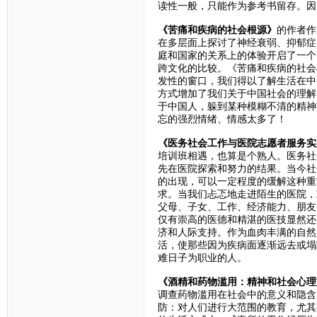
读性一般，只能作为参考书留存。因
《苦痛和疾病的社会根源》
的作者作
在多层面上探讨了神经衰弱、抑郁症
庭和国家的关系上的体验开启了一个
跨文化的比较。《苦痛和疾病的社会
发性的窗口，我们得以了解生活在中
方式增加了我们关于中国社会的理解
于中国人，躲到某种模糊不清的精神
忘的强烈情绪、情感太多了！
《医务社会工作与医院志愿者服务实
培训班相遇，也算是个熟人。医务社
先在医院探索和努力的结果。当今社
的出现，可以一定程度的缓解这种重
求。当我们忐忑地走进陌生的医院，
父母、子女、工作、经济能力、朋友
仅有崇高的医德和精湛的医技显然还
济和人际支持。作为血肉丰满的自然
活，使那些因为疾病面逐渐远去或塌
难日子为职业的人。
《酒精和药物滥用：精神和社会心理
调查药物滥用在社会中的意义和隐含
防：对人们进行大范围的教育，尤其