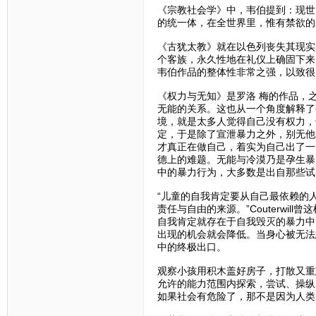
《宗教社会学》中，韦伯提到：现世
的统一体，在全世界里，惟有禁欲的
《古犹太教》就在以色列丧失其现实
个客族，永久性地在礼仪上确固下来
韦伯作品的整体性非常之强，以致很
《权力与无知》是罗洛 梅的作品，
无能的关系。这也从一个角度解释了
境，就是太多人觉得自己没有权力，
定，于是除了宣泄暴力之外，别无他
才真正在做自己，着实为自己出了一
德上的难题。无能与冷漠乃是孕生暴
中的暴力行为，大多数是出自那些试
“儿童的自我肯定要从自己最依赖的
责任与自由的来源。”Couterwill曾
自我肯定就存在于自我毁灭的暴力中
出现的机会就会降低。当身心被无法
中的终极出口。
观察小孩用积木盖好房子，打散又重
允许的能力范围内探索，尝试、操纵
如果社会有危险了，那不是因为人类