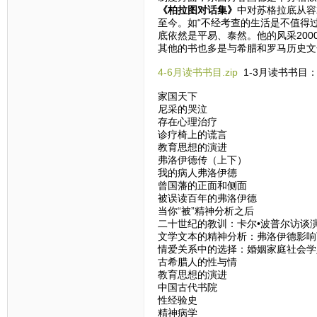
《柏拉图对话集》
中对苏格拉底从容
至今。如“不经考查的生活是不值得
底依然是平易、泰然。他的风采200
其他的书也多是与希腊和罗马历史文
4-6月读书书目.zip
1-3月读书书目
家国天下
尼采的哭泣
存在心理治疗
诊疗椅上的谎言
教育思想的演进
弗洛伊德传（上下）
我的病人弗洛伊德
曾国藩的正面和侧面
被误读百年的弗洛伊德
当你“被”精神分析之后
二十世纪的教训：卡尔•波普尔访谈
文学文本的精神分析：弗洛伊德影响
情爱关系中的选择：婚姻家庭社会学
古希腊人的性与情
教育思想的演进
中国古代书院
性经验史
精神病学