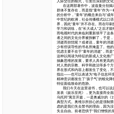
人际交往的模式，引发出深刻的文化
在这两部著作中，波兹曼分别揭示了
群体不复存在，而是指“童年”作为
的分析中，“童年”的概念来自与“成
中世纪的欧洲，社会传播模式以口语
界，因此“童年”并不存在。而在印
学习和训练，在“长大成人”之后才
而电视时代的来临则重新填平了这条
者之间的文化分界被拆解了，于是，
消逝而担忧呢？或者说，童年的消逝
少有些误导性的书名所掩盖了。他的
忧虑主要不在于“童年的消逝”，而是
这种以阅读为特征的新成人文化推广
抽象思维的发展，要求人具有更高的
对人类的宗教、科学和政治等多个方
界在形式和内容上都发生了变化，不
指出——也可以表述为“电子信息环
精神意识都发生了“孩子气”的蜕化
特征面临致命的危胁。
我们今天在这里读书，也可以说是对
发表《娱乐至死》，更为直接而全面
乌托邦”寓言开篇，一是奥威尔的《
典型方式。奥维尔所担心的是强制禁
虑的是我们失去禁书的理由，因为没
失去自由。前者恐惧于“我们憎恨的