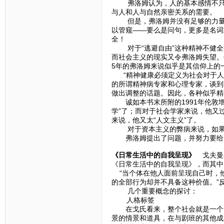
弗洛姆认为，人的基本感情不只来
与人和人与自然亲密关系的需要
但是，弗洛姆并没有足够的力量找
以管窥——要么是问句，更多是名词
全！
对于“逃避自由”这种精神不健全
而社会主义的现实又令弗洛姆失望。
5年的弗洛姆来说似乎是其信仰上的
“精神健康必须定义为社会对于人
的所谓精神病专家和心理专家，谈到
做出调整的话题。因此，各种似乎
诚如本书末所附的1991年伦敦增
学”了；而对于社会学家来说，他又过
来说，他又太“人文主义”了。
对于资本主义的弊病来说，如果马
弗洛姆提出了问题，并努力要给出
《日常生活中的自我呈现》
戈夫曼在
《日常生活中的自我呈现》，而其中
“当个体在他人面前呈现自己时，
的全部行为却并不具备这种价值。”
几个重要概念的探讨：
人格标签
在戈氏看来，整个社会就是一个大
景的情景和道具，在与剧班的其他成