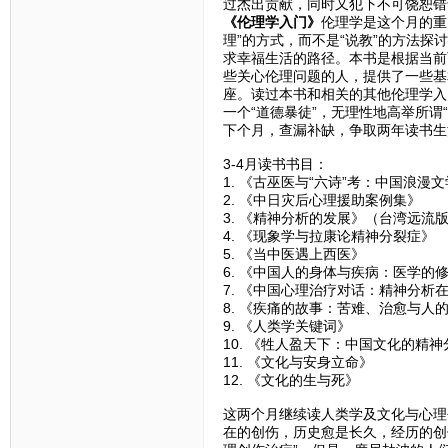
过杰出贡献，同时又犯下不可饶恕错
《伦理学入门》
伦理学是这个月的重
理”的方式，而不是“说教”的方法探
求幸福生活的路径。本书是根据当前
些关心伦理问题的人，提供了一些基
座。读过本书和相关的其他伦理学入
一个“道德暴徒”，无理性地高举所谓
下个月，查漏补缺，争取两年读书生
3-4月读书书目：
1. 《古巫医与“六诗”考：中国浪漫
2. 《中日灾后心理援助案例集》
3. 《精神分析的发展》（台湾远流
4. 《现象学与拉康论精神分裂症》
5. 《当中医遇上西医》
6. 《中国人的身体与疾病：医学的
7. 《中国心理治疗对话：精神分析
8. 《疾痛的故事：苦难、治愈与人
9. 《人类学关键词》
10. 《牲人盈天下：中国文化的精神
11. 《文化与安身立命》
12. 《文化的生与死》
这两个月继续读人类学及文化与心理
在的创伤，历史愈是长久，经历的创