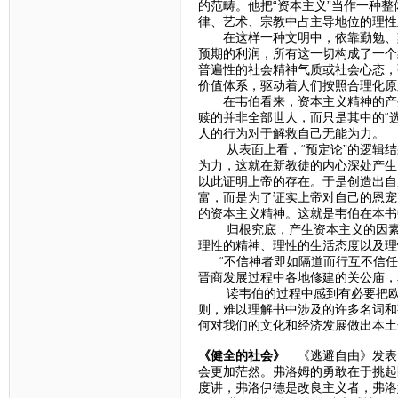
的范畴。他把“资本主义”当作一种
律、艺术、宗教中占主导地位的理性
在这样一种文明中，依靠勤勉、刻
预期的利润，所有这一切构成了一个
普遍性的社会精神气质或社会心态，
价值体系，驱动着人们按照合理化原
在韦伯看来，资本主义精神的产生
赎的并非全部世人，而只是其中的“
人的行为对于解救自己无能为力。
从表面上看，“预定论”的逻辑结果
为力，这就在新教徒的内心深处产生
以此证明上帝的存在。于是创造出自
富，而是为了证实上帝对自己的恩宠
的资本主义精神。这就是韦伯在本书
归根究底，产生资本主义的因素，
理性的精神、理性的生活态度以及理
“不信神者即如隔道而行互不信任
晋商发展过程中各地修建的关公庙，
读韦伯的过程中感到有必要把欧洲
则，难以理解书中涉及的许多名词和
何对我们的文化和经济发展做出本土
《健全的社会》
《逃避自由》发表1
会更加茫然。弗洛姆的勇敢在于挑起
度讲，弗洛伊德是改良主义者，弗洛