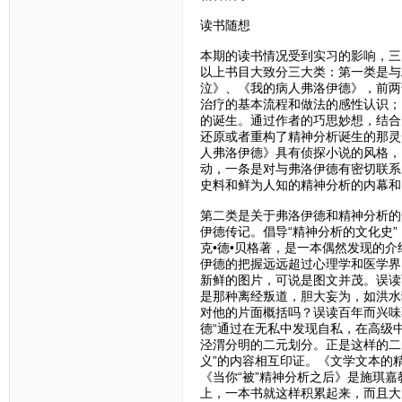
读书随想
本期的读书情况受到实习的影响，三
以上书目大致分三大类：第一类是与
泣》、《我的病人弗洛伊德》，前两
治疗的基本流程和做法的感性认识；
的诞生。通过作者的巧思妙想，结合
还原或者重构了精神分析诞生的那灵
人弗洛伊德》具有侦探小说的风格，
动，一条是对与弗洛伊德有密切联系
史料和鲜为人知的精神分析的内幕和
第二类是关于弗洛伊德和精神分析的
伊德传记。倡导“精神分析的文化史
克•德•贝格著，是一本偶然发现的
伊德的把握远远超过心理学和医学界
新鲜的图片，可说是图文并茂。误读
是那种离经叛道，胆大妄为，如洪水
对他的片面概括吗？误读百年而兴味
德“通过在无私中发现自私，在高级
泾渭分明的二元划分。正是这样的二
义”的内容相互印证。《文学文本的
《当你“被”精神分析之后》是施琪
上，一本书就这样积累起来，而且大