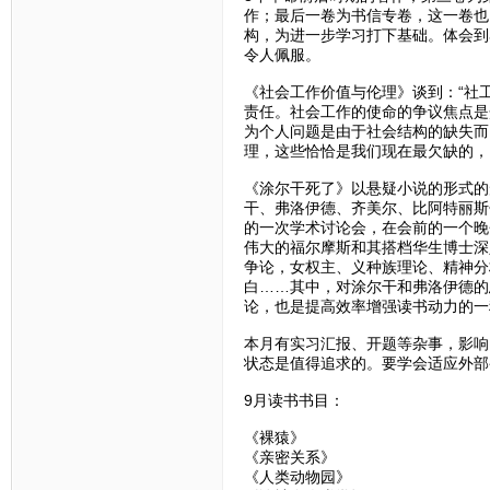
作；最后一卷为书信专卷，这一卷也
构，为进一步学习打下基础。体会到
令人佩服。
《社会工作价值与伦理》谈到：“社
责任。社会工作的使命的争议焦点是
为个人问题是由于社会结构的缺失而
理，这些恰恰是我们现在最欠缺的，
《涂尔干死了》以悬疑小说的形式的
干、弗洛伊德、齐美尔、比阿特丽斯
的一次学术讨论会，在会前的一个晚
伟大的福尔摩斯和其搭档华生博士深
争论，女权主、义种族理论、精神分
白……其中，对涂尔干和弗洛伊德的
论，也是提高效率增强读书动力的一
本月有实习汇报、开题等杂事，影响
状态是值得追求的。要学会适应外部
9月读书书目：
《裸猿》
《亲密关系》
《人类动物园》