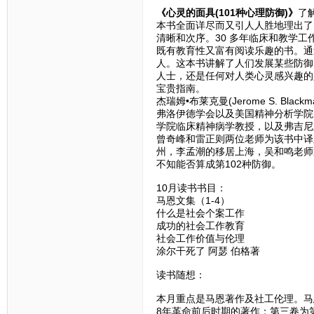
《心灵的面具(101种心理防御)》
了
本书全面详尽而又引人人胜地理出了
清晰和次序。30 多年临床和教学
既有教育性又富有阅读乐趣的书。通
人。这本书讲解了人们发展某些防御
人士，还是任何对人类心灵感兴趣的
宝贵指南。
杰瑞姆•布莱克曼(Jerome S. 
弗洛伊德学会以及美国精神分析学院
学院临床精神病学教授，以及弗吉尼
曾奇峰和雷正则两位老师为该书中译
州，李孟潮的移居上海，吴和鸣老师
不知能否算成第102种防御。
10月读书书目：
马恩文集（1-4）
什么是社会个案工作
成功的社会工作教育
社会工作价值与伦理
涂尔干死了 阿瑟 伯格著
读书随想：
本月重点是马恩著作及社工伦理。马
8年革命前后时期的著作；第三卷为