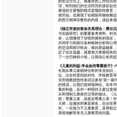
的生活方式上。戒毒所的工作经历告
泪，听到他们的生活经历的波折起伏
展现的主要预防模式是预防性教育，
便开始。也展现了在根除药物依赖这
的西方精神宗教性的内容，读起来感
《独立学派的客体关系理论：费尔贝
与实践研究》的重要参考资料。时光
奈，让我懂得了珍惜所拥有的现在，
共同学习和探讨各种精神分析和心理
的交流和探讨机会，彼此获益颇多，
定了论文选题，就要努力掌握现有的
了一次巴林特小组，让我信心有所提
《儿童的利益:学会如何尊重孩子》
长期从事儿童精神分析的专业知识，
位、出生时受到的对待、学校教育等
克劳德教授曾经来武汉参加“第一届
的情况，让我们觉得很神往。在本书
童的利益，反对一种因对儿童过度保
从和强制儿童效仿父母的做法。《儿
想：尊重儿童，就是在尊重人类！作
大师，拉康的同事及密友，在全世界
年。一生致力于儿童教育，及帮助父
系统地解答有关儿童教育的问题。