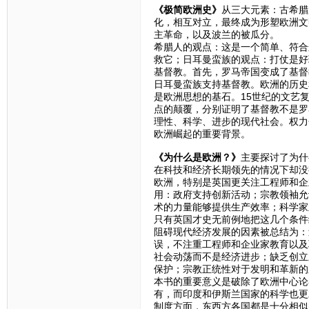
《极简欧洲史》
从三大元素：古希腊
化，相互对立，最终成为形塑欧洲文
主革命，以及波兰的被瓜分。
希腊人的观点：这是一个简单、符合
救它；日耳曼蛮族的观点：打仗是好
基督教。首先，罗马帝国变成了基督
日耳曼蛮族支持基督教。欧洲的历史
是欧洲思想的基石。15世纪的文艺复
点的颠覆，分别证明了基督教不是罗
理性、科学、进步的现代社会。权力
欧洲崛起的重要背景。
《为什么是欧洲？》
主要探讨了为什
在科技和经济长期领先的情况下却没
欧洲，特别是英国更关注工程师和企
用：政府支持创新活动；宗教领袖允
术的力量能够提供生产效率；科学家
只有英国才史无前例地把这几个条件
阻碍现代经济发展的因素被总结为：
误，不注重工程师和企业家教育以及
社会动荡而不是经济进步；缺乏创立
保护；宗教正统性对于发明和革新的
本书的重要意义是破除了欧洲中心论
有，而印度和伊斯兰国家的科学也更
制度方面，东西方各国都是十分相似