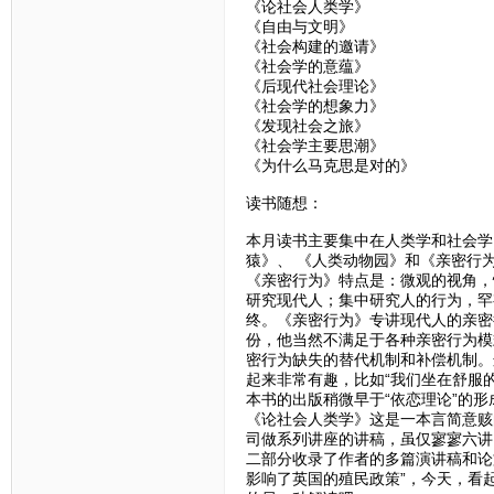
《论社会人类学》
《自由与文明》
《社会构建的邀请》
《社会学的意蕴》
《后现代社会理论》
《社会学的想象力》
《发现社会之旅》
《社会学主要思潮》
《为什么马克思是对的》
读书随想：
本月读书主要集中在人类学和社会学
猿》、 《人类动物园》和《亲密行
《亲密行为》特点是：微观的视角，
研究现代人；集中研究人的行为，罕
终。《亲密行为》专讲现代人的亲密
份，他当然不满足于各种亲密行为模
密行为缺失的替代机制和补偿机制。
起来非常有趣，比如“我们坐在舒服
本书的出版稍微早于“依恋理论”的
《论社会人类学》这是一本言简意赅
司做系列讲座的讲稿，虽仅寥寥六讲
二部分收录了作者的多篇演讲稿和论
影响了英国的殖民政策”，今天，看