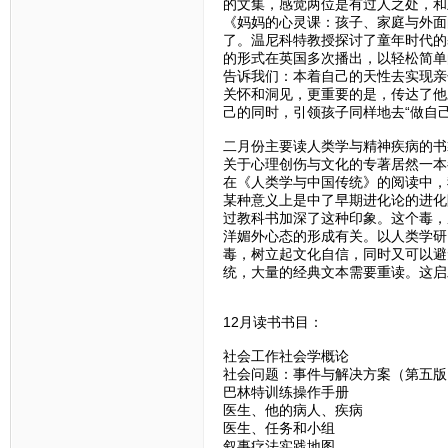
的文集，感觉两位是有过人之处，和
《妈妈的心灵课：孩子、家庭与外面
了。温尼科特教授探讨了童年时代的
的形式在英国多次播出，以轻松简单
告诉我们：本着自己的天性去实现亲
关怀和洞见，更重要的是，传达了他
己的同时，引领孩子同样地去“做自
二月份主要读人类学与精神疾病的书
关于心理创伤与文化的专著居然一本
在《人类学与中国传统》的阅读中，
某种意义上是中了早期进化论的进化
过教科书加深了这种印象。这个毒，
洋媚外心态的形成有关。以人类学研
毒，树立起文化自信，同时又可以避
统，大量的经典文本需要重读。这启
12月读书书目：
社会工作社会学概论
社会问题：事件与解决方案（第五版
巴林特训练操作手册
医生、他的病人、疾病
医生、任务和小组
叙事疗法实践地图