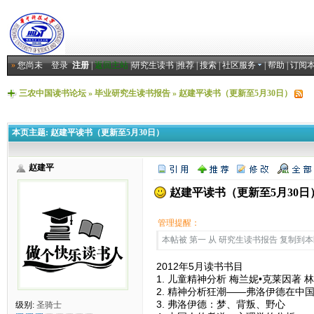
»
您尚未
登录
注册
|
返回主站
|
研究生读书
|
推荐
|
搜索
|
社区服务
|
帮助
|
订阅
三农中国读书论坛
»
毕业研究生读书报告
»
赵建平读书（更新至5月30日）
本页主题:
赵建平读书（更新至5月30日）
赵建平
赵建平读书（更新至5月30日
管理提醒：
本帖被 第一 从 研究生读书报告 复制到本区(2
2012年5月读书书目
1. 儿童精神分析 梅兰妮•克莱因著 
2. 精神分析狂潮——弗洛伊德在中
3. 弗洛伊德：梦、背叛、野心
级别:
圣骑士