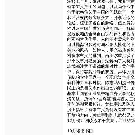
承接上个月，继续读韦伯，尤其注意
资本主义产生的问题，以及为什么中
似于把韦伯关于中国的问题做了一个
和经营权的分离诸多方面分享近似的
论述，梳理了各自的脉络，但是黄的
性以及中国与世界历史的同步，解释
发展依赖的全球自由贸易体系和西方
的互相替代作用。人的基本需求的刚
可以抛弃很多过时与不够人性化的旧
美尔的风格一如诗人，用充满质感和
对资本主义的批判，西美尔重点谈了
那个故事用轻灵的手法解构了人类对
志武都注意了道德的相对性，黄仁宇
评，保持客观冷静的态度。具体的讲
传统的农业国家与一个现代资本主义
着精神力量和外援。陈志武则提出传
民主的负相关系作出自己的解读。国
基本上国有企业集中精力办大事的积
济问题。所谓“中国奇迹”也与西方
化的浪潮紧紧相连。黄仁宇以及陈志
度上指出了资本主义为何没有在中国
开放的方向，黄仁宇和陈志武都是比
12月份计划读涂尔干文集，并且继
10月读书书目