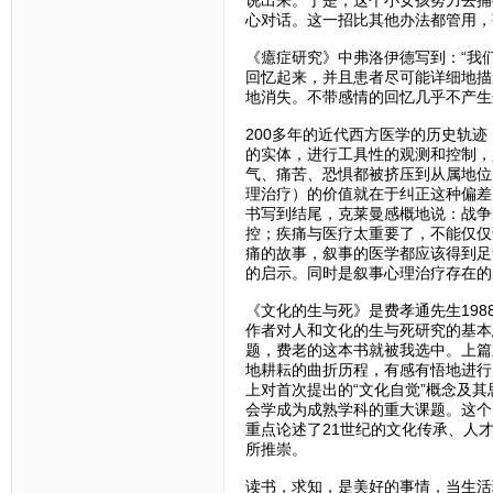
心对话。这一招比其他办法都管用，
《癔症研究》中弗洛伊德写到：“我
回忆起来，并且患者尽可能详细地描
地消失。不带感情的回忆几乎不产生
200多年的近代西方医学的历史轨
的实体，进行工具性的观测和控制，
气、痛苦、恐惧都被挤压到从属地位
理治疗）的价值就在于纠正这种偏差
书写到结尾，克莱曼感概地说：战争
控；疾痛与医疗太重要了，不能仅仅
痛的故事，叙事的医学都应该得到足
的启示。同时是叙事心理治疗存在的
《文化的生与死》是费孝通先生198
作者对人和文化的生与死研究的基本
题，费老的这本书就被我选中。上篇
地耕耘的曲折历程，有感有悟地进行
上对首次提出的“文化自觉”概念及
会学成为成熟学科的重大课题。这个
重点论述了21世纪的文化传承、人
所推崇。
读书，求知，是美好的事情，当生活