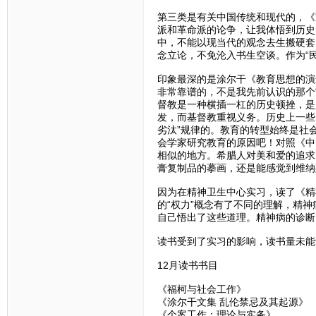
第三类是有关中国传统和现代的，《
派和革命派的论争，让我体悟到历史
中，不能以现当代的观念去生搬硬套
念立论，不免沦入书生空谈。作为“
印象最深的是涂尔干《教育思想的演
非常靠谱的，不是我先前认识的那个
督教是一种横插一杠的历史顿挫，是
发，而基督教重视义务。历史上一些
劣汰”规律的。教育的转型始终是社
会学家研究教育的原因吧！对照《中
相似的地方。希腊人对美和爱的追求
膏复制品的摹画，还是能感觉到维纳
因为在精神卫生中心实习，读了《精
的“权力”概念有了不同的理解，精
自己悟出了这些道理。精神病的诊断
读书受到了实习的影响，读书量未能
12月读书书目
《福柯与社会工作》
《涂尔干文集 乱伦禁忌及其起源》
《个案工作：理论与实务》