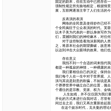
固定的剧本，但在互动中已然存在一
强制性规定所先验地框定，根据情景
展，互联网逐渐主宰了人们生活的今
反表演的表演
网络的全民普及使得炒作已经不再
个全民疯狂于公众表演的时代。芙蓉
以木子美为代表的一群以身体写作为
们，震撼到我们的神经麻木，对任何
对于这些制造着泡沫新闻的人类而
之，将原本社会的期望撕破，故意将
以达到冲击大众眼球的效果。他们也
存在意义
我找不到一个合适的词来指代我想
都是一种孤寂的神情，一种裸露的未
我们要相信自己的决定，保持自己
我们每个人在一生中对于世界观、人
演与其说是刻意的欺骗，不如说是真
个莽莽世界中确立自己的位置，抛去
个通往的是宗教、党派、权力、金钱
人生如戏，并不仅仅因为我们要在
开化的方式来进行自我对话，尽管有
间过去之后，我们又再次重新拾起面
在这个娱乐时代，戈夫曼的理论