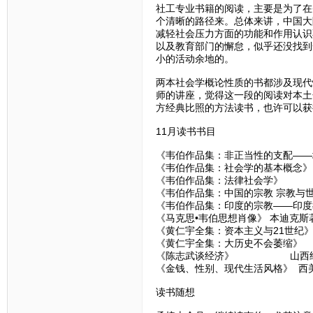
社工专业书籍的阅读，主要是为了在
个清晰的路径来。总体来讲，中国大
减轻社会压力方面的功能和作用认识
以及教育部门的懈怠，似乎还没找到
小的活动余地的。
两本社会学概论性质的书都涉及现代
师的讲座，觉得这一段的阅读对本土
方经典比照的方法读书，也许可以获
11月读书书目
《韦伯作品集：非正当性的支配——
《韦伯作品集：社会学的基本概念》
《韦伯作品集：法律社会学》
《韦伯作品集：中国的宗教 宗教与
《韦伯作品集：印度的宗教——印度
《马克思•韦伯思想肖像》 本迪克斯著
《黄仁宇全集：资本主义与21世纪》
《黄仁宇全集：大历史不会萎缩》 九
《陈志武谈经济》 山西经济出
《金钱、性别、现代生活风格》 西美尔
读书随想