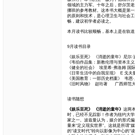
领域的主力军。十年之后，舒尔茨老师
挪班的参考教材。这本书大概是第一
的原则和技术，是心理卫生与社会工
畅，建议初学者必读之。
本月读书比较顺畅，基本上是在轨道
9月读书目录
《娱乐至死》 《消逝的童年》尼尔·波
《韦伯作品集：新教伦理与资本主义精
《健全的社会》 埃里希·弗洛姆 
《日常生活中的自我呈现》 E 戈夫
《美国教育：一部历史档案》 韦恩·厄
《旧时风物》 赵珩著 广西师范
读书随想
《娱乐至死》 《消逝的童年》
这两
时，已经不见踪影！作者为纽约大学教
家之一。波兹曼认为，媒介的形式偏
量来“定义现实世界”。这就是所谓“
的“读文时代”转向以影像为中心的