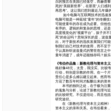
尔的预言在美国已经落空，而赫胥黎
死的“美丽新世界”，在那里“人们
再思考”。这让我们想到最近几年爆
如今电脑与互联网技术的迅速发展
电脑可能是一种延续“童年”的传播
可能使童年的存在成为必要。但他也
有序的、逻辑的和复杂的思维，还是
高度视觉化的“视窗平台”，孩子并
死”的命运吗？意味深长的是，波兹
出，对于新技术的迅疾发展我们可能
制我们自己对技术的使用，而不至于
于认真聆听波兹曼式的警世危言之中
童年消逝了，成年还能独存吗？娱乐
《韦伯作品集：新教伦理与资本主义
格好像48元，太贵，我没买。比较
行动，特别是宗教的作用。在一个片
责任心是多么难以建立起来。然而韦
方花了数百年时间才酝酿出来的资本
本书的独到之处，在于极为注重对
的嵬集与分析，论述了新教伦理与近
的比较研究。不仅是结论，而且包括
研究途径。
在《新教伦理与资本主义精神》一
资本主义的亲和关系。在韦伯看来，