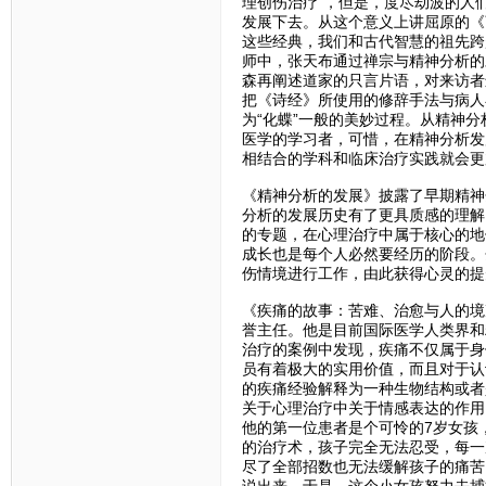
理创伤治疗”，但是，度尽劫波的人
发展下去。从这个意义上讲屈原的《
这些经典，我们和古代智慧的祖先跨
师中，张天布通过禅宗与精神分析的
森再阐述道家的只言片语，对来访者
把《诗经》所使用的修辞手法与病人
为“化蝶”一般的美妙过程。从精神
医学的学习者，可惜，在精神分析发
相结合的学科和临床治疗实践就会更
《精神分析的发展》披露了早期精神
分析的发展历史有了更具质感的理解
的专题，在心理治疗中属于核心的地
成长也是每个人必然要经历的阶段。
伤情境进行工作，由此获得心灵的提
《疾痛的故事：苦难、治愈与人的境
誉主任。他是目前国际医学人类界和
治疗的案例中发现，疾痛不仅属于身
员有着极大的实用价值，而且对于认
的疾痛经验解释为一种生物结构或者
关于心理治疗中关于情感表达的作用
他的第一位患者是个可怜的7岁女孩
的治疗术，孩子完全无法忍受，每一
尽了全部招数也无法缓解孩子的痛苦
说出来。于是，这个小女孩努力去捕