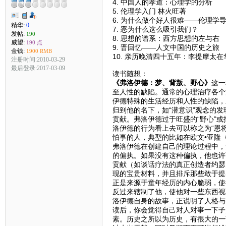
4. 中国人的孝道：心理学的分析
5. 伦理学入门 林火旺著
6. 为什么做个好人很难——伦理学
精华:
0
7. 恶为什么这么吸引我们？
发帖:
190
8. 思想的谱系：西方思想的左与右
威望:
190 点
9. 晋回忆——人文中国的历史之旅
金钱:
1900 RMB
10. 亲历晚清四十五年：李提摩太
注册时间:2010-03-29
最后登录:2017-03-09
读书随想：
《弗洛伊德：梦、背叛、野心》
这一
至人性的缺陷。通常的心理治疗各个
伊德特殊的生活经历和人性的缺陷，
归到他的名下，如“潜意识”观念的发
贡献。弗洛伊德过于旺盛的“野心”
洛伊德的行为看上去可以称之为“恩
怕事的人，典型的比如在欧文•亚隆
弗洛伊德在创建自己的理论过程中，
的偏执。如果没有这种偏执，他也许
贡献（如谈话疗法的真正创造者约瑟
现的宝贵材料，并且排斥那些敢于提
正是来源于童年经历的内心脆弱，使
反过来辖制了他，使他对一些东西视
洛伊德自身的故事，正说明了人格与
读后，你会觉得自己对人对事一下子
素。历史之所以为历史，有很大的一