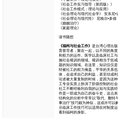
《社会工作实习指导（第四版）》
《社会工作模式：理论与应用》
《社会理论与现代社会学》 安东尼•
《社会理论与现代性》 尼格尔•多德
《婚姻治疗》
《家庭理论》
读书随想
《福柯与社会工作》
是台湾心理出版
育督导者，聚在一起，以不同的角度
和权力的运作。医学以及临床社工与
施社会规训的领域。规训相当于惩戒
题的知识领域。在这里，知识仅仅是
经被社工的权力掩盖，平等的关系也
体，会追求自己的利益，甚至结成利
论述被大量复制的时候，是因为这种
工专业实质上扮演了阶级控制的社会
社工不断经验到自我的认知与实践经
作是一部成为自己的奋斗史，这点表
结构化的分析中常常以“取代、翻转
事治疗”技巧颇为神似，这或许可以
示临床工作技巧可以适用在对制度运
看到福柯的身影。