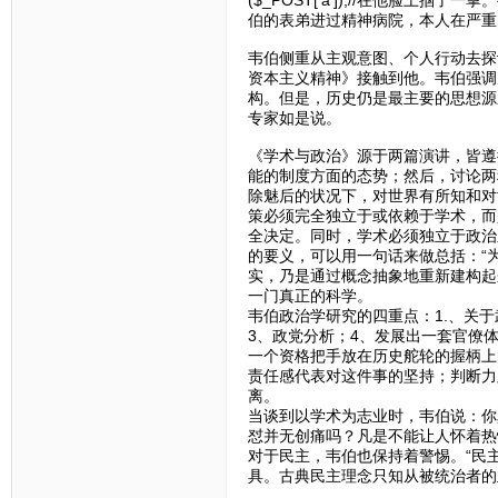
伯的表弟进过精神病院，本人在严重
韦伯侧重从主观意图、个人行动去探
资本主义精神》接触到他。韦伯强调
构。但是，历史仍是最主要的思想源
专家如是说。
《学术与政治》源于两篇演讲，皆遵
能的制度方面的态势；然后，讨论两
除魅后的状况下，对世界有所知和对
策必须完全独立于或依赖于学术，而
全决定。同时，学术必须独立于政治
的要义，可以用一句话来做总括：“
实，乃是通过概念抽象地重新建构起
一门真正的科学。
韦伯政治学研究的四重点：1.、关
3、政党分析；4、发展出一套官僚
一个资格把手放在历史舵轮的握柄上
责任感代表对这件事的坚持；判断力
离。
当谈到以学术为志业时，韦伯说：你
怼并无创痛吗？凡是不能让人怀着热
对于民主，韦伯也保持着警惕。“民
具。古典民主理念只知从被统治者的