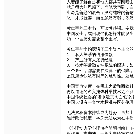
人若能了解自己和他人都具有阴暗面
就是很大的恩赐了。当他觉察到，自
生命是善恶的混合；没有纯粹的善这
恶，才成就善，而是虽然有哦，依然
黄仁宇的三本书，可读性很强。令我
中国发生，或曰现代化怎样才能发生
功，中国历史需要整个重写。
黄仁宇与李约瑟谈了三个资本主义的
1. 私人关系的信用借款；
2. 产业所有人雇佣经理；
3. 技术等后勤支持系统的跟进，
三个条件，都需要在法律上的保障，
是政府承认私有财产的绝对性。这绝
中国官僚制度，在明末之后和西欧社
再以道德的名义掩饰科学技术之不及
中国传统社会的“潜水艇夹肉面包”
中国人没有一套学术标准去区分伦理
无法累积资本持续成为趋势，再加上
维持政治稳定，本身无法成为在本质
《心理动力学心理治疗简明指南》 Fo
版作序。本书的上一版为中德精神分