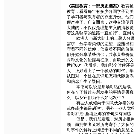
《美国教育：一部历史档案》
教育被
教育，看看每年有多少各国学子到美
了学习者与教育者的双重身份。他们
便产生了。广义而言，这种交流便具
大陆的，不仅仅是理想主义的清教徒
着这条狭窄的道路一直前行”。直到
欧洲人与新大陆上的土著人分属不
需求、分享着类似的愿望、流露出相
守着不同的信仰，信奉着不同的价值
们开始分享某些信仰，共享某些价值
两种文化的碰撞与征服，而欧洲的文
世纪60年代后期。我们那个时候还
人，正好遇上了一个骚动的时代。学
试图对一个处在意识形态和代际旋涡
和信念产生了疑问。
本书可以说是那场对话的延续。贯
何在？了解过去所发生的事情是否真
么，以及它们为什么如此发生？
有些人或倾向于同意伏尔泰的观点—
或多或少都是胡说”。另外一些人觉
者对乔治·圣塔亚娜的警句深有同感
但是，我们却发现，对历史批判最
顾，而拥护者又对历史寄予了太多的
对事件的解释上纠缠于不同的意见之