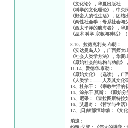
《文化论》，华夏出版社
《科学的文化理论》，中央
《野蛮人的性生活》，团结
《两性社会学：母系社会与
《西太平洋的航海者》，华
《巫术 科学 宗教与神话》
8-10、拉德克利夫-布朗：
《安达曼岛人》，广西师大
《社会人类学方法》，华夏
《原始社会的结构与功能》
11-12、爱德华.泰勒：
《原始文化》（选读），广
《人类学：——人及其文化
13、杜尔干：《宗教生活的
14、涂尔干 莫斯：《原始
15、尼采：《查拉图斯特拉
16、艾思奇：《哲学与生活
17、[日]绫部恒雄编：《文
消遣：
约翰·戈登：《伟大的博弈