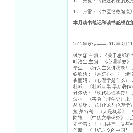
12
、吴毅：《记述村庄的政
13
、张雷：《中医拯救健康
本月读书笔记和读书感想在第6
————————————
2012年寒假——2012年3月1
钱学森 主编：《关于思维科
叶浩生 主编：《心理学史》
华生：《行为主义讲演录》
铁钦纳：《系统心理学：绪
崔丽娟：《心理学是什么》
杜威：《杜威全集.早期著作
舒尔茨：《现代心理学史》
波林：《实验心理学史》上
赫胥黎：《进化论与伦理学
拉.美特利：《人是机器》，
陈铨：《中德文学研究》，
史华慈：《中国共产主义与
何新：《世纪之交的中国与