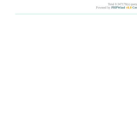
Total 0.347178(s) quer
Powered by
PHPWind
v6.0
Cer