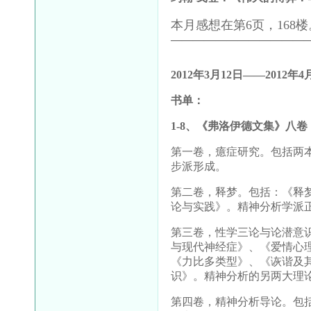
本月感想在第6页，168楼
————————————
2012
年
3
月
12
日——
2012
年
4
书单：
1-8
、《弗洛伊德文集》八卷
第一卷，癔症研究。包括两
步派形成。
第二卷，释梦。包括：《释
论与实践》。精神分析学派
第三卷，性学三论与论潜意
与现代神经症》、《爱情心
《力比多类型》、《诙谐及
识》。精神分析的另两大理
第四卷，精神分析导论。包