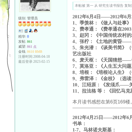
本帖被 第一 从 研究生读书报告 复制到本
2012年6月4日——2012年6月
级别:
管理员
1、季羡林：《做人与处事
2、费孝通：《费孝通在20
3、赵冈：《中国传统农村
精华:
0
4、张柠：《土地的黄昏—
发帖:
861
威望:
861 点
5、朱光潜：《谈美书简》
金钱:
8610 RMB
艺出版社
注册时间:2008-04-18
6、麦天枢：《天国猜想—
最后登录:2023-02-15
7、莫洛亚：《人生五大问
8、培根：《培根论人生》
9、弗雷泽：《金枝》（选读
10、江绍原：《发须爪——
11、拉法格 等：《回忆马
本月读书感想在第6页169楼
——————————————
2012年4月25日——2012年6
书单：
1-7、马林诺夫斯基：