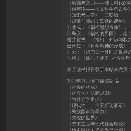
《疯癫与文明——理性时代的
《词与物——人文科学考古学
《知识考古学》，三联版
《规训与惩罚：监狱的诞生》
刘北成：《福柯思想肖像》，
汪民安：《福柯的界限》，南
樱井哲夫：《福柯：知识与权
巴什拉：《科学精神的形成》
罗素：《我们关于外间是世界
伯格：《涂尔干死了!:社会学
本月读书报告载于本帖第六页1
—————————————
2011年11月读书吉登斯 著：
《社会的构成》
《社会学方法新规则》
《为社会学辩护》
《现代性——吉登斯访谈录》
《民族国家与暴力》
《失控的世界》
《资本主义与现代社会理论》
《历史唯物主义的当代批判》