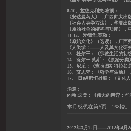
8-10、拉德克利夫-布朗：
《安达曼岛人》，广西师大出
《社会人类学方法》，华夏出
《原始社会的结构与功能》，
11-12、爱德华.泰勒：
《原始文化》（选读），广西
《人类学：——人及其文化研
13、杜尔干：《宗教生活的初
14、涂尔干 莫斯：《原始分
15、尼采：《查拉图斯特拉如
16、艾思奇：《哲学与生活》
17、[日]绫部恒雄编：《文化
消遣：
约翰·戈登：《伟大的博弈：华
本月感想在第6页，168楼。
—————————————
2012
年
3
月
12
日——
2012
年
4
月
2