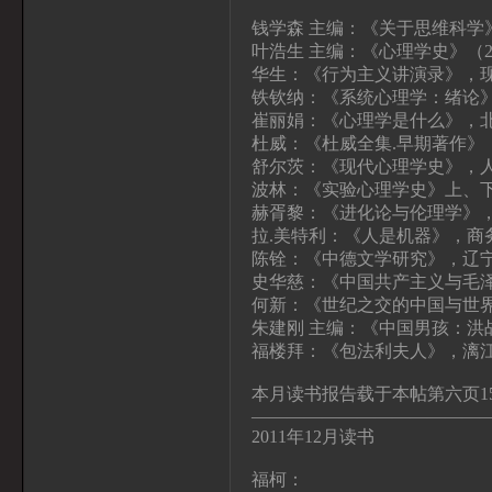
钱学森 主编：《关于思维科学
叶浩生 主编：《心理学史》（
华生：《行为主义讲演录》，
铁钦纳：《系统心理学：绪论
崔丽娟：《心理学是什么》，
杜威：《杜威全集.早期著作》
舒尔茨：《现代心理学史》，
波林：《实验心理学史》上、
赫胥黎：《进化论与伦理学》
拉.美特利：《人是机器》，商
陈铨：《中德文学研究》，辽
史华慈：《中国共产主义与毛
何新：《世纪之交的中国与世
朱建刚 主编：《中国男孩：洪
福楼拜：《包法利夫人》，漓
本月读书报告载于本帖第六页1
—————————————
2011年12月读书
福柯：