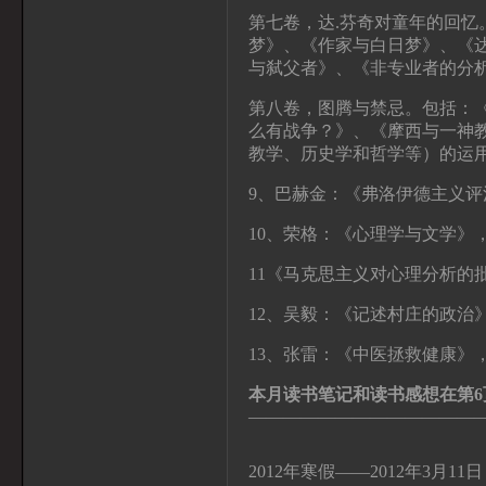
第七卷，达
.
芬奇对童年的回忆
梦》、《作家与白日梦》、《
与弑父者》、《非专业者的分
第八卷，图腾与禁忌。包括：
么有战争？》、《摩西与一神
教学、历史学和哲学等）的运
9
、巴赫金：《弗洛伊德主义评
10
、荣格：《心理学与文学》
11
《马克思主义对心理分析的
12
、吴毅：《记述村庄的政治
13
、张雷：《中医拯救健康》
本月读书笔记和读书感想在第6页
—————————————
2012年寒假——2012年3月11日