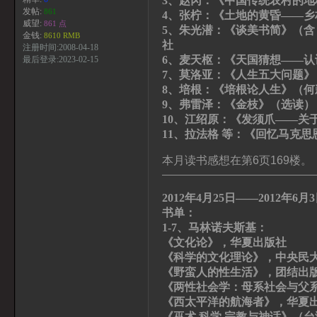
3、赵冈：《中国传统农村的地
发帖:
861
4、张柠：《土地的黄昏——
威望:
861 点
5、朱光潜：《谈美书简》（
金钱:
8610 RMB
社
注册时间:2008-04-18
6、麦天枢：《天国猜想——
最后登录:2023-02-15
7、莫洛亚：《人生五大问题》
8、培根：《培根论人生》（
9、弗雷泽：《金枝》（选读）
10、江绍原：《发须爪——关
11、拉法格 等：《回忆马克思
本月读书感想在第6页169楼。
———————————————
2012年4月25日——2012年6月
书单：
1-7、马林诺夫斯基：
《文化论》，华夏出版社
《科学的文化理论》，中央民
《野蛮人的性生活》，团结出
《两性社会学：母系社会与父
《西太平洋的航海者》，华夏
《巫术 科学 宗教与神话》（