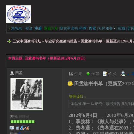
»
您尚未
登录
注册
|
返回主站
|
研究生读书
|
推荐
|
搜索
|
社区服务
|
帮助
|
订
三农中国读书论坛
»
毕业研究生读书报告
»
田孟读书书单（更新至2012年6月
本页主题:
田孟读书书单（更新至2012年6月29日）
田孟
田孟读书书单（更新至2012年
管理提醒：
本帖被 第一 从 研究生读书报告 复制到本区(
2012年6月4日——2012年6月2
级别:
管理员
1、季羡林：《做人与处事》，
2、费孝通：《费孝通在200
精华:
0