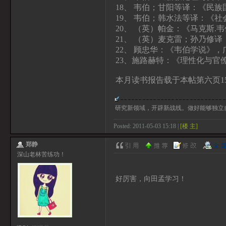
18、 韦伯；甘阳等译：《民
19、 韦伯；韩水法等译：《
20、 （英）帕金：《马克斯.
21、 （英）麦克雷；孙乃修
22、 顾忠华：《韦伯学说》，
23、施路赫特：《理性化与官
本月读书报告载于本帖第六页15
研究新领域，开辟新战线。做好能够独立
Posted: 2011-05-03 15:18 |
[楼 主]
郑静
深山老林苦练功！
好厉害，向田孟学习！