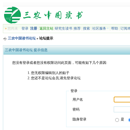
»
您尚未
登录
注册
|
返回主站
|
研究生读书
|
推荐
|
搜索
|
社区服务
|
帮助
|
订阅
三农中国读书论坛
» 论坛提示
三农中国读书论坛 提示信息
您没有登录或者您没有权限访问此页面，可能有如下几个原因:
您无权限编辑别人的贴子
您还不是论坛会员,请先登录论坛
登录
用户名
密码
隐身登录
是