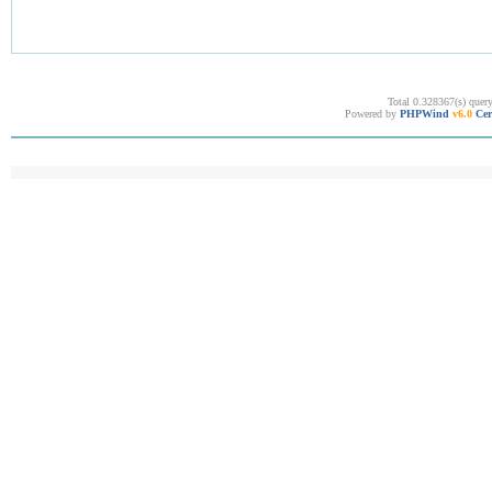
Total 0.328367(s) quer
Powered by
PHPWind
v6.0
Cer