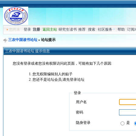
»
您尚未
登录
注册
|
返回主站
|
研究生读书
|
推荐
|
搜索
|
社区服务
|
帮助
|
订阅
三农中国读书论坛
» 论坛提示
三农中国读书论坛 提示信息
您没有登录或者您没有权限访问此页面，可能有如下几个原因:
您无权限编辑别人的贴子
您还不是论坛会员,请先登录论坛
登录
用户名
密码
隐身登录
是