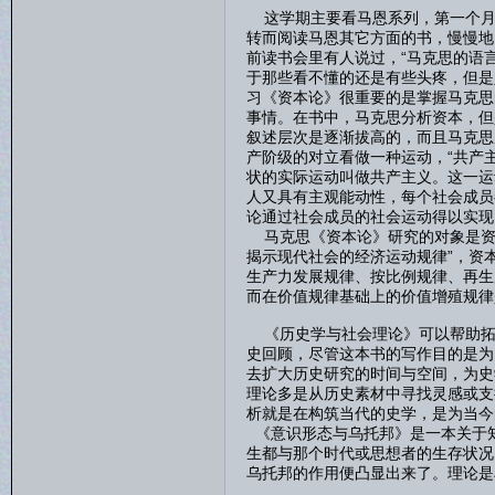
这学期主要看马恩系列，第一个月
转而阅读马恩其它方面的书，慢慢地
前读书会里有人说过，“马克思的语
于那些看不懂的还是有些头疼，但是
习《资本论》很重要的是掌握马克思
事情。在书中，马克思分析资本，但
叙述层次是逐渐拔高的，而且马克思
产阶级的对立看做一种运动，“共产
状的实际运动叫做共产主义。这一运
人又具有主观能动性，每个社会成员
论通过社会成员的社会运动得以实现
马克思《资本论》研究的对象是资
揭示现代社会的经济运动规律”，资
生产力发展规律、按比例规律、再生
而在价值规律基础上的价值增殖规律
《历史学与社会理论》可以帮助拓
史回顾，尽管这本书的写作目的是为
去扩大历史研究的时间与空间，为史
理论多是从历史素材中寻找灵感或支
析就是在构筑当代的史学，是为当今
《意识形态与乌托邦》是一本关于
生都与那个时代或思想者的生存状况
乌托邦的作用便凸显出来了。理论是