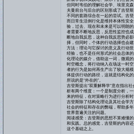
但同时韦伯的理解社会学、埃里克森
夫曼前台与后台的区别形成了吉登斯
不同的套路综合在一起的尝试。吉登
而日常生活例行化是维持本体性安全
验，过去、现在和未来是可以明朗的
者需要不断地反思，反思性监控也成
断地自我反思，这种自我反思势必影
择，但同时，个体的行动选择也会建
方法：理论与它探讨的意义及行动世
经验，也不是任何形式的社会总体的
化理论的媒介，借助这一词，微观的
时空概念，将行动纳入在场这一时空
者的行为是如何再生产出了较大规模
体提供行动的路径，这就是结构化的
所说的是“外在的”。
吉登斯提出“双重解释学”意在指出
析有两个维度：一个是制度分析，一
来的特征，在对策略行为进行分析时
吉登斯除了结构化理论及其社会学方
社会的特征和存在的弊端，帮助多年在
世界普遍关注的问题。
阅读感受：吉登斯的思想不算难懂的
和实践。总的感觉，吉登斯的内容还
这个基础之上。