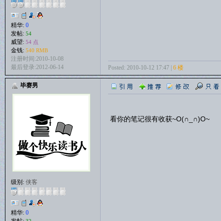
精华:
0
发帖:
54
威望:
54 点
金钱:
540 RMB
注册时间:2010-10-08
最后登录:2012-06-14
Posted: 2010-10-12 17:47 |
6 楼
毕赛男
看你的笔记很有收获~O(∩_∩)O~
级别:
侠客
精华:
0