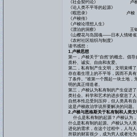
《社会契约论》 卢
《论人类不平等的起源》 
《暇思录》 卢梭
《卢梭传》
《卢梭论理想人生》
《漂泊的洞察》 王铭
《山樱花与岛国魂——日本人情绪省
《农村社区组织与制度》 夏仲
读书感想：
1.卢梭思想
第一，卢梭关于“自然“的概念。倡
质朴、诚实、自由和友爱。
第二，私有制产生文明，文明束缚了
存在着生理上的不平等，因而不具有
了条件。“谁第一个围起一块土地，
明的真正缔造者。
第三，卢梭认为私有制的产生促进了
类社会。科学和艺术的进步窒息了人
自然本性总受到压抑，但人类具有自
这是卢梭政治学说所要解决的问题。
2.卢梭与恩格斯关于私有制和人类文
什么是私有制的起源？卢梭认为，
什么是私有制的起源。卢梭认为人类
进化的需求，在这个过程中，人与人
所获的财富很少，成为穷人或者沦为