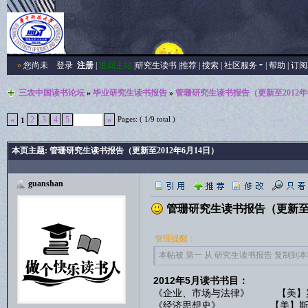
»
您尚未
登录
注册
|
返回主站
|
研究生读书
|
推荐
|
搜索
|
社区服务
|
帮助
|
订阅
三农中国读书论坛
»
毕业研究生读书报告
»
管珊研究生读书报告（更新至2012年
Pages: ( 1/9 total )
«
2
3
4
5
»
1
本页主题:
管珊研究生读书报告（更新至2012年6月14日）
guanshan
管珊研究生读书报告（更新至20
管理提醒：
本帖被 第一 从 研究生读书报告 复制到本区(2
2012年5月读书书目：
《企业、市场与法律》 【美】罗
《经济思想史》 【美】斯坦利