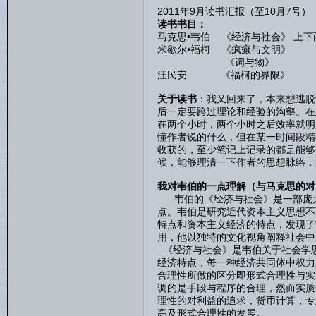
2011年9月读书汇报（至10月7号）
读书书目：
马克思•韦伯 《经济与社会》 上下
米歇尔•福柯 《疯癫与文明》
《词与物》
汪民安 《福柯的界限》
关于读书
：我又回来了，本来想逃脱
后一定要跨过理论和经验的沟壑。在
在两个小时，两个小时之后效率就明
懂作者说的什么，但在某一时间段精
收获的，至少笔记上记录的都是能够
候，能够理清一下作者的思想脉络，
我对韦伯的一点理解（与马克思的对
韦伯的《经济与社会》是一部庞大
点。韦伯是研究近代资本主义思想不
特点和资本主义经济的特点，发现了
用，他以独特的文化视角阐释社会中
《经济与社会》是韦伯关于社会学
经济特点，每一种经济共同体中权力
合理性所做的区分即形式合理性与实
调的是手段与程序的合理，然而实质
理性的对利益的追求，货币计算，专
高及形式合理性的发展。