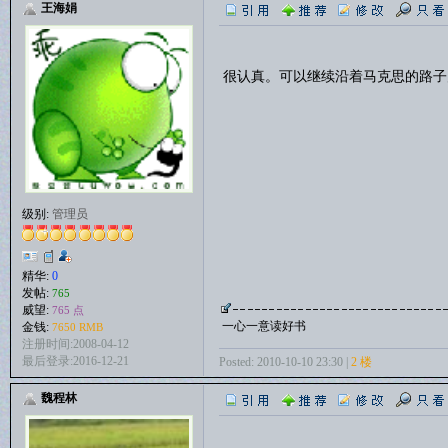
王海娟
很认真。可以继续沿着马克思的路子
级别:
管理员
精华:
0
发帖:
765
威望:
765 点
一心一意读好书
金钱:
7650 RMB
注册时间:2008-04-12
最后登录:2016-12-21
Posted: 2010-10-10 23:30 |
2 楼
魏程林