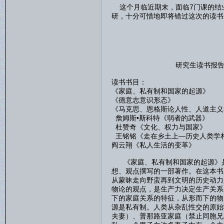
这个月临近期末，面临7门课的结
研，十分可惜地即将错过这次的读书
研究生读书报告三（11.1
读书书目：
《家庭、私有制和国家的起源
《德意志意识形态》 人
《马克思、恩格斯论人性、人道主义
詹姆斯•斯科特《弱者的武器
杜赞奇《文化、权力与国家
王铭铭《走在乡土上—历史人类
阎云翔《私人生活的变革》
《家庭、私有制和国家的起源》是
想、观点撰写的一部著作。在这本书
从蒙昧走向野蛮再到文明的历史动力
物论的观点，是生产力决定生产关系
下的家庭关系的特征，从形而下的物
源是私有制。人类从杂乱性交的原始
夫妻）、普那路亚家庭（禁止同胞兄