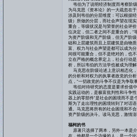
韦伯为了说明经济制度而考察阶级
为马克思《资本论》的一大疏忽在于
涉及到韦伯的分层维度：可以根据经
级）所做的分层，而社会声望在现实
重合，等级状况是与荣誉的社会评价
位决定，但二者之间不是重合的，“
为资产阶级和无产阶级，但无产阶级
础和上层建筑而且上层建筑是由物质
富、权力与社会声望是都可以成为分
间很可能重合，但不是绝对的，也不
立在严格的概念界定上，社会行动是
析，所以韦伯的方法学也被成为理解
马克思在阶级论述上意识相态化，
的分析和对权力的执掌者政党的分析
点，“一切政党的斗争不仅是为争取
韦伯对待研究的态度是要求价值中
实践运动的，是极富批判性和斗争性
器上的零部件”是社会的困境而不是
斯为了走出理性的困境转到了对话语
通。马克思将所有的社会困境和不合
资产阶级的决斗。读马克思，激情澎
福柯的书
原著只选择了两本，另外一本是介
在，他都是一个边缘的人，是一个比较