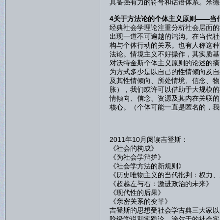
具备强有力的符号和话语体系。米德
4关于方法论的个体主义原则——当
经典社会学理论注重分析社会层面的
出现一道不可逾越的鸿沟。在当代社
构与个体行动的关系。也有人称这种
法论。情境主义不好操作，其实质基
对沃特金斯个体主义原则的论述的摘
为方式多少是以自己的性情倾向及自
及其性情倾向、所处情境、信念、物
胀），我们或许可以借助于大规模的
情倾向、信念、资源及其内在关联的
核心。（个体可能一直是匿名的，我
2011年10月阅读吉登斯：
《社会的构成》
《为社会学辩护》
《社会学方法的新规则》
《历史唯物主义的当代批判：权力、
《超越左与右：激进政治的未来》
《现代性的后果》
《亲密关系的变革》
吉登斯的思想受社会学古典三大家以
阶级学说和实践论、涂尔干的社会实