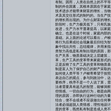
有制。因而，人类在自然上的不平等
制的外在因素，其根本原因在于家庭
技术进步才能带来财富的增长，当物
术及其交往形式的制约的。当生产技
的增长而出现的。为什么财富的增长
阶段时，生产力极其低下，只有氏族
改进，生产力水平显著提高，以家庭
确立。也是在这个时候，家庭内部的
基础。从上面的论述可以看出，卢梭
将行为后果或社会现象最后归结为智
象中找出共性，总结规律，并用来指
类智力高低是私有制出现的原因，那
生产关系，物质基础决定上层建筑，
革，生产工具的变革带来家庭形式的
正是反映了生产工具的变革和物质基
制是富人为了保护自己的财产采取的
如何使人类平等？卢梭寄希望于按照
表达自己的观点，参与到政治中，达
要秩序，秩序不是一个人说了算，需
法者需要具有超凡的智慧，能够洞察
些情感。一切自由的行为，都是由两
理的原因，亦即执行这种行动的力量
结合，便不会或者不应该做出任何事
法者必须超脱人类情感，理性地设计
度的变革，既然私有制是造成人类不