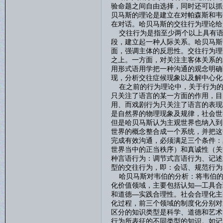
验命题之间自由选择，同时还可以抓
贝马斯的理论是建立在对帕森斯和韦
在对话。哈贝马斯的交往行为理论给
交往行为是指至少两个以上具有语
段，建立起一种人际关系。哈贝马斯
面，强调主体的反思性。交往行为理
之上。一方面，对关注主客体关系的
用形式语用学把一种沟通的观念明确
现，分析交往症候现象以及解中心化
在之前的行为理论中，关于行为的
只关注了语言的某一方面的作用，目
用、而戏剧行为只关注了语言的表现
是自然界的物理现象及规律，社会世
但是哈贝马斯认为主观世界也纳入到
世界的概念整合成一个系统，并把这
完成有效沟通，必须满足三个条件：
世界当中的正当秩序）和真诚性（关
种言语行为：调节式言语行为、记述
型的交往行为，即：会话、规范行为
哈贝马斯对韦伯的分析：将韦伯的
化价值领域，主要包括认知—工具合
和道德—实践合理性。社会合理化主
化过程，前三个领域的制度化分别对
区分的知识类型是科学、道德和艺术
行为所表征的不同类型的知识。如记