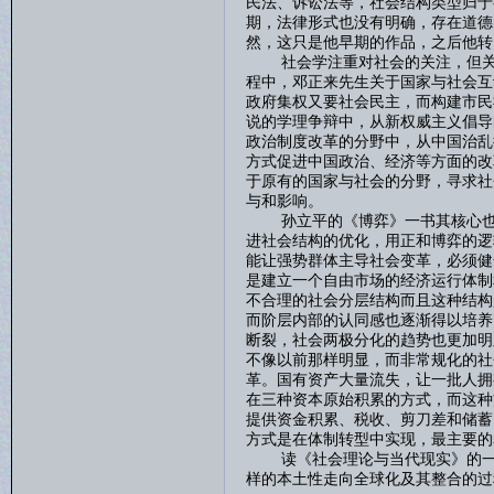
民法、诉讼法等，社会结构类型归于
期，法律形式也没有明确，存在道德
然，这只是他早期的作品，之后他转
社会学注重对社会的关注，但关于
程中，邓正来先生关于国家与社会互
政府集权又要社会民主，而构建市民
说的学理争辩中，从新权威主义倡导
政治制度改革的分野中，从中国治乱
方式促进中国政治、经济等方面的改
于原有的国家与社会的分野，寻求社
与和影响。
孙立平的《博弈》一书其核心也是
进社会结构的优化，用正和博弈的逻
能让强势群体主导社会变革，必须健
是建立一个自由市场的经济运行体制
不合理的社会分层结构而且这种结构
而阶层内部的认同感也逐渐得以培养
断裂，社会两极分化的趋势也更加明
不像以前那样明显，而非常规化的社
革。国有资产大量流失，让一批人拥
在三种资本原始积累的方式，而这种
提供资金积累、税收、剪刀差和储蓄
方式是在体制转型中实现，最主要的
读《社会理论与当代现实》的一个
样的本土性走向全球化及其整合的过