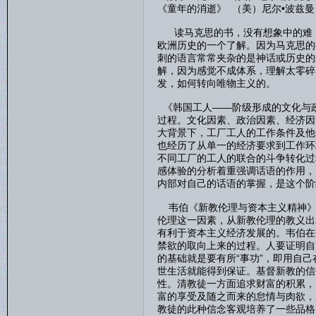
《童年的消逝》 （美）尼尔•波兹曼
读马克思的书，没有想象中的难，
欧洲历史的一个了解。因为马克思的
刺的语言常常夹杂的是神话或历史的
解，因为感觉不成体系，理解太零碎
发，如何转向唯物主义的。
《韩国工人——阶级形成的文化与
过程。文化因素、政治因素、经济因
大背景下，工厂工人的工作条件及他
也经历了从单一的经济要求到工作环
不同工厂的工人的联合的斗争转化过
感体验的分析着重强调话语的作用，
内部对自己的话语的掌握，是这个阶
韦伯《新教伦理与资本主义精神》
伦理这一因素，从新教伦理的教义出
有利于资本主义经济发展的。韦伯在
禁欲的取向上来的过程。人要证明自
的基础就是要有所“事功”，即用自
世生活就能得到保证。基督新教的信
性。清教徒一方面追求财富的积累，
富的享受及随之而来的怠情与肉欲，
教徒的此种信念客观培养了一些品格