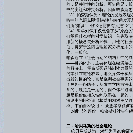
的，是共时性的分析。可惜的是，帕
中的变迁和冲突分析。因而帕森斯忽
（3）帕森斯认为：理论的发展表现
暗中的光照点即“剩余性范畴”的发
们所“知识”，但它还需要有人把它
（4）科学知识不仅包含了从“原始
们掌握什么样的科学知识，首先取决
用新的概念去分析经典，用他的社会
伯，贯穿于这四位理论家分析始末的
化、一般化。
帕森斯在《社会行动的结构》中的具
——目的体系，主要体现在经济层面
的解决上，霍布斯强调强制性力量的
的本源在道德权威，那么涂尔干实际
出发的目的论，而是强调社会事实的
了另外一条路子，从发生学的方法出
备的，规范是一定的，但个体经过理
题是跟价值相关性练联系在一起的，
法论中的怀疑论（极端的相对主义往
绎。韦伯曾经说过：“要想考察任何有
对此书的评价：帕森斯对社会学经
二．哈贝马斯的社会理论
哈贝马斯认为，对行为理论的探讨