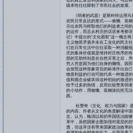
会的真正发达和国家的消灭。马恩将
级本性往往限制了市民社会的发展。
《弱者的武器》是斯科特运用马恩
农民日常反抗的形式——偷懒、装糊
示出农民与榨取他们的利益者之间的
的运作，而且从村庄的话语来考察语
记》中提出的“文化霸权”这一概念
主义物质矛盾并未在工业化的民主社
们在日常生活中往往采取一种消极抵
庄的集体价值观是维持村庄秩序的有
部的互助特别是在自然灾害之后，穷
穷人穷是因为他们自身的懒惰。因而
会按照这种形象背后的标准作出自己
物质利益的行动可能代表一种激进的
值和观念会破坏掉这种初始的激进的
给予过多的热情，反而比较赞美弱者
的小动作，用偷懒、装糊涂抗拒无法
践。
杜赞奇《文化、权力与国家》是理
的内容。作者从文化的角度解读中国
念。认为，晚清以前的帝国统治能够
革中，虽然国家企图加强对底层的控
透，但这并没有带来国家政治效率的
有增加中央财政的实力，反而培养了