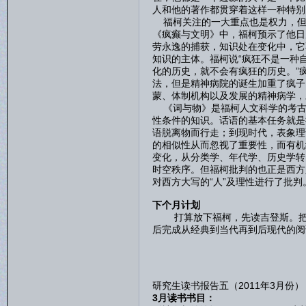
人和他的著作都贯穿着这样一种特别
福柯关注的一大重点也是权力，但
《疯癫与文明》中，福柯预示了他日
劳永逸的捕获，知识处在变化中，它
知识的主体。福柯说“疯狂不是一种
化的历史，就不会有疯狂的历史。”
法，但是精神病院的诞生加重了疯子
蒙、体制机构以及发展的精神病学，
《词与物》是福柯人文科学的考古
性条件的知识。话语的基本任务就是
语脱离物而行走；到现时代，表象理
的相似性从而忽视了重要性，而有机
变化，从分类学、年代学、历史学转
时空秩序。但福柯批判的也正是西方
对西方大写的“人”及理性进行了批判
下个月计划
打算放下福柯，先读吉登斯。把吉
后完成从经典到当代再到后现代的阅
研究生读书报告五（2011年3月份）
3月读书书目：