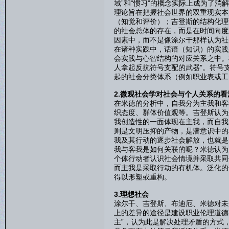
域”和“惯习”的概念实际上成为了
理论旨在把握社会世界的双重现实本
（知觉和评价）；吉登斯的结构化理
的社会总体的存在，而是在时间向度
因素中，而不是像涂尔干那样认为社
在诸种实践中，话语（知识）的实践
会实践与心智结构的对应关系之中。
人拿起反抗符号支配的武器”。符号
起的社会分类体系（例如职业表或工
2.微观社会学对社会与个人关系的看
在米德的分析中，自我分为主我和客
织态度、群体价值观等。吉登斯认为
我创造性的一面体现在主我，而自我
则是文明压抑的产物，是潜意识中的
我及其行动的逐步社会解放，也就是
我与客我是如何关联的呢？米德认为
个体行动者认识社会情境并采取共同
而主我是采取行动的有机体。泛化的
得以形塑或重构。
3.理想社会
涂尔干、吉登斯、布迪厄、米德对未
上的差异的途径是建设职业伦理道德
主”，认为此是解决处理矛盾的方式