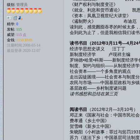
《财产权利与制度变迁》
级别:
管理员
《就业、利息和货币通论》 凯
《资本：凤凰卫视世纪
《遏制野火》 布迪厄
精华:
0
读到此，感觉囫囵吞枣的时候太多，
发帖:
115
会到此为止了，但是我相信我们读书
威望:
115 点
金钱:
1150 RMB
读书书目（2012年3月11号—4月2
注册时间:2008-03-14
经济学思想史讲义 汪丁丁
最后登录:2020-12-07
新制度经济学 卢现祥主编
罗纳德•哈里•科斯——新制度经济
制度、契约与组织——从制度经济
社会资本——一个多角度的观点
走出囚徒困境——社会资本与制度分
农民与市场——中国基层政权与乡
基层政权——乡村制度诸问
读书感想和总结在第三页
阅读书目
（2012年2月—3月10号）
邓正来《国家与社会：中国市民社会
费孝通《乡土中国》
贺雪峰《新乡土中国》
朱晓阳《小村故事：罪过与惩罚1931
苏力《送法下乡：中国基层司法制度