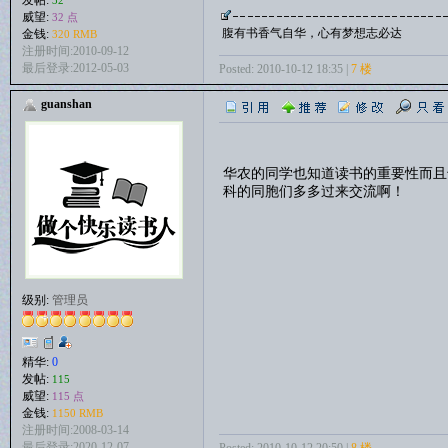
发帖:
32
威望:
32 点
腹有书香气自华，心有梦想志必达
金钱:
320 RMB
注册时间:2010-09-12
最后登录:2012-05-03
Posted: 2010-10-12 18:35 |
7 楼
guanshan
华农的同学也知道读书的重要性而且
科的同胞们多多过来交流啊！
级别:
管理员
精华:
0
发帖:
115
威望:
115 点
金钱:
1150 RMB
注册时间:2008-03-14
最后登录:2020-12-07
Posted: 2010-10-12 20:50 |
8 楼