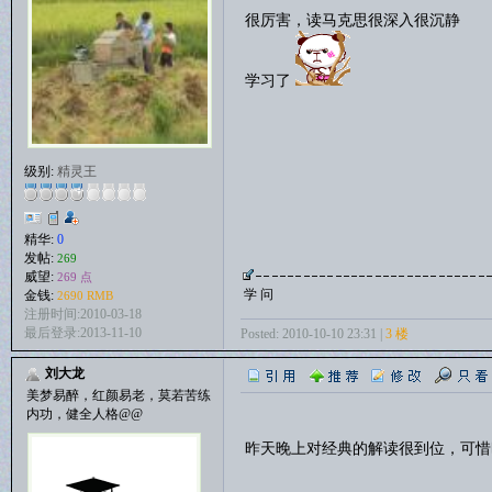
很厉害，读马克思很深入很沉静
学习了
级别:
精灵王
精华:
0
发帖:
269
威望:
269 点
学 问
金钱:
2690 RMB
注册时间:2010-03-18
最后登录:2013-11-10
Posted: 2010-10-10 23:31 |
3 楼
刘大龙
美梦易醉，红颜易老，莫若苦练
内功，健全人格@@
昨天晚上对经典的解读很到位，可惜