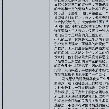
和社会变迁的深层动力。在社会变革
义代替封建主义的过程中，首先是经
的土地和一定的劳动力大批地生产以
野心进一步膨胀，他们希望建立一个
异或被迫取而代之，总之，资本剥削
资产阶级统治。广大劳动者经历了从
动时间由14小时到12小时到10小
强度劳动的工人来说，仅仅是一种结
他们自己才是财富的真正创造者。工
生活的工资，这就是劳工生活的全部
形成为常见现象。而机器的出现使工
产程序。工人的生存空间受到很大程
的代名词。工人缺乏觉悟，所以他们
发点时，他们就会最大限度地容忍这
了站在自己对立面的资本家的嘴脸。
的联合斗争也就不远了。因此马克思
指导，只有揭露了事物的本质才能把
在卷首就很鲜明地提出了一句口号：
马克思认为现代机器化大工业及其
而涂尔干在论述社会分工的时候，很
为社会分工是一种道德现象，公正客
用和根源，分工所带来的社会团结在
所以他认为法律形式是社会团结类型
形式与社会团结的关系是：刑法多采
感强烈，不容许有对集体情感的侵犯