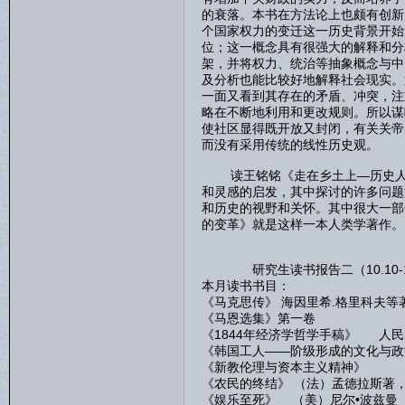
的衰落。本书在方法论上也颇有创新
个国家权力的变迁这一历史背景开始
位；这一概念具有很强大的解释和分
架，并将权力、统治等抽象概念与中
及分析也能比较好地解释社会现实。
一面又看到其存在的矛盾、冲突，注
略在不断地利用和更改规则。所以谋
使社区显得既开放又封闭，有关关帝
而没有采用传统的线性历史观。
读王铭铭《走在乡土上—历史人类
和灵感的启发，其中探讨的许多问题
和历史的视野和关怀。其中很大一部
的变革》就是这样一本人类学著作。
研究生读书报告二（10.10-11
本月读书书目：
《马克思传》 海因里希.格里科夫等著
《马恩选集》第一卷
《1844年经济学哲学手稿》 人民出
《韩国工人——阶级形成的文化与政治
《新教伦理与资本主义精神》
《农民的终结》 （法）孟德拉斯著
《娱乐至死》 （美）尼尔•波兹曼 