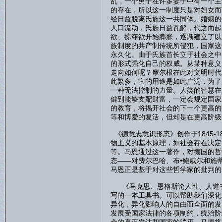
乱，一个男子在许多妻子中有一个主
的存在，所以这一制度只是对妇女而
经日益脱离氏族这一共同体。婚姻的
人口流动，氏族日益瓦解，代之而起
欲、掠夺欲开始膨胀，逐渐建立了以
族制度的共产制传统所侵犯，国家这
永久化。由于氏族首长立于社会之中
的形式强化自己的权威。从某种意义
走向如何呢？摩尔根在此对文明时代
此繁多，它的用途是如此广泛，为了
一种无法控制的力量。人类的智慧在
健到能够支配财富，一定会规定国家
的教育，将揭开社会的下一个更高的
等和博爱的复活，但却是在更高阶级
《德意志意识形态》创作于1845-
物主义的基本原理，如社会存在决定
等。马恩通过这一著作，对德国的哲
态——对费尔巴哈、布•鲍威尔和施
马恩正是基于对这些哲学家的批判的
《马克思、恩格斯论人性、人道主
写的一本工具书。可以帮助我们深化
异化，异化影响人的自由而全面的发
发展受国家法律的各项制约，统治阶