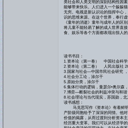
类社会和人类文明的深刻结构性因素
能够带来快乐。人们进入一个躲躲猫
无穷。电视是新认识论的指挥中心，
识的思维来源。在这个世界，奉行虚
《童年的消逝》童年与成年人的区别
将儿童不能轻易了解的成人世界直接
食、娱乐等各个方面都表现出惊人的
读书书目：
1.资本论（第一卷） 中国社会科学出
2.资本论（第二卷） 人民出版社 2
3.国家与社会—中国市民社会研究 
4.社会分工论，涂尔干
5.原始分类，涂尔干
6.集体行动的逻辑，曼瑟尔•奥尔森
7.博弈—断裂社会的利益冲突与和
8.社会理论与当代现实，苏国勋，北京
读书感想：
马克思写作《资本论》有着鲜明的
产阶级同胞给予了深深的同情。他对
价值的揭露，从而过渡到分析资本主
经历重大变革。我们可以从经济学的