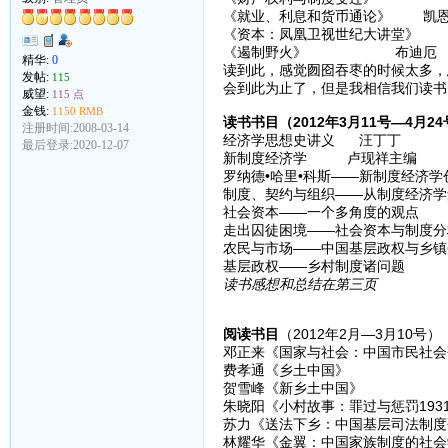
《就业、利息和货币通论》 凯
《资本：凤凰卫视世纪
《遏制野火》 布迪厄
精华:
0
读到此，感觉囫囵吞枣的时候太多，
发帖:
115
会到此为止了，但是我相信我们读书
威望:
115 点
金钱:
1150 RMB
读书书目（2012年3月11号—4月2
注册时间:2008-03-14
经济学思想史讲义 汪丁丁
最后登录:2020-12-07
新制度经济学 卢现祥主编
罗纳德•哈里•科斯——新制度经济
制度、契约与组织——从制度经济
社会资本——一个多角度的观点
走出囚徒困境——社会资本与制度分
农民与市场——中国基层政权与乡
基层政权——乡村制度诸问
读书感想和总结在第三页
阅读书目
（2012年2月—3月10号）
邓正来《国家与社会：中国市民社会
费孝通《乡土中国》
贺雪峰《新乡土中国》
朱晓阳《小村故事：罪过与惩罚1931
苏力《送法下乡：中国基层司法制度
林耀华《金翼：中国家族制度的社会