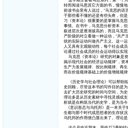
这学期主要看马恩系列，第一个月
转而阅读马恩其它方面的书，慢慢地
前读书会里有人说过，“马克思的语
于那些看不懂的还是有些头疼，但是
习《资本论》很重要的是掌握马克思
事情。在书中，马克思分析资本，但
叙述层次是逐渐拔高的，而且马克思
产阶级的对立看做一种运动，“共产
状的实际运动叫做共产主义。这一运
人又具有主观能动性，每个社会成员
论通过社会成员的社会运动得以实现
马克思《资本论》研究的对象是资
揭示现代社会的经济运动规律”，资
生产力发展规律、按比例规律、再生
而在价值规律基础上的价值增殖规律
《历史学与社会理论》可以帮助拓
史回顾，尽管这本书的写作目的是为
去扩大历史研究的时间与空间，为史
理论多是从历史素材中寻找灵感或支
析就是在构筑当代的史学，是为当今
《意识形态与乌托邦》是一本关于
生都与那个时代或思想者的生存状况
乌托邦的作用便凸显出来了。理论是
这个月临近期末，面临7门课的结