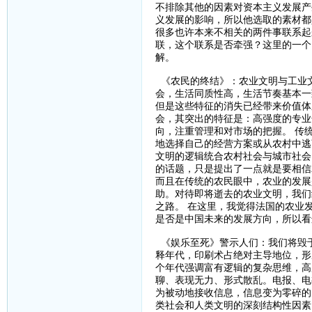
不排除其他的因素对资本主义发展产
义发展的影响，所以他选取的素材都
很多也许本来不相关的两件事联系起
联，这个联系是否牵强？这里的一个
解。
《农民的终结》：农业文明与工业
会，生活同质性高，生活节奏基本一
但是这些特征的消失已经带来价值体
会，其突出的特征是：高强度的专业
向，注重管理和对市场的把握。 传
地选择自己的经营方案或从农村中逃
文明的逻辑统合农村社会与城市社会
的话题，只是提出了一点就是要相信
而且在传统的农民眼中，农业的发展
助。对待即将逝去的农业文明，我们
之路。 在这里，我觉得法国的农业
是否是中国未来的发展方向，所以看
《娱乐至死》警示人们：我们将毁
释年代，印刷术占绝对主导地位，形
个年代强调富有逻辑的复杂思维，高
聊、表现无力、形式散乱。电报、电
为被动地接收信息，信息变为零碎的
类社会和人类文明的深刻结构性因素