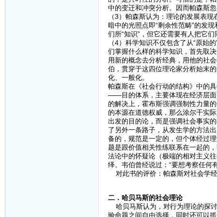
中的变迁和冲突分析。因而帕森斯忽
（3）帕森斯认为：理论的发展表现
暗中的光照点即“剩余性范畴”的发
们所“知识”，但它还需要有人把它
（4）科学知识不仅包含了从“原始
们掌握什么样的科学知识，首先取决
用新的概念去分析经典，用他的社会
伯，贯穿于这四位理论家分析始末的
化、一般化。
帕森斯在《社会行动的结构》中的具
——目的体系，主要体现在经济层面
的解决上，霍布斯强调强制性力量的
的本源在道德权威，那么涂尔干实际
出发的目的论，而是强调社会事实的
了另外一条路子，从发生学的方法出
备的，规范是一定的，但个体经过理
题是跟价值相关性练联系在一起的，
法论中的怀疑论（极端的相对主义往
绎。韦伯曾经说过：“要想考察任何有
对此书的评价：帕森斯对社会学经
二．哈贝马斯的社会理论
哈贝马斯认为，对行为理论的探讨
验命题之间自由选择，同时还可以抓