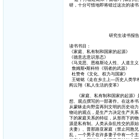
研，十分可惜地即将错过这次的读书
研究生读书报告三（11.1
读书书目：
《家庭、私有制和国家的起源
《德意志意识形态》 人
《马克思、恩格斯论人性、人道主义
詹姆斯•斯科特《弱者的武器
杜赞奇《文化、权力与国家
王铭铭《走在乡土上—历史人类
阎云翔《私人生活的变革》
《家庭、私有制和国家的起源》是
想、观点撰写的一部著作。在这本书
从蒙昧走向野蛮再到文明的历史动力
物论的观点，是生产力决定生产关系
下的家庭关系的特征，从形而下的物
源是私有制。人类从杂乱性交的原始
夫妻）、普那路亚家庭（禁止同胞兄
乱，一个男子在许多妻子中有一个主