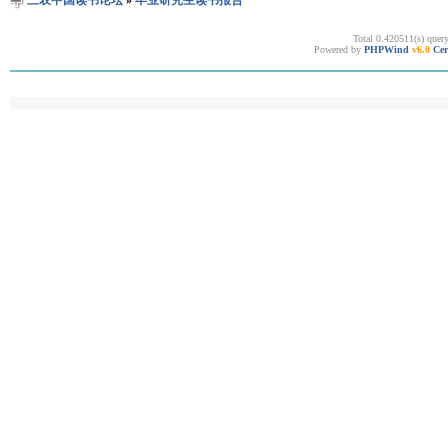
Total 0.420511(s) quer
Powered by
PHPWind
v6.0
Cer