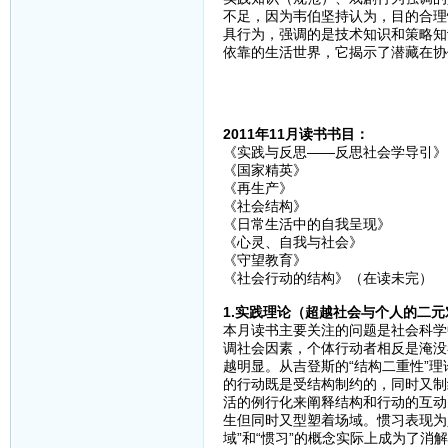
不足，因为韦伯坚持认为，目的合理
具行为，强调的是技术知识和策略知
依靠的生活世界，它揭示了潜藏在协
2011年11月读书书目：
《实践与反思——反思社会学导引》
《国家精英》
《再生产》
《社会结构》
《日常生活中的自我呈现》
《心灵、自我与社会》
《守望教育》
《社会行动的结构》（在读未完）
1.实践理论（超越社会与个人的二元
本月读书主要关注的问题是社会科学
调社会因素，个体行动者相反是淹没
越明显。从吉登斯的“结构二重性”理
的行动既是受结构制约的，同时又制
活的例行化来阐释结构和行动的互动
生但同时又型塑着场域。惯习表现为
域”和“惯习”的概念实际上成为了