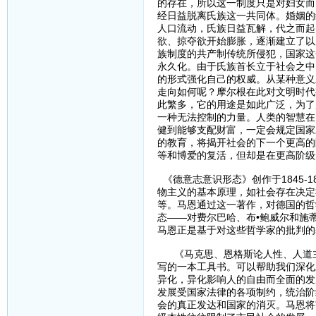
的存在，所以这一制度只是对妇女而
经日益脱离氏族这一共同体。婚姻的
人口流动，氏族日益瓦解，代之而起
欲、掠夺欲开始膨胀，逐渐建立了以
族制度的共产制传统所侵犯，国家这
永久化。由于氏族首长立于社会之中
的形式强化自己的权威。从某种意义
走向如何呢？摩尔根在此对文明时代
此繁多，它的用途是如此广泛，为了
一种无法控制的力量。人类的智慧在
健到能够支配财富，一定会规定国家
的教育，将揭开社会的下一个更高的
等和博爱的复活，但却是在更高阶级
《德意志意识形态》创作于1845-
物主义的基本原理，如社会存在决定
等。马恩通过这一著作，对德国的哲
态——对费尔巴哈、布•鲍威尔和施
马恩正是基于对这些哲学家的批判的
《马克思、恩格斯论人性、人道主
写的一本工具书。可以帮助我们深化
异化，异化影响人的自由而全面的发
发展受国家法律的各项制约，统治阶
会的真正发达和国家的消灭。马恩将