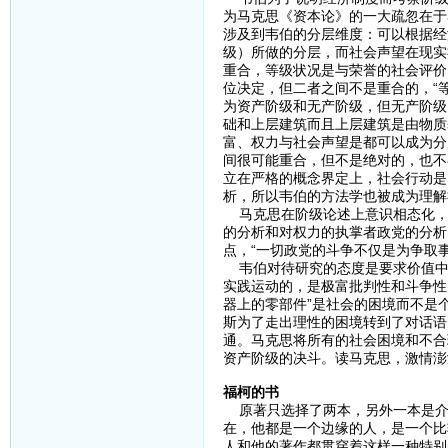
为马克思《资本论》的一大疏忽在于
涉及到韦伯的分层维度：可以根据经
级）所做的分层，而社会声望在现实
重合，等级状况是与荣誉的社会评价
位决定，但二者之间不是重合的，“
为资产阶级和无产阶级，但无产阶级
础和上层建筑而且上层建筑是由物质
富、权力与社会声望是都可以成为分
间很可能重合，但不是绝对的，也不
立在严格的概念界定上，社会行动是
析，所以韦伯的方法学也被成为理解
马克思在阶级论述上意识相态化，
的分析和对权力的执掌者政党的分析
点，“一切政党的斗争不仅是为争取
韦伯对待研究的态度是要求价值中
实践运动的，是极富批判性和斗争性
器上的零部件”是社会的困境而不是
斯为了走出理性的困境转到了对话语
通。马克思将所有的社会困境和不合
资产阶级的决斗。读马克思，激情澎
福柯的书
原著只选择了两本，另外一本是介
在，他都是一个边缘的人，是一个比较
人和他的著作都贯穿着这样一种特别