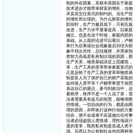
制的外在因素，其根本原因在于家庭
技术进步才能带来财富的增长，当物
术及其交往形式的制约的。当生产技
的增长而出现的。为什么财富的增长
阶段时，生产力极其低下，只有氏族
改进，生产力水平显著提高，以家庭
确立。也是在这个时候，家庭内部的
基础。从上面的论述可以看出，卢梭
将行为后果或社会现象最后归结为智
象中找出共性，总结规律，并用来指
类智力高低是私有制出现的原因，那
生产关系，物质基础决定上层建筑，
革，生产工具的变革带来家庭形式的
正是反映了生产工具的变革和物质基
制是富人为了保护自己的财产采取的
如何使人类平等？卢梭寄希望于按照
表达自己的观点，参与到政治中，达
要秩序，秩序不是一个人说了算，需
法者需要具有超凡的智慧，能够洞察
些情感。一切自由的行为，都是由两
理的原因，亦即执行这种行动的力量
结合，便不会或者不应该做出任何事
法者必须超脱人类情感，理性地设计
度的变革，既然私有制是造成人类不
现。马恩认为公有制社会包括两种形