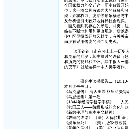
的衰落。本书在方法论上也颇有创新
个国家权力的变迁这一历史背景开始
位；这一概念具有很强大的解释和分
架，并将权力、统治等抽象概念与中
及分析也能比较好地解释社会现实。
一面又看到其存在的矛盾、冲突，注
略在不断地利用和更改规则。所以谋
使社区显得既开放又封闭，有关关帝
而没有采用传统的线性历史观。
读王铭铭《走在乡土上—历史人类
和灵感的启发，其中探讨的许多问题
和历史的视野和关怀。其中很大一部
的变革》就是这样一本人类学著作。
研究生读书报告二（10.10-11
本月读书书目：
《马克思传》 海因里希.格里科夫等著
《马恩选集》第一卷
《1844年经济学哲学手稿》 人民出
《韩国工人——阶级形成的文化与政治
《新教伦理与资本主义精神》
《农民的终结》 （法）孟德拉斯著
《娱乐至死》 （美）尼尔•波兹曼 
《童年的消逝》 （美）尼尔•波兹曼