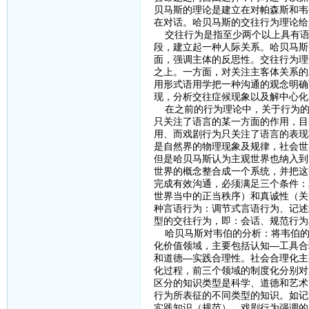
贝马斯的理论是建立在对帕森斯和韦
在对话。哈贝马斯的交往行为理论给
交往行为是指至少两个以上具有语
段，建立起一种人际关系。哈贝马斯
面，强调主体的反思性。交往行为理
之上。一方面，对关注主客体关系的
用形式语用学把一种沟通的观念明确
现，分析交往症候现象以及解中心化
在之前的行为理论中，关于行为的
只关注了语言的某一方面的作用，目
用、而戏剧行为只关注了语言的表现
是自然界的物理现象及规律，社会世
但是哈贝马斯认为主观世界也纳入到
世界的概念整合成一个系统，并把这
完成有效沟通，必须满足三个条件：
世界当中的正当秩序）和真诚性（关
种言语行为：调节式言语行为、记述
型的交往行为，即：会话、规范行为
哈贝马斯对韦伯的分析：将韦伯的
化价值领域，主要包括认知—工具合
和道德—实践合理性。社会合理化主
化过程，前三个领域的制度化分别对
区分的知识类型是科学、道德和艺术
行为所表征的不同类型的知识。如记
实践知识（规范）、戏剧行为强调的