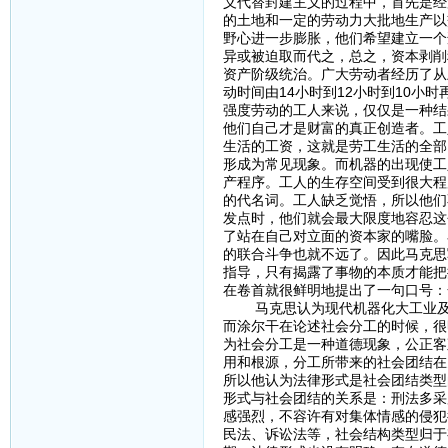
义代替封建主义的过程中，首先是经
的土地和一定的劳动力大批地生产以
野心进一步膨胀，他们希望建立一个
异或被迫取而代之，总之，资本剥削
资产阶级统治。广大劳动者经历了从
动时间由14小时到12小时到10小
强度劳动的工人来说，仅仅是一种结
他们自己才是财富的真正创造者。工
生活的工资，这就是劳工生活的全部
形成为常见现象。而机器的出现使工
产程序。工人的生存空间受到很大程
的代名词。工人缺乏觉悟，所以他们
发点时，他们就会最大限度地容忍这
了站在自己对立面的资本家的嘴脸。
的联合斗争也就不远了。因此马克思
指导，只有揭露了事物的本质才能把
在卷首就很鲜明地提出了一句口号：
马克思认为现代机器化大工业及其
而涂尔干在论述社会分工的时候，很
为社会分工是一种道德现象，公正客
用和根源，分工所带来的社会团结在
所以他认为法律形式是社会团结类型
形式与社会团结的关系是：刑法多采
感强烈，不容许有对集体情感的侵犯
民法、诉讼法等，社会结构类型归于