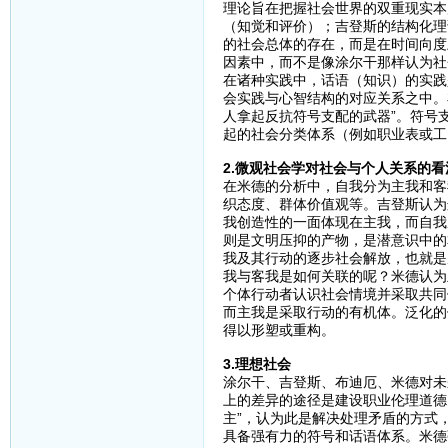
理论旨在把握社会世界的双重现实本
（知觉和评价）；吉登斯的结构化理
的社会总体的存在，而是在时间向度
因素中，而不是像涂尔干那样认为社
在诸种实践中，话语（知识）的实践
会实践与心智结构的对应关系之中。
人拿起反抗符号支配的武器”。符号
起的社会分类体系（例如职业表或工
2.微观社会学对社会与个人关系的看
在米德的分析中，自我分为主我和客
织态度、群体价值观等。吉登斯认为
我创造性的一面体现在主我，而自我
则是文明压抑的产物，是潜意识中的
我及其行动的逐步社会解放，也就是
我与客我是如何关联的呢？米德认为
个体行动者认识社会情境并采取共同
而主我是采取行动的有机体。泛化的
得以形塑或重构。
3.理想社会
涂尔干、吉登斯、布迪厄、米德对未
上的差异的途径是建设职业伦理道德
主”，认为此是解决处理矛盾的方式
具备强有力的符号和话语体系。米德