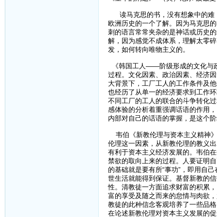
读马克思的书，没有想象中的难，
欧洲历史的一个了解。因为马克思的
刺的语言常常夹杂的是神话或历史的
解，因为感觉不成体系，理解太零碎
发，如何转向唯物主义的。
《韩国工人——阶级形成的文化与
过程。文化因素、政治因素、经济因
大背景下，工厂工人的工作条件及他
也经历了从单一的经济要求到工作环
不同工厂的工人的联合的斗争转化过
感体验的分析着重强调话语的作用，
内部对自己的话语的掌握，是这个阶
韦伯《新教伦理与资本主义精神》
伦理这一因素，从新教伦理的教义出
有利于资本主义经济发展的。韦伯在
禁欲的取向上来的过程。人要证明自
的基础就是要有所“事功”，即用自
世生活就能得到保证。基督新教的信
性。清教徒一方面追求财富的积累，
富的享受及随之而来的怠情与肉欲，
教徒的此种信念客观培养了一些品格
在论述新教伦理对资本主义发展的促