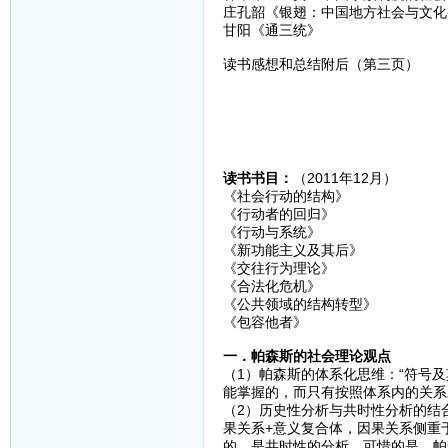
庄孔韶《银翅：中国地方社会与文化变迁
甘阳《通三统》
读书感想和总结附后（第三页）
读书书目：
（2011年12月）
《社会行动的结构》
《行动者的回归》
《行动与系统》
《新功能主义及其后》
《交往行为理论》
《合法化危机》
《公共领域的结构转型》
《包容他者》
一．帕森斯的社会理论观点
（1）帕森斯的体系化思维：“符号
能掌握的，而只有按照体系内的关系
（2）历史性分析与共时性分析的结
果关系+意义复合体，因果关系侧重
的，是共时性的分析。可惜的是，帕