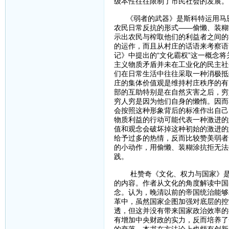
级本性往往限制了市民社会的发展。
《弱者的武器》是斯科特运用马恩
农民日常反抗的形式——偷懒、装糊
示出农民与榨取他们的利益者之间的
的运作，而且从村庄的话语来考察语
记》中提出的“文化霸权”这一概念
主义物质矛盾并未在工业化的民主社
们在日常生活中往往采取一种消极抵
庄的集体价值观是维持村庄秩序的有
部的互助特别是在自然灾害之后，穷
穷人穷是因为他们自身的懒惰。因而
会按照这种形象背后的标准作出自己
物质利益的行动可能代表一种激进的
值和观念会破坏掉这种初始的激进的
给予过多的热情，反而比较赞美弱者
的小动作，用偷懒、装糊涂抗拒无法
践。
杜赞奇《文化、权力与国家》是理
的内容。作者从文化的角度解读中国
念。认为，晚清以前的帝国统治能够
革中，虽然国家企图加强对底层的控
透，但这并没有带来国家政治效率的
有增加中央财政的实力，反而培养了