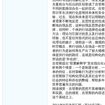
但同时韦伯的理解社会学、埃里克森
夫曼前台与后台的区别形成了吉登斯
不同的套路综合在一起的尝试。吉登
而日常生活例行化是维持本体性安全
验，过去、现在和未来是可以明朗的
者需要不断地反思，反思性监控也成
断地自我反思，这种自我反思势必影
择，但同时，个体的行动选择也会建
方法：理论与它探讨的意义及行动世
经验，也不是任何形式的社会总体的
化理论的媒介，借助这一词，微观的
时空概念，将行动纳入在场这一时空
者的行为是如何再生产出了较大规模
体提供行动的路径，这就是结构化的
所说的是“外在的”。
吉登斯提出“双重解释学”意在指出
析有两个维度：一个是制度分析，一
来的特征，在对策略行为进行分析时
吉登斯除了结构化理论及其社会学方
社会的特征和存在的弊端，帮助多年在
世界普遍关注的问题。
阅读感受：吉登斯的思想不算难懂的
和实践。总的感觉，吉登斯的内容还
这个基础之上。