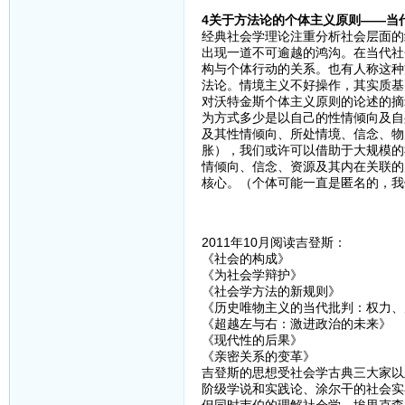
4关于方法论的个体主义原则——当
经典社会学理论注重分析社会层面的
出现一道不可逾越的鸿沟。在当代社
构与个体行动的关系。也有人称这种
法论。情境主义不好操作，其实质基
对沃特金斯个体主义原则的论述的摘
为方式多少是以自己的性情倾向及自
及其性情倾向、所处情境、信念、物
胀），我们或许可以借助于大规模的
情倾向、信念、资源及其内在关联的
核心。（个体可能一直是匿名的，我
2011年10月阅读吉登斯：
《社会的构成》
《为社会学辩护》
《社会学方法的新规则》
《历史唯物主义的当代批判：权力、
《超越左与右：激进政治的未来》
《现代性的后果》
《亲密关系的变革》
吉登斯的思想受社会学古典三大家以
阶级学说和实践论、涂尔干的社会实