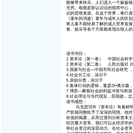
能够带来快乐。人们进入一个躲躲猫
无穷。电视是新认识论的指挥中心，
识的思维来源。在这个世界，奉行虚
《童年的消逝》童年与成年人的区别
将儿童不能轻易了解的成人世界直接
食、娱乐等各个方面都表现出惊人的
读书书目：
1.资本论（第一卷） 中国社会科学出
2.资本论（第二卷） 人民出版社 2
3.国家与社会—中国市民社会研究 
4.社会分工论，涂尔干
5.原始分类，涂尔干
6.集体行动的逻辑，曼瑟尔•奥尔森
7.博弈—断裂社会的利益冲突与和
8.社会理论与当代现实，苏国勋，北京
读书感想：
马克思写作《资本论》有着鲜明的
产阶级同胞给予了深深的同情。他对
价值的揭露，从而过渡到分析资本主
经历重大变革。我们可以从经济学的
和社会变迁的深层动力。在社会变革