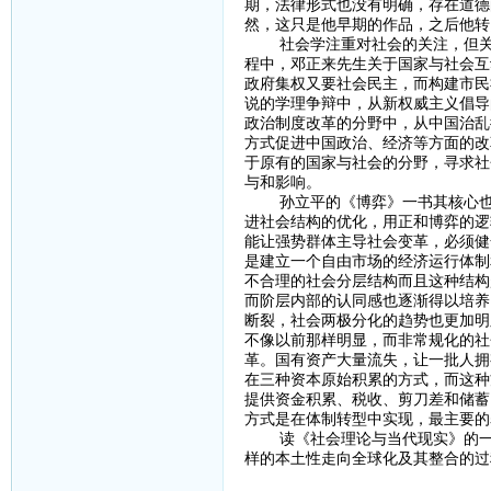
期，法律形式也没有明确，存在道德
然，这只是他早期的作品，之后他转
社会学注重对社会的关注，但关于
程中，邓正来先生关于国家与社会互
政府集权又要社会民主，而构建市民
说的学理争辩中，从新权威主义倡导
政治制度改革的分野中，从中国治乱
方式促进中国政治、经济等方面的改
于原有的国家与社会的分野，寻求社
与和影响。
孙立平的《博弈》一书其核心也是
进社会结构的优化，用正和博弈的逻
能让强势群体主导社会变革，必须健
是建立一个自由市场的经济运行体制
不合理的社会分层结构而且这种结构
而阶层内部的认同感也逐渐得以培养
断裂，社会两极分化的趋势也更加明
不像以前那样明显，而非常规化的社
革。国有资产大量流失，让一批人拥
在三种资本原始积累的方式，而这种
提供资金积累、税收、剪刀差和储蓄
方式是在体制转型中实现，最主要的
读《社会理论与当代现实》的一个
样的本土性走向全球化及其整合的过