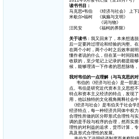
2011年9月读书汇报（至10月7号）
读书书目：
马克思•韦伯 《经济与社会》 上下
米歇尔•福柯 《疯癫与文明》
《词与物》
汪民安 《福柯的界限》
关于读书
：我又回来了，本来想逃脱
后一定要跨过理论和经验的沟壑。在
在两个小时，两个小时之后效率就明
懂作者说的什么，但在某一时间段精
收获的，至少笔记上记录的都是能够
候，能够理清一下作者的思想脉络，
我对韦伯的一点理解（与马克思的对
韦伯的《经济与社会》是一部庞大
点。韦伯是研究近代资本主义思想不
特点和资本主义经济的特点，发现了
用，他以独特的文化视角阐释社会中
《经济与社会》是韦伯关于社会学
经济特点，每一种经济共同体中权力
合理性所做的区分即形式合理性与实
调的是手段与程序的合理，然而实质
理性的对利益的追求，货币计算，专
高及形式合理性的发展。
韦伯为了说明经济制度而考察阶级