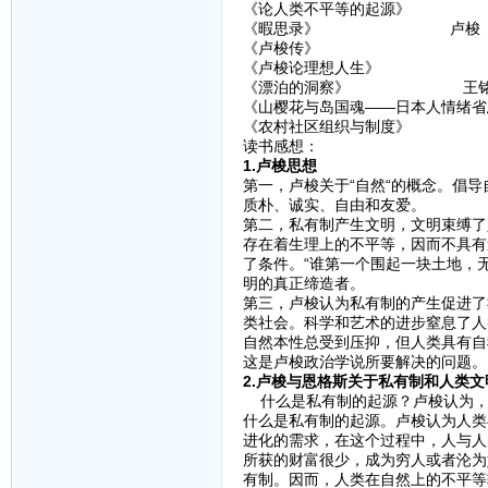
《论人类不平等的起源》 
《暇思录》 卢梭
《卢梭传》
《卢梭论理想人生》
《漂泊的洞察》 王铭
《山樱花与岛国魂——日本人情绪省
《农村社区组织与制度》 夏仲
读书感想：
1.卢梭思想
第一，卢梭关于“自然“的概念。倡
质朴、诚实、自由和友爱。
第二，私有制产生文明，文明束缚了
存在着生理上的不平等，因而不具有
了条件。“谁第一个围起一块土地，
明的真正缔造者。
第三，卢梭认为私有制的产生促进了
类社会。科学和艺术的进步窒息了人
自然本性总受到压抑，但人类具有自
这是卢梭政治学说所要解决的问题。
2.卢梭与恩格斯关于私有制和人类文
什么是私有制的起源？卢梭认为，
什么是私有制的起源。卢梭认为人类
进化的需求，在这个过程中，人与人
所获的财富很少，成为穷人或者沦为
有制。因而，人类在自然上的不平等