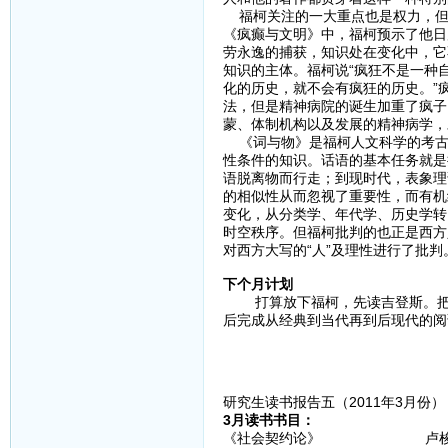
福柯关注的一大重点也是权力，但
《疯癫与文明》中，福柯预示了他日
劳永逸的捕获，知识处在变化中，它
知识的主体。福柯说“疯狂不是一种
化的历史，就不会有疯狂的历史。”
法，但是精神病院的诞生加重了疯子
蒙、体制机构以及发展的精神病学，
《词与物》是福柯人文科学的考古
性条件的知识。话语的基本任务就是
语脱离物而行走；到现时代，表象理
的相似性从而忽视了重要性，而有机
变化，从分类学、年代学、历史学转
时空秩序。但福柯批判的也正是西方
对西方大写的“人”及理性进行了批判
下个月计划
打算放下福柯，先读吉登斯。把吉
后完成从经典到当代再到后现代的阅
研究生读书报告五（2011年3月份）
3月读书书目：
《社会契约论》 卢