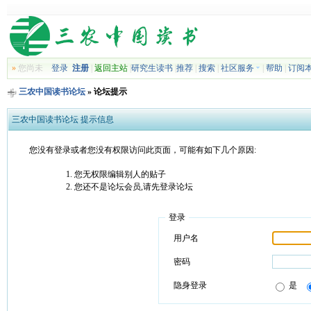
»
您尚未
登录
注册
|
返回主站
|
研究生读书
|
推荐
|
搜索
|
社区服务
|
帮助
|
订阅
三农中国读书论坛
» 论坛提示
三农中国读书论坛 提示信息
您没有登录或者您没有权限访问此页面，可能有如下几个原因:
您无权限编辑别人的贴子
您还不是论坛会员,请先登录论坛
登录
用户名
密码
隐身登录
是