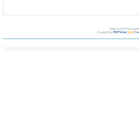
Total 0.219213(s) quer
Powered by
PHPWind
v6.0
Cer