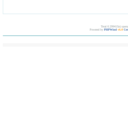
Total 0.299415(s) quer
Powered by
PHPWind
v6.0
Cer