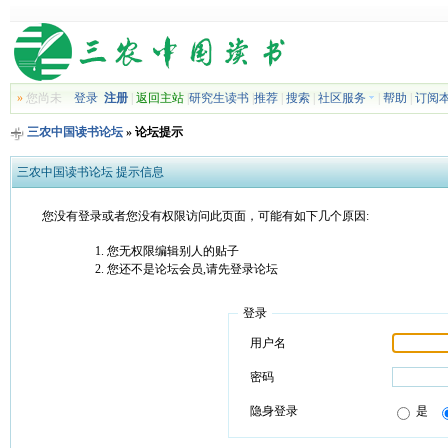
»
您尚未
登录
注册
|
返回主站
|
研究生读书
|
推荐
|
搜索
|
社区服务
|
帮助
|
订阅
三农中国读书论坛
» 论坛提示
三农中国读书论坛 提示信息
您没有登录或者您没有权限访问此页面，可能有如下几个原因:
您无权限编辑别人的贴子
您还不是论坛会员,请先登录论坛
登录
用户名
密码
隐身登录
是