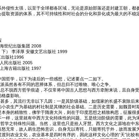
系外侵性太强，以至于全球都各区域，无论是原始部落还是封建王朝，都
心提取资源的体系，其不可持续性和对社会的分化和异化成为最大的不稳
嘏
海世纪出版集团 2008
） 李泽厚 安徽文艺出版社 1999
出版社1996
人民出版社 2005
上海古籍出版社 1997
中国哲学，以下为读后的一些感想，记述要点一二如下。
流派虽然各有不同的思辨体系，但总归不过唯物、唯心之争。
家总不脱西方哲学痕迹，不仅常将中国古人思想与西方牵附来说，且自身
柏格森影响。
派甚多，其流行无非以下几因：一是其阶级基础，如儒家的长盛不衰除后
的小农生产为基础的村社制是其继的社会基础。二是历史需要，如魏晋时
是本身的精致性，佛学于隋唐大兴，则在于印度思想之精致构思，征服很
不一样，这里就有中西方文化特殊性的问题。五是统治阶级的需要，此为
方哲学之特殊性问题。当然，这里也只是拾人牙慧。西方文化之源地在中
喜怒无常，故人易生恐怖意识，自身无以寄托，只能寄托于外，故而发展
过渡到农业文化，农业基本是四时有序的，因此这样文化心理的“天”比较