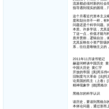
流派都必须对新的社会
指导遇到现实的困境，
这个月看近代资本主义
度和划分亦不一样，有
问题还是个科学问题。
本质。许多学说，尤其
了这一点，价值才能与
质并贯彻，逻辑自洽，
尤其反映在小资产阶级
系，往往是唯物主义的
2011年11月读书笔记
赫逊河畔谈中国历史 黄
中国大历史 黄仁宇
开放的帝国 [美]芮乐伟
旧制度与大革命 [法]托
论美国的民主（上卷）[
精神现象学 [德]黑格尔
黑格尔的科学认识
读历史，要读到黑格尔
本体论问题，通过形而