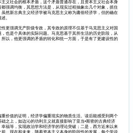
本主义社会的根本矛盾，这个矛盾普通存在，且资本主义社会本身
程都强调均衡，其思想方法是，从现实过程抽象出几个对象，抓住
。虽然新古典主义经济学被马克思主义称为庸俗经济学，但的确在
描述。
党性更强调无产阶级专政，其专政的原理不仅基于马克思主义对国
题，也是个具体的实际问题。马克思基于其所生活的历史阶段，从
，所以，他更强调的矛盾的转化和统一方面，于是有了更建设性的
偏重价值的证明，经济学偏重现实的物质生活。读后能感受到两个
础之上，如边沁的功利主义就直接影响了亚当•斯密的古典经济
、幸福等，实现政治学和经济学的理论突破；二是，西方近来以来
之前、现在和未来，随着资本主义本身的阶段性的发展，每个学说