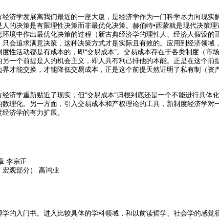
方经济学发展离我们最近的一座大厦，是经济学作为一门科学尽力向现实
是人的决策是有限理性决策而非最优化决策。赫伯特•西蒙就是现代决策理
息环境中作出最优化决策的过程（新古典经济学的理性人、经济人假设的
，只会追求满意决策，这种决策方式才是实际且有效的。应用到经济领域
制度性活动都是有成本的，即“交易成本”。交易成本存在于各类制度（市
的另一个前提是人的机会主义，即人具有利己排他的本能。正是在这个前提
边界才能交换，才能降低交易成本，正是这个前提天然证明了私有制（资
方经济学重新贴近了现实，但“交易成本”归根到底还是一个不能进行具体
的数理化。另一方面，引入交易成本和产权理论的工具，新制度经济学对
度经济学的有力扩展。
章 李宗正
宏观部分） 高鸿业
理学的入门书。进入比较具体的学科领域，和以前读哲学、社会学的感觉