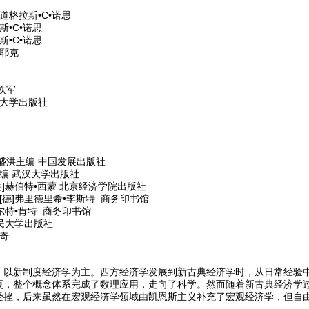
道格拉斯•C•诺思
•C•诺思
•C•诺思
耶克
铁军
范大学出版社
盛洪主编 中国发展出版社
编 武汉大学出版社
]赫伯特•西蒙 北京经济学院出版社
[德]弗里德里希•李斯特 商务印书馆
尔特•肯特 商务印书馆
民大学出版社
奇
，以新制度经济学为主。西方经济学发展到新古典经济学时，从日常经验
厦，整个概念体系完成了数理应用，走向了科学。然而随着新古典经济学
受挫，后来虽然在宏观经济学领域由凯恩斯主义补充了宏观经济学，但自