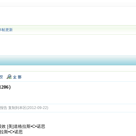
本帖更新
206）
 复制到本区(2012-09-22)
 [美]道格拉斯•C•诺思
斯•C•诺思