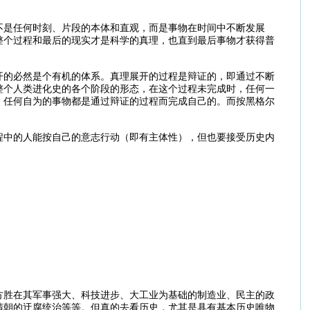
不是任何时刻、片段的本体和直观，而是事物在时间中不断发展
整个过程和最后的现实才是科学的真理，也直到最后事物才获得普
开的必然是个有机的体系。真理展开的过程是辩证的，即通过不断
整个人类进化史的各个阶段的形态，在这个过程未完成时，任何一
。任何自为的事物都是通过辩证的过程而完成自己的。而按黑格尔
。
程中的人能按自己的意志行动（即有主体性），但也要接受历史内
方胜在其军事强大、科技进步、大工业为基础的制造业、民主的政
清朝的迂腐统治等等。但真的去看历史，尤其是具有基本历史唯物