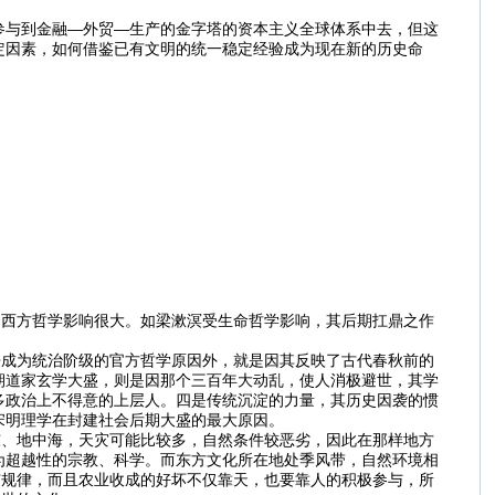
参与到金融—外贸—生产的金字塔的资本主义全球体系中去，但这
定因素，如何借鉴已有文明的统一稳定经验成为现在新的历史命
受西方哲学影响很大。如梁漱溟受生命哲学影响，其后期扛鼎之作
来成为统治阶级的官方哲学原因外，就是因其反映了古代春秋前的
期道家玄学大盛，则是因那个三百年大动乱，使人消极避世，其学
多政治上不得意的上层人。四是传统沉淀的力量，其历史因袭的惯
宋明理学在封建社会后期大盛的最大原因。
东、地中海，天灾可能比较多，自然条件较恶劣，因此在那样地方
为超越性的宗教、科学。而东方文化所在地处季风带，自然环境相
有规律，而且农业收成的好坏不仅靠天，也要靠人的积极参与，所