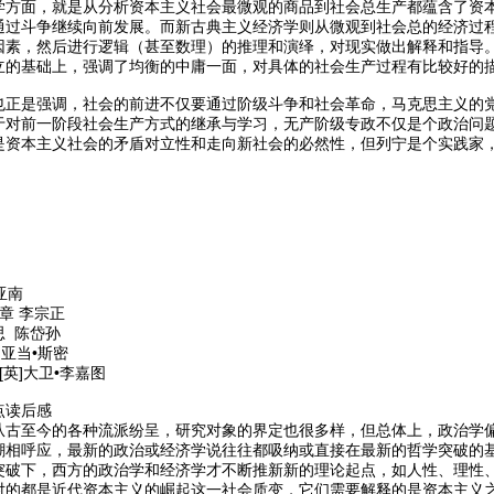
学方面，就是从分析资本主义社会最微观的商品到社会总生产都蕴含了资
通过斗争继续向前发展。而新古典主义经济学则从微观到社会总的经济过
因素，然后进行逻辑（甚至数理）的推理和演绎，对现实做出解释和指导
立的基础上，强调了均衡的中庸一面，对具体的社会生产过程有比较好的
也正是强调，社会的前进不仅要通过阶级斗争和社会革命，马克思主义的
于对前一阶段社会生产方式的继承与学习，无产阶级专政不仅是个政治问
是资本主义社会的矛盾对立性和走向新社会的必然性，但列宁是个实践家
亚南
章 李宗正
思 陈岱孙
亚当•斯密
英]大卫•李嘉图
点读后感
从古至今的各种流派纷呈，研究对象的界定也很多样，但总体上，政治学
潮相呼应，最新的政治或经济学说往往都吸纳或直接在最新的哲学突破的基
突破下，西方的政治学和经济学才不断推新新的理论起点，如人性、理性
对的都是近代资本主义的崛起这一社会质变，它们需要解释的是资本主义