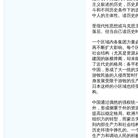
主义叙述的历史，历史
斗和不同历史条件下的
中人的主体性。读历史
受现代性思想或马克思
落后。但当自己读历史
一个区域内各集团力量
再不断扩大影响。每个
社会结构（尤其是资源
建国的纵横捭阖，却未
了近代史的格局：各平
中国，形成了大一统的
游牧民族的入侵而暂时
身发展受限于游牧的生
日本这样的小区域也经
构。
中国通过偶然的强权统
外，形成侧重于外的资
提高以稳定格局。欧洲
组织力的转型，而蒙古
到内部生产力和社会结
历史环境中挣扎的。一
生产力和调动人民的积