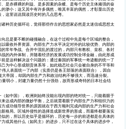
弈、是赤裸裸的利益、是多因素的杂糅、是每个历史主体顽强的奋
人的渺小；这又其中有许多偶然，唯其丰富的偶然，才彰显出历史
表，这里说说我读历史时的几点思考。
的诸种历史循环论，觉得那些作古的思想家必然是太迷信或思想太
方向总是要不断的碰撞融合，在这个过程中先是每个区域的整合，
统以吸收外界资源、内部生产力水平决定对外的比较优势、内部的
国的常年争战、合并中混乱的渡过的，内部只有教权、皇权、各封
养战的内外体制，并随着经济的发展成功控制全球金融，由此形成
年前是这样解决这个问题的：通过秦国的军事统一奇迹般的统一了
以己为中心形成朝贡体系等，如此稳态社会只会被自身的不平等和
个伟人表面统一了内部（实质仍是各王部落的表面联合），因自
庞大帝国，却因内部生产力和政治结构不够强大，而迅速分裂。
力量弱小，封建力量仍然十分强劲，故而形成奇特的日本社会结
一（如中国），欧洲则始终没能出现内部的绝对统一，只能着眼于
张来达成内部的微妙平衡，之后就需着眼于内部生产力和组织力的
西方成功领导世界的原因就在于西方顺利完成内部的生产力和社会
的新格局。区域外侵性的选择造成新世界的形成，而最终都要落实
类似的，所以历史似乎是循环的，历史每一步的前进都是在具体的
产力或其他什么（如民主）的进步，只不过在这个具体的进步中，