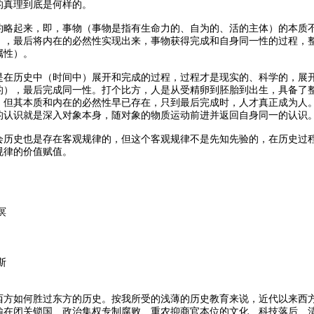
的真理到底是何样的。
约略起来，即，事物（事物是指有生命力的、自为的、活的主体）的本质
），最后将内在的必然性实现出来，事物获得完成和自身同一性的过程，
属性）。
是在历史中（时间中）展开和完成的过程，过程才是现实的、科学的，展
的），最后完成同一性。打个比方，人是从受精卵到胚胎到出生，具备了
，但其本质和内在的必然性早已存在，只到最后完成时，人才真正成为人
的认识就是深入对象本身，随对象的物质运动前进并返回自身同一的认识
会历史也是存在客观规律的，但这个客观规律不是先知先验的，在历史过
规律的价值赋值。
溟
斯
西方如何胜过东方的历史。按我所受的浅薄的历史教育来说，近代以来西
输在闭关锁国、政治集权专制腐败、重农抑商官本位的文化、科技落后、