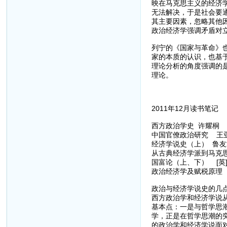
映在马克思主义的经济
无法解决，于是社会要
其主要因素，忽略其他
政治经济学强调矛盾对
列宁的《国家与革命》
家的本质的认识，也基
理论分析的角度强调的
理论。
2011年12月读书笔记
西方政治学史 许耀桐
中国官僚政治研究 王
经济学说史（上） 鲁友
从古典经济学派到马克
国富论（上、下） [英]
政治经济学及赋税原理 [
政治与经济学说史的几
西方政治学和经济学说
基本点：一是与哲学思
学，正是在哲学思潮的
的政治学和经济学说面