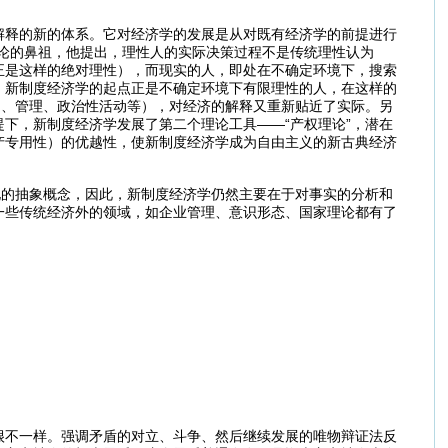
解释的新的体系。它对经济学的发展是从对既有经济学的前提进行
论的鼻祖，他提出，理性人的实际决策过程不是传统理性认为
正是这样的绝对理性），而现实的人，即处在不确定环境下，搜索
，新制度经济学的起点正是不确定环境下有限理性的人，在这样的
场、管理、政治性活动等），对经济的解释又重新贴近了实际。另
下，新制度经济学发展了第二个理论工具——“产权理论”，潜在
产专用性）的优越性，使新制度经济学成为自由主义的新古典经济
化的抽象概念，因此，新制度经济学仍然主要在于对事实的分析和
一些传统经济外的领域，如企业管理、意识形态、国家理论都有了
很不一样。强调矛盾的对立、斗争、然后继续发展的唯物辩证法反