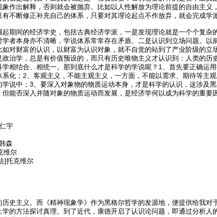
现象作出解释，否则就会被抛弃。比如以人性解放为理论前提的自由主义
只有不断修正补充自己的体系，只要对其理论起点不作放弃，就会完成学
崛起期间的经济学史，包括古典经济学派，一是发现理论就是一个个复杂
时学者本身亦不清晰，学说体系常常存在矛盾。二是认识到立场问题。以
比如对财富的认识，以财富为认识对象，就不自觉的站到了产业阶级的立
是政治学，总是有价值预设的，而只有历史唯物主义才认识到：人类的历
科学相结合、相统一。那到底什么才是科学的学说呢？1、首先要正确运
体系化；2、客观主义，不能主观主义，一方面，不能以需求、期待等主
的学说中；3、要深入对象物的物质运动本身，才是科学的认识，这涉及
，但能否深入并随对象的物质运动而发展，是经济学何以成为科学的重要
仁宇
•韩森
克维尔
法]托克维尔
的历史主义。而《精神现象学》作为黑格尔哲学的发源地，便提供给我对
上学的方法探讨真理。到了近代，康德开启了认识论问题，即通过分析人