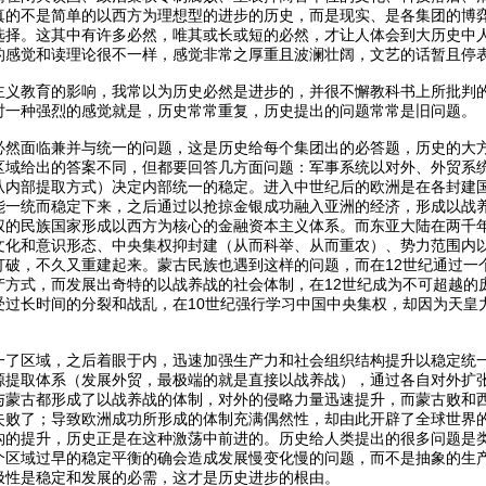
真的不是简单的以西方为理想型的进步的历史，而是现实、是各集团的博
选择。这其中有许多必然，唯其或长或短的必然，才让人体会到大历史中
的感觉和读理论很不一样，感觉非常之厚重且波澜壮阔，文艺的话暂且停
主义教育的影响，我常以为历史必然是进步的，并很不懈教科书上所批判
时一种强烈的感觉就是，历史常常重复，历史提出的问题常常是旧问题。
必然面临兼并与统一的问题，这是历史给每个集团出的必答题，历史的大
区域给出的答案不同，但都要回答几方面问题：军事系统以对外、外贸系
从内部提取方式）决定内部统一的稳定。进入中世纪后的欧洲是在各封建
能一统而稳定下来，之后通过以抢掠金银成功融入亚洲的经济，形成以战
权的民族国家形成以西方为核心的金融资本主义体系。而东亚大陆在两千
文化和意识形态、中央集权抑封建（从而科举、从而重农）、势力范围内
打破，不久又重建起来。蒙古民族也遇到这样的问题，而在12世纪通过一
产方式，而发展出奇特的以战养战的社会体制，在12世纪成为不可超越的
受过长时间的分裂和战乱，在10世纪强行学习中国中央集权，却因为天皇
一了区域，之后着眼于内，迅速加强生产力和社会组织结构提升以稳定统
源提取体系（发展外贸，最极端的就是直接以战养战），通过各自对外扩
与蒙古都形成了以战养战的体制，对外的侵略力量迅速提升，而蒙古败和
失败了；导致欧洲成功所形成的体制充满偶然性，却由此开辟了全球世界
构的提升，历史正是在这种激荡中前进的。历史给人类提出的很多问题是
个区域过早的稳定平衡的确会造成发展慢变化慢的问题，而不是抽象的生
极性是稳定和发展的必需，这才是历史进步的根由。