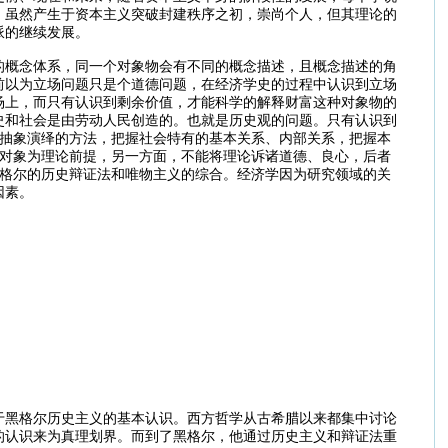
，虽然产生于资本主义突破封建秩序之初，崇尚个人，但其理论的
派的继续发展。
的概念体系，同一个对象物会有不同的概念描述，且概念描述的角
前以为立场问题只是个道德问题，在经济学史的过程中认识到立场
场上，而只有认识到剩余价值，才能科学的解释财富这种对象物的
史和社会是由劳动人民创造的。也就是历史观的问题。只有认识到
用抽象演绎的方法，把握社会特有的基本关系、内部关系，把握本
观对象为理论前提，另一方面，不能将理论诉诸道德、良心，后者
黑格尔的历史辩证法和唯物主义的综合。经济学因为研究领域的关
因素。
于黑格尔历史主义的基本认识。西方哲学从古希腊以来都集中讨论
的认识来为真理划界。而到了黑格尔，他通过历史主义和辩证法重