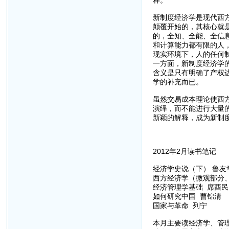
新制度经济学是现代西
颠覆开始的，其核心就
的，全知、全能、全信
和计算能力都有限的人
现实环境下，人的任何
一方面，新制度经济学
含义是只有明确了产权
学的补充而已。
虽然交易成本理论使西
演绎，而不能进行大量
新颖的解释，成为新制
2012年2月读书笔记
经济学史说（下） 鲁友
西方经济学（微观部分、
经济管理学基础 席酉民
如何研究中国 曹锦清
国家与革命 列宁
本月主要读经济学、管