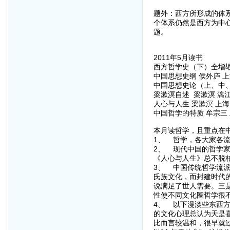
题外：西方所形成的体
个体系仍然是西方为中
题。
2011年5月读书
西方哲学史（下）全增
中国思想史纲 侯外庐 上
中国思想史论（上、中、下
梁漱溟自述 梁漱溟 漓江
人心与人生 梁漱溟 上海
中国哲学的特质 牟宗三 
本月读哲学，且重点在
1、 哲学，各大家各
2、 现代中国的哲学
《人心与人生》总不脱
3、 中国传统哲学流
氏族文化，而封建时代
说满足了世人需要。三
性使不同文化圈哲学很
4、 以下漫淡些东西
的文化心理总认为天是
比而言较温和，很早就