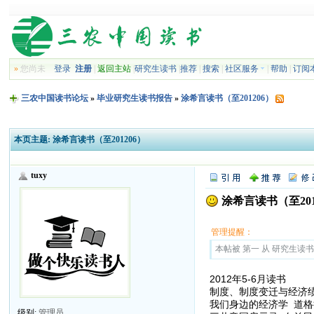
»
您尚未
登录
注册
|
返回主站
|
研究生读书
|
推荐
|
搜索
|
社区服务
|
帮助
|
订阅
三农中国读书论坛
»
毕业研究生读书报告
»
涂希言读书（至201206）
本页主题:
涂希言读书（至201206）
tuxy
涂希言读书（至201
管理提醒：
本帖被 第一 从 研究生读书报告
2012年5-6月读书
制度、制度变迁与经济绩效
我们身边的经济学 道格拉
级别:
管理员