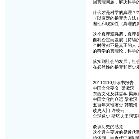
回真理问题，解决科学
什么才是科学的真理？
（以否定的扬弃为方法
遍性和现实性（真理的
这个真理观强调，真理
自我否定而发展（持续
个时候都不是真正的人
的科学的真理论，科学
落实到社会的发展，社
在必然性的扬弃和历史
2011年10月读书报告
中国文化要义 梁漱溟
东西文化及其哲学 梁漱
中国文化的命运 梁漱溟
五百年来谁著史 韩毓海
读史入门 许凌云
全球通史 斯塔夫里阿诺
谈谈历史的感觉
这个月主要读的是近代
治体制，而近代中国则