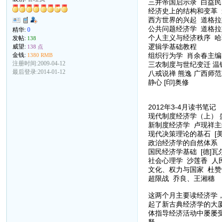
三井帝国启示录 白益民
经济史上的结构和变革 
西方世界的兴起 道格拉斯
公共问题经济学 道格拉斯
精华:
0
个人主义与经济秩序 哈
发帖:
138
逻辑学基础教程
威望:
138 点
组织行为学 肖余春主编
金钱:
1380 RMB
注册时间:2009-04-12
三农制度与世纪变迁 温
最后登录:2014-01-12
八戒说禅 熊逸 广西师
静心 [印]奥修
2012年3-4月读书笔记
现代制度经济学（上） 
新制度经济学 卢现祥主
现代决策理论的基石 [美
政治经济学的自然体系 
国民经济学基础 [德]瓦
社会心理学 沙莲香 人
文化、权力与国家 杜赞
超限战 乔良、王湘穗
这两个月主要读经济学
起了新古典经济学的大
体指导经济活动中屡屡
释。