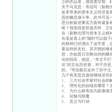
少的作品里，感觉黄宗智、
关于马克思：韦伯写《新教
改革带来的资本主义经济发
思的幽灵做斗争。此书可见
思分析叙述事实方面有诸多
呢？我觉得是价值关怀、立
在《新教伦理与资本主义精
在圣徒肩上的“随时可以脱
的精神已经溜出了这牢笼，
要这样的支柱。其开朗的继
想，亦如昔日宗教信仰的幽
论的回应，他说，“本文不打
论”的文化历史观，对于历
的。”韦伯最后走向了折中主
几个有意思且值得继续深究
1、
三大社会学家对社会的
2、
理性化的始端在哪里？
3、
为什么称韦伯为新康德
4、
祛魅与除魔
5、
意义与行动