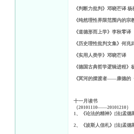
《判断力批判》邓晓芒译 杨
《纯然理性界限范围内的宗
《道德形而上学》李秋零译
《历史理性批判文集》何兆
《实用人类学》邓晓芒译
《德国古典哲学逻辑进程》
《冥河的摆渡者——康德的
十一月读书
（20101110——20101210）
1
、《论法的精神》[法]孟德斯
2
、《波斯人信札》[法]孟德斯