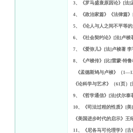
3
、《罗马盛衰原因论》[法]孟
4
、《政治家篇》《法律篇》[
5
、《论人与人之间不平等的起
6
、《社会契约论》[法]卢梭著
7
、《爱弥儿》[法]卢梭著 李平
8
、《卢梭传》[比]雷蒙·特鲁松
《孟德斯鸠与卢梭》（1—12
《论科学与艺术》（61页）[法
9
、《哲学通信》[法]伏尔泰著
10
、《司法过程的性质》[美]
《美国进步时代的启示》王绍
11
、《尼各马可伦理学》[古希