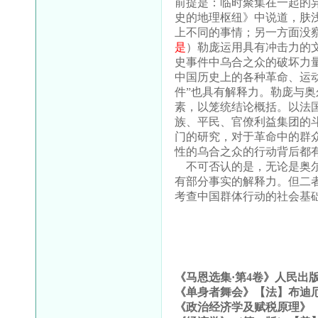
前提是：临时聚集在一起的
史的地理枢纽》中说道，肤
上不同的事情；另一方面没
是
）勒庞运用具有冲击力的
史事件中乌合之众的破坏力
中国历史上的各种革命、运动
件”也具有解释力。勒庞与
素，以笼统结论概括。以法
族、平民、官僚利益集团的
门的研究，对于革命中的群
性的乌合之众的行动背后都
不可否认的是，无论是奥尔
有部分事实的解释力。但二
考查中国群体行动的社会基
《马恩选集·第
4
卷》人民出
《单身者舞会》【法】布迪
《政治经济学及赋税原理》【