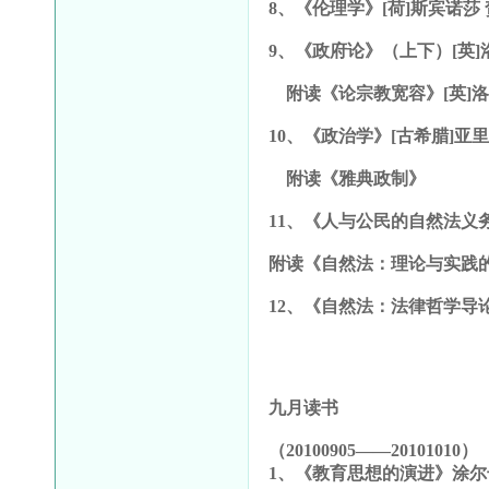
8
、《伦理学》[荷]斯宾诺莎 贺
9
、《政府论》（上下）[英]洛
附读《论宗教宽容》[英]
10
、《政治学》[古希腊]亚里
附读《雅典政制》
11
、《人与公民的自然法义务》
附读《自然法：理论与实践的
12
、《自然法：法律哲学导论》
九月读书
（20100905——20101010）
1
、《教育思想的演进》涂尔干