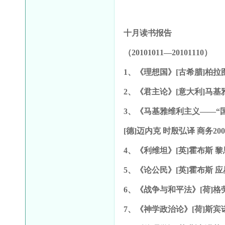
十月读书报告
（20101011—20101110
）
1、《理想国》[古希腊]柏拉图
2
、《君主论》[意大利]马基雅
3
、《马基雅维利主义——“
[
德]迈内克 时殷弘译 商务200
4
、《利维坦》[英]霍布斯 黎思
5
、《论公民》[英]霍布斯 
6
、《战争与和平法》[荷]格
7
、《神学政治论》[荷]斯宾诺