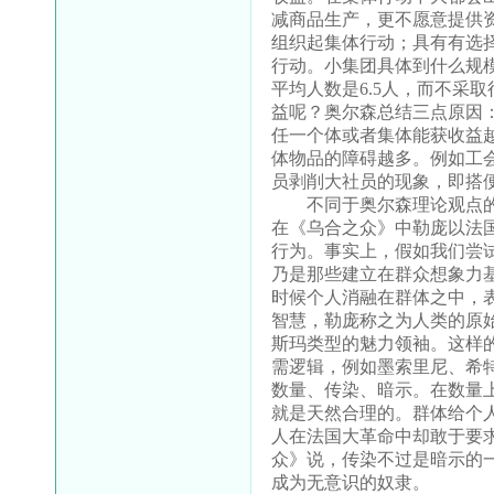
减商品生产，更不愿意提供
组织起集体行动；具有有选
行动。小集团具体到什么规
平均人数是
6.5
人，而不采取
益呢？奥尔森总结三点原因
任一个体或者集体能获收益
体物品的障碍越多。例如工
员剥削大社员的现象，即搭
不同于奥尔森理论观点
在《乌合之众》中勒庞以法
行为。事实上，假如我们尝
乃是那些建立在群众想象力
时候个人消融在群体之中，
智慧，勒庞称之为人类的原
斯玛类型的魅力领袖。这样
需逻辑，例如墨索里尼、希
数量、传染、暗示。在数量
就是天然合理的。群体给个
人在法国大革命中却敢于要
众》说，传染不过是暗示的
成为无意识的奴隶。