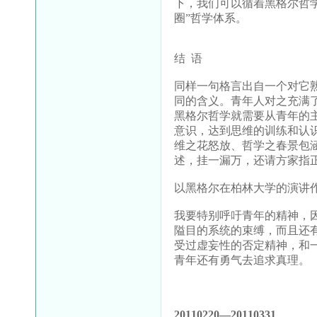
下，我们可以循着黑格尔哲
圈”哲学体系。
结
语
同样一句格言出自一个对它
同的含义。青年人对之充满
黑格尔哲学就需要从青年的
意识，达到思维的训练和认
维之花怒放、哲学之春景包
述，挂一漏万，还请方家指
以黑格尔在柏林大学的演讲
我要特别呼吁青年的精神，
隘目的系统的束缚，而且还
受过虚妄性的否定精神，和
青年还有勇气去追求真理。
20110220—20110331