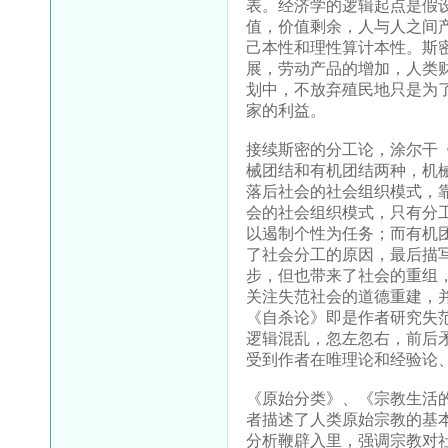
表。经济学的逻辑起点是假
值，价值剩余，人与人之间
己本性和理性算计本性。斯
展，劳动产品的增加，人类
划中，不放弃殖民地只是为
家的利益。
接续斯密的分工论，涂尔干
械团结和有机团结两种，机
落后社会的社会组织模式，
会的社会组织模式，只有分
以遏制个性为任务；而有机
了社会分工的原因，最后描
步，但也带来了社会的重组
关注失范社会的道德重建，
《自杀论》即是作者研究失
逻辑混乱，忽左忽右，前后
受到作者在唯理论和经验论
《原始分类》、《宗教生活
者描述了人类原始宗教的基
分析鞭辟入里，强调宗教对