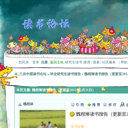
»
您尚未
登录
注册
|
返回主站
|
研究生读书
|
推荐
|
搜索
|
社区服务
|
帮助
三农中国读书论坛
»
毕业研究生读书报告
»
魏程琳读书报告（更新至2012
本页主题:
魏程琳读书报告（更新至2012年5月31日）
魏程林
魏程琳读书报告（更新至20
管理提醒：