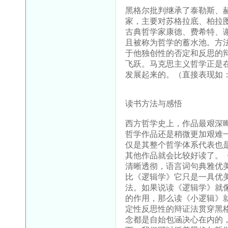
黑格尔批判继承了泰勒斯、
家，主要对苏格拉底、柏拉
古典哲学家康德、费希特、
且被称为哲学的蓄水池。方
于他独创性的否定和反思的
飞跃。马克思主义哲学正是
发展起来的。（直接表现如
读书方法与感悟
西方哲学史上，作品最艰深
哲学作品还是稍微更加艰难
仅是其整个哲学体系代表也
其他作品就会比较好读了。
清晰透彻，语言词句典雅优
比《逻辑学》它只是一具优
法。如果说读《逻辑学》就
的作用，那么读《小逻辑》
定性反思性的辩证法贯穿黑
念都是自始包涵决心在内的