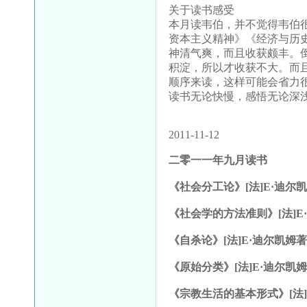
关于读书感受
本月读韦伯，并不觉得韦伯
资本主义精神》《经济与历
神清气爽，而且收获颇丰。
积淀，所以才收获不大。而
顺序来读，这样可能会省力
读书无论快慢，感悟无论深
2011-11-12
二零一一年九月读书
《社会分工论》
[
法
]E
·迪尔
《社会学的方法准则》
[
法
]E
《自杀论》
[
法
]E
·迪尔凯姆
《原始分类》
[
法
]E
·迪尔凯
《宗教生活的基本形式》
[
法