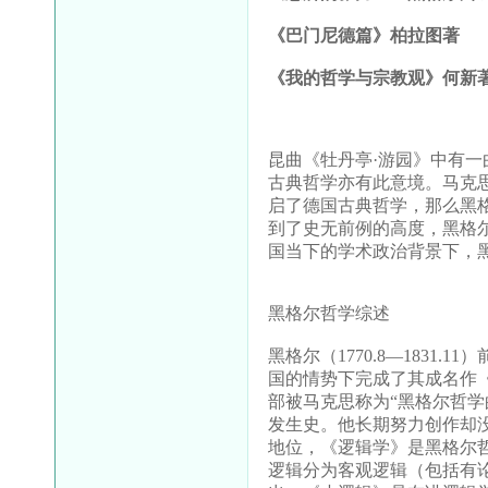
《巴门尼德篇》柏拉图著
《我的哲学与宗教观》何新
昆曲《牡丹亭·游园》中有
古典哲学亦有此意境。马克
启了德国古典哲学，那么黑
到了史无前例的高度，黑格
国当下的学术政治背景下，
黑格尔哲学综述
黑格尔（
1770.8
—
1831.11
）
国的情势下完成了其成名作
部被马克思称为“黑格尔哲
发生史。他长期努力创作却
地位，《逻辑学》是黑格尔
逻辑分为客观逻辑（包括有