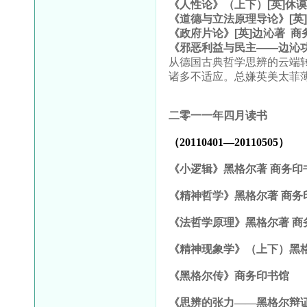
《人性论》（上下）[英]休谟
《道德与立法原理导论》[英]
《政府片论》[英]边沁著 商
《邪恶利益与民主——边沁功
从德国古典哲学思辨的云端
诸多不适应。总嫌英美太菲
二零一一年四月读书
（20110401—20110505）
《小逻辑》黑格尔著
商务印
《精神哲学》黑格尔著
商务
《法哲学原理》黑格尔著
商
《精神现象学》（上下）黑
《黑格尔传》商务印书馆
《思辨的张力——黑格尔辩