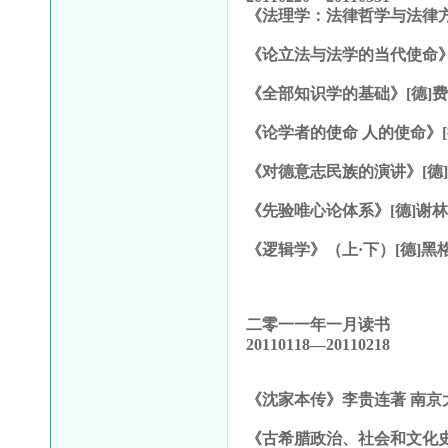
《法理学：法律哲学与法律
《论立法与法学的当代使命
《全部知识学的基础》
[
德
]
《论学者的使命
人的使命》
[
《对德意志民族的演讲》
[
德
《先验唯心论体系》
[
德
]
谢
《逻辑学》（上·下）
[
德
]
黑
二零一一年一月读书
20110118
—20110218
《沈家本传》李贵连著 南京
《古希腊政治、社会和文化史