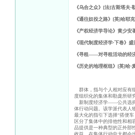
《乌合之众》
[
法
]
古斯塔夫·
《通往奴役之路》
[
英
]
哈耶
《产权经济学导论》黄少安
《现代制度经济学·下卷》盛
《寻租——对寻租活动的经
《历史的地理枢纽》
[
英
]
哈·
群体，指与个人相对应有组
度组织化的集体和勒庞所研
新制度经济学——公共选择
体行动问题。该学派代表人
最大化的指引下选择“搭便车
区分了集体中的排他性和相
品提供是一种典型的正外部
收益。在集体行动中大都会