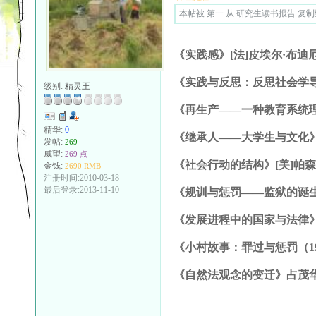
本帖被 第一 从 研究生读书报告 复制到本
《实践感》[法]皮埃尔·布迪
《实践与反思：反思社会学导
级别:
精灵王
《再生产——一种教育系统理
精华:
0
《继承人——大学生与文化》
发帖:
269
威望:
269 点
《社会行动的结构》[美]帕
金钱:
2690 RMB
注册时间:2010-03-18
最后登录:2013-11-10
《规训与惩罚——监狱的诞生
《发展进程中的国家与法律》
《小村故事：罪过与惩罚（19
《自然法观念的变迁》占茂