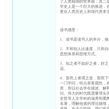
了人类颠倒的世界观；其二
学史上是一个巨大的推进，
更在人类历史上和现代资本
读书感受：
1
、读书是读书人的本分，做
2
、不和别人比速度，只和自
思想体系和思维方式。
3
、知之者不如好之者，好之
远。
4
、形而上者谓之道，形而下
一门学问，特点有客观性，
质，所以社会学在描述、解
问。伟大的时代既需要埋头
史哲等人文学科的滋养和熏
名著，理解他者的理论脉络
道路。在这个阶段，我们也