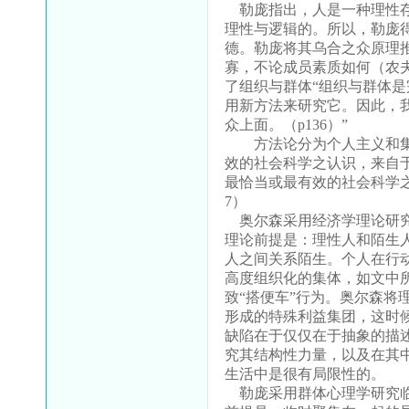
勒庞指出，人是一种理性存
理性与逻辑的。所以，勒庞
德。勒庞将其乌合之众原理
寡，不论成员素质如何（农
了组织与群体“组织与群体
用新方法来研究它。因此，
众上面。（
p136
）”
方法论分为个人主义和
效的社会科学之认识，来自
最恰当或最有效的社会科学
7
）
奥尔森采用经济学理论研究
理论前提是：理性人和陌生
人之间关系陌生。个人在行
高度组织化的集体，如文中
致“搭便车”行为。奥尔森
形成的特殊利益集团，这时
缺陷在于仅仅在于抽象的描
究其结构性力量，以及在其
生活中是很有局限性的。
勒庞采用群体心理学研究临