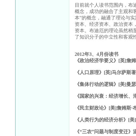
目前就个人读书范围内，布迪
概念，成功的融合了主观和
本”的概念，融通了理论与
资本、经济资本、政治资本
资本。布迪厄的理论虽然稍
了知识分子的中立性和客观
2012
年
3
、
4
月份读书
《政治经济学要义》
[
英
]
詹姆
《人口原理》
[
英
]
马尔萨斯
《集体行动的逻辑》
[
美
]
曼瑟
《国家的兴衰：经济增长、
《民主财政论》
[
美
]
詹姆斯·
《人类行为的经济分析》
[
美
《“三农”问题与制度变迁》