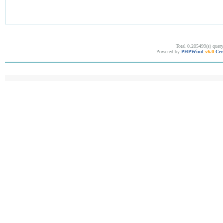
Total 0.205499(s) quer
Powered by
PHPWind
v6.0
Cer