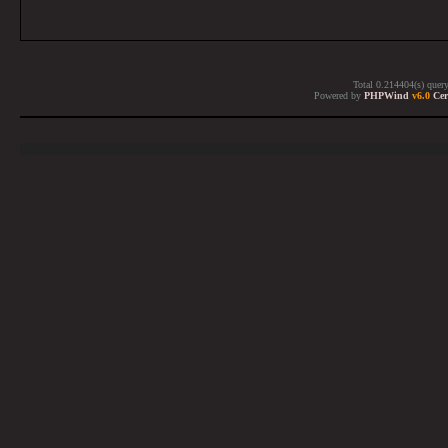
Total 0.214404(s) quer
Powered by
PHPWind
v6.0
Cer