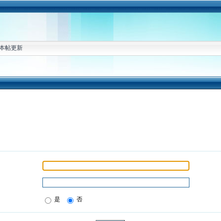
本帖更新
是
否