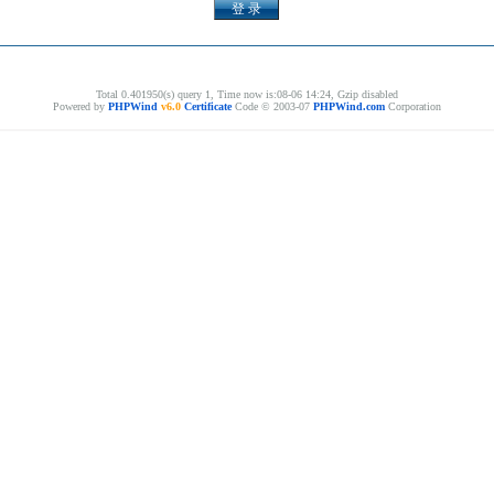
Total 0.401950(s) query 1, Time now is:08-06 14:24, Gzip disabled
Powered by
PHPWind
v6.0
Certificate
Code © 2003-07
PHPWind.com
Corporation