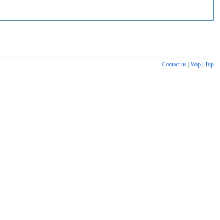
Contact us
|
Wap
|
Top