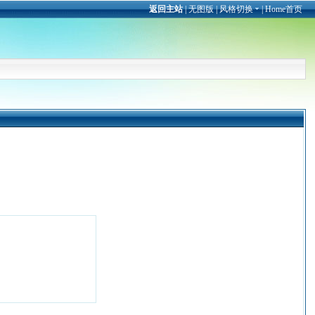
返回主站
|
无图版
|
风格切换
|
Home首页