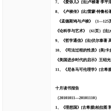
7
、《爱弥儿》[法]卢梭著 李平沤译
8
、《卢梭传》[比]雷蒙·特鲁松著
《孟德斯鸠与卢梭》（1—125
《论科学与艺术》（61页）[法]卢
9
、《哲学通信》[法]伏尔泰著 高
10
、《司法过程的性质》[美]卡多
《美国进步时代的启示》王绍光中
11
、《尼各马可伦理学》[古希腊]
十月读书报告
（20101011—20101110
）
1、《理想国》[古希腊]柏拉图 郭