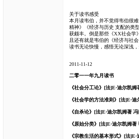
关于读书感受
本月读韦伯，并不觉得韦伯很难
精神》《经济与历史
支配的类
获颇丰。倒是那些《
XX
社会学
且还有就是韦伯的《经济与社会
读书无论快慢，感悟无论深浅，
2011-11-12
二零一一年九月读书
《社会分工论》
[
法
]E
·迪尔凯姆
《社会学的方法准则》
[
法
]E
·迪
《自杀论》
[
法
]E
·迪尔凯姆著
冯
《原始分类》
[
法
]E
·迪尔凯姆著
《宗教生活的基本形式》
[
法
]E