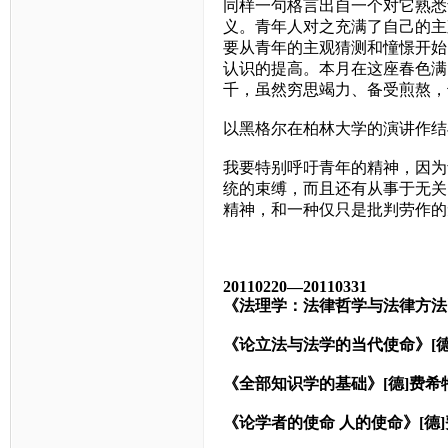
同样一句格言出自一个对它熟悉
义。青年人对之充满了自己的主
要从青年的主观猜测和憧憬开始
认识的提高。本月在这座春色满
千，虽然穷思竭力、备受煎熬，
以黑格尔在柏林大学的演讲作结
我要特别呼吁青年的精神，因为
统的束缚，而且还有从事于无关
精神，和一种仅只是批判劳作的
20110220—20110331
《法理学：法律哲学与法律方法
《论立法与法学的当代使命》
[
《全部知识学的基础》
[
德
]
费希
《论学者的使命
人的使命》
[
德
]