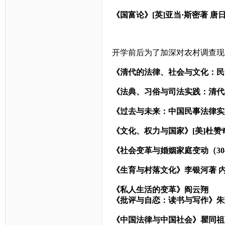
《国富论》
[
英
]
亚当·斯密著
唐
开学前后为了加深对农村调查现
《清代的法律、社会与文化：民
《法典、习俗与司法实践：清代
《过去与未来：中国民事法律实
《文化、权力与国家》
[
美
]
杜赞
《社会变革与婚姻家庭变动（
30
《生育与村落文化》李银河著
《私人生活的变革》阎云翔
《批评与自恋：读书与写作》朱
《中国法律与中国社会》瞿同祖著