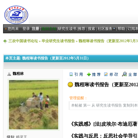
»
您尚未
登录
注册
|
返回主站
|
研究生读书
|
推荐
|
搜索
|
社区服务
|
帮助
|
订阅
三农中国读书论坛
»
毕业研究生读书报告
»
魏程琳读书报告（更新至2012年5月3
本页主题:
魏程琳读书报告（更新至2012年5月31日）
魏程林
魏程琳读书报告（更新至2012
管理提醒：
本帖被 第一 从 研究生读书报告 复制到本区(2
《实践感》[法]皮埃尔·布迪厄著
《实践与反思：反思社会学导引》
级别:
精灵王