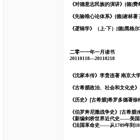
《对德意志民族的演讲》
[
德
]
费
《先验唯心论体系》
[
德
]
谢林著
《逻辑学》（上·下）
[
德
]
黑格尔
二零一一年一月读书
20110118
—20110218
《沈家本传》李贵连著 南京大
《古希腊政治、社会和文化史》
《历史》[古希腊]希罗多德著徐
《伯罗奔尼撒战争史》[古希腊]
《新编剑桥世界近代史——美国
《法国革命史——从1789年到18