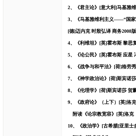
2
、《君主论》[意大利]马基雅维利
3
、《马基雅维利主义——“国家
[
德]迈内克 时殷弘译 商务2008
4
、《利维坦》[英]霍布斯 黎思复
5
、《论公民》[英]霍布斯 应星
6
、《战争与和平法》[荷]格劳秀
7
、《神学政治论》[荷]斯宾诺莎 
8
、《伦理学》[荷]斯宾诺莎 贺麟
9
、《政府论》（上下）[英]洛克 
附读《论宗教宽容》[英]洛克
10
、《政治学》[古希腊]亚里士多