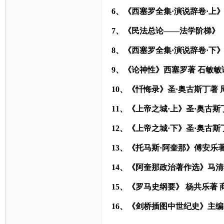
6
、《西塞罗全集·演说辞卷·上》
7
、《民法总论——法学阶梯》 【
8
、《西塞罗全集·演说辞卷·下》
9
、《论神性》西塞罗著 石敏敏译
10
、《忏悔录》圣·奥古斯丁著 周
11
、《上帝之城·上》圣·奥古斯
12
、《上帝之城·下》圣·奥古斯
13
、《托马斯·阿奎那》傅安乐
14
、《阿奎那政治著作选》马清槐
15
、《罗马史纲要》 杨共乐著 商
16
、《剑桥插图中世纪史》主编