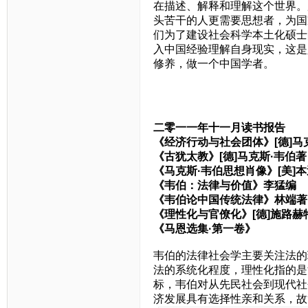
在描述、解释和理解这个世界。
头苦干的人更需要思想者，为国
们为了建设社会科学本土化硕士
入中国经验理解自身现实，这是
修养，做一个中国学者。
二零一一年十一月读书报告
《经济行动与社会团体》[德]马
《古犹太教》[德]马克斯·韦伯
《马克斯·韦伯思想肖像》[美]
《韦伯：法律与价值》李猛编
《韦伯论中国传统法律》林端著
《理性化与官僚化》[德]施路赫
《马恩选集·第一卷》
韦伯的法律社会学主要关注法的
法的系统化程度，理性化指的是
标，韦伯对从先民社会到现代社
济发展具有选择性亲和关系，故