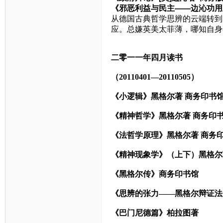
《邪恶利益与民主——边沁功用
从德国古典哲学思辨的云端转到
应。总嫌英美太菲薄，哪知自身
二零一一年四月读书
（20110401—20110505）
《小逻辑》黑格尔著
商务印书
《精神哲学》黑格尔著
商务印
《法哲学原理》黑格尔著
商务
《精神现象学》（上下）黑格尔
《黑格尔传》商务印书馆
《思辨的张力——黑格尔辩证法
《巴门尼德篇》柏拉图著