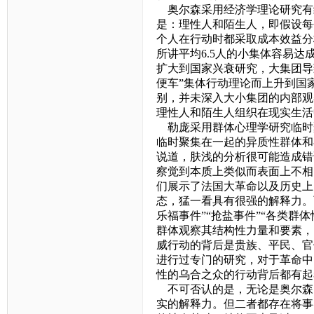
奥尔森采用经济学理论研究有
是：理性人和陌生人，即假设每
个人在行动时都采取成本效益分
所讲平均
6.5
人的小集体容易达成
扩大到国家兴衰研究，大集团导
便车”集体行动理论而上升到国
别，并未深入大小集团的内部观
理性人和陌生人组织在现实生活
勒庞采用群体心理学研究临时
临时聚集在一起的异质性群体和
说道，肤浅的分析很可能造成错
察觉到本质上类似而表面上不相
们展示了法国大革命以及历史上
态，猛一看具有很强的解释力。
乐福事件”“抢盐事件”“各类
群体观察其结构性力量和要素，
威行动的背后是贵族、平民、官
进行过专门的研究，对于革命中
性的乌合之众的行动背后都有起
不可否认的是，无论是奥尔森的
实的解释力。但二者都存在将事