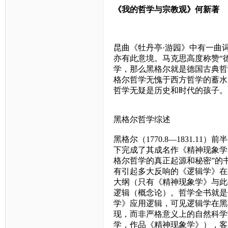
《我的哲学与宗教观》何新著
昆曲《牡丹亭·游园》中有一曲
亦有此意境。马克思高度称赞“
学，那么黑格尔就是德国古典哲
格尔哲学无愧于西方哲学的蓄水
哲学无疑是历史和时代的孩子。
黑格尔哲学综述
黑格尔（
1770.8
—
1831.11
）前半
下完成了其成名作《精神现象学
格尔哲学的真正起源和秘密”的
有引起多大反响的《逻辑学》在
大纲（只有《精神现象学》与此
逻辑（概念论）。哲学全书就是
学》应用逻辑，可见逻辑学在黑
现，而非严格意义上的自然科学
学，作品《精神现象学》），客