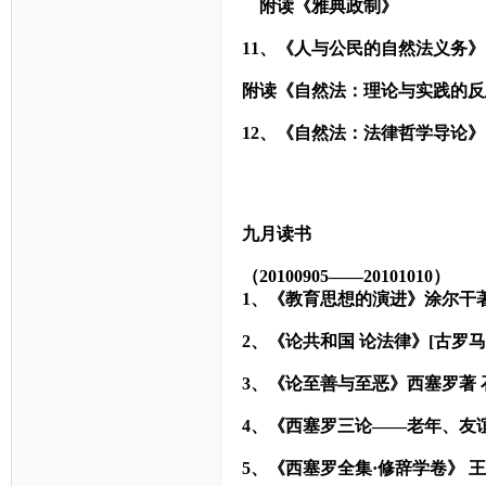
附读《雅典政制》
11
、《人与公民的自然法义务》[德
附读《自然法：理论与实践的反思
12
、《自然法：法律哲学导论》[意
九月读书
（20100905——20101010）
1
、《教育思想的演进》涂尔干著
2
、《论共和国 论法律》[古罗马
3
、《论至善与至恶》西塞罗著 
4
、《西塞罗三论——老年、友
5
、《西塞罗全集·修辞学卷》 