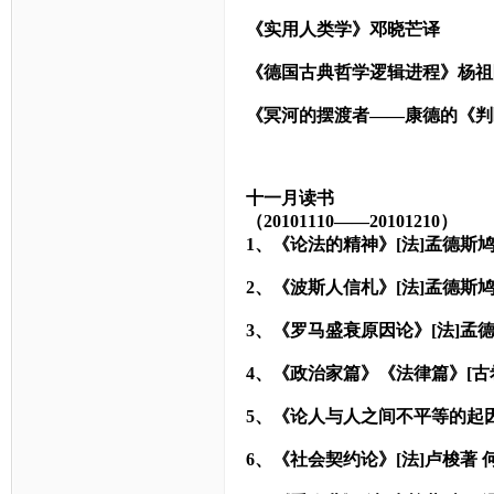
《实用人类学》邓晓芒译
《德国古典哲学逻辑进程》杨祖
《冥河的摆渡者——康德的《
十一月读书
（20101110——20101210）
1
、《论法的精神》[法]孟德斯鸠著
2
、《波斯人信札》[法]孟德斯鸠著
3
、《罗马盛衰原因论》[法]孟德斯
4
、《政治家篇》《法律篇》[古
5
、《论人与人之间不平等的起因与
6
、《社会契约论》[法]卢梭著 何