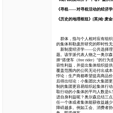
《寻租——对寻租活动的经济学
《历史的地理枢纽》
[
英
]
哈·麦
群体，指与个人相对应有组织
的集体和勒庞所研究的即时性无
新制度经济学——公共选择理
题。该学派代表人物之一奥尔森
择“搭便车（
free rider
）”的行为
容性利益，并提出集体组织提供
覆盖范围内的公民无论付出成本
悖论：生产商都希望提高商品价
后得出结论：小集团比大集团更
制的集团更容易组织起集体行动
取行动的小集体的平均人数是
6.
进自身利益呢？奥尔森总结三点
任一个体或者集体能获收益越少
障碍越多。例如工会、消费者协
象，即搭便车。