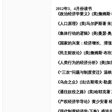
2012
年
3
、
4
月份读书
《政治经济学要义》
[
英
]
詹姆斯
《人口原理》
[
英
]
马尔萨斯著
朱
《集体行动的逻辑》
[
美
]
曼瑟·
《国家的兴衰：经济增长、滞涨
《民主财政论》
[
美
]
詹姆斯·布
《人类行为的经济分析》
[
美
]
加
《“三农”问题与制度变迁》温
《乌合之众》
[
法
]
古斯塔夫·勒庞
《通往奴役之路》
[
英
]
哈耶克著
《产权经济学导论》黄少安著
《现代制度经济学·下卷》盛洪