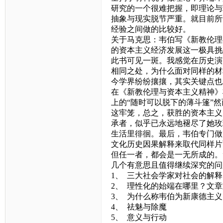
研究的一个很难把握，即理论与
抽象与现实脱节严重。就目前所
经验之间做的比较好。
关于马克思：韦伯写《新教伦理
的资本主义经济发展这一极具挑
此书可见一斑。我感觉在历史演
相同之处，为什么面对同样的材
今学界纷纷攘攘，其实关键点也
在《新教伦理与资本主义精神》
上的“随时可以脱下的薄斗篷”
这牢笼，总之，获胜的资本主义
承者，似乎已永远地褪尽了她玫
生活里徘徊。最后，韦伯专门做
文化历史因果解释来取代同样片
但任一者，都会是一无所成的。
几个有意思且值得继续深究的问
1、
三大社会学家对社会的解释
2、
理性化的始端在哪里？文章
3、
为什么称韦伯为新康德主义
4、
祛魅与除魔
5、
意义与行动