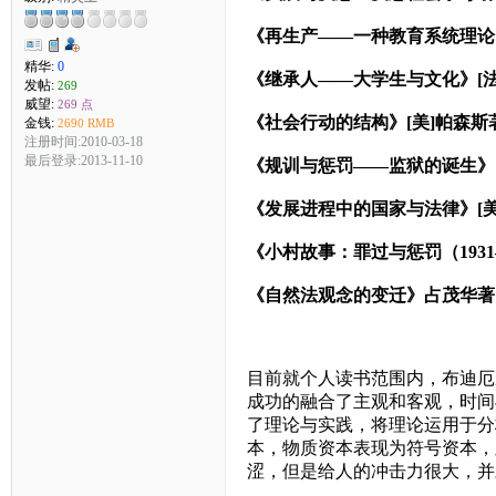
《再生产——一种教育系统理论的
精华:
0
《继承人——大学生与文化》[法
发帖:
269
威望:
269 点
《社会行动的结构》[美]帕森斯
金钱:
2690 RMB
注册时间:2010-03-18
最后登录:2013-11-10
《规训与惩罚——监狱的诞生》[
《发展进程中的国家与法律》[美
《小村故事：罪过与惩罚（1931
《自然法观念的变迁》占茂华著
目前就个人读书范围内，布迪厄
成功的融合了主观和客观，时间
了理论与实践，将理论运用于分
本，物质资本表现为符号资本，
涩，但是给人的冲击力很大，并