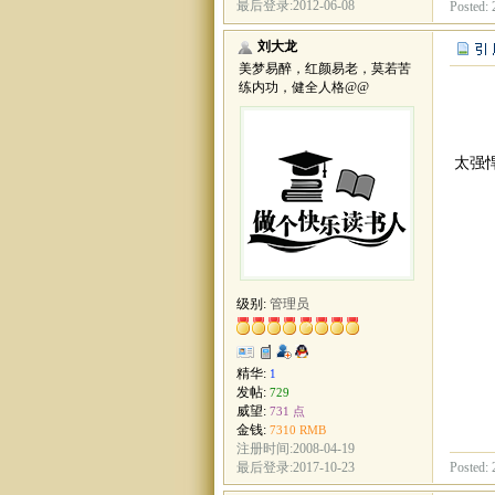
最后登录:2012-06-08
Posted: 
刘大龙
美梦易醉，红颜易老，莫若苦
练内功，健全人格@@
太强
级别:
管理员
精华:
1
发帖:
729
威望:
731 点
金钱:
7310 RMB
注册时间:2008-04-19
Posted: 
最后登录:2017-10-23