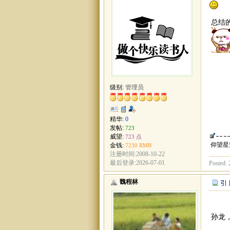
总结
级别:
管理员
精华:
0
发帖:
723
威望:
723 点
仰望星
金钱:
7230 RMB
注册时间:2008-10-22
最后登录:2026-07-01
Posted: 
魏程林
孙龙