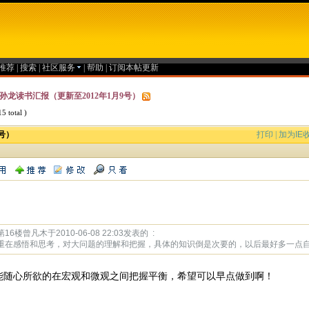
推荐
|
搜索
|
社区服务
|
帮助
|
订阅本帖更新
孙龙读书汇报（更新至2012年1月9号）
5 total )
号）
打印
|
加为IE
16楼曾凡木于2010-06-08 22:03发表的 :
重在感悟和思考，对大问题的理解和把握，具体的知识倒是次要的，以后最好多一点
能随心所欲的在宏观和微观之间把握平衡，希望可以早点做到啊！