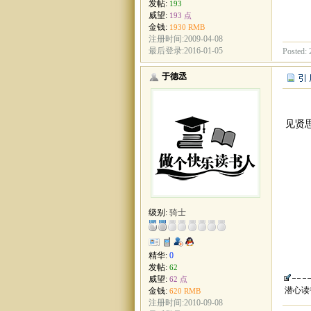
发帖:
193
威望:
193 点
金钱:
1930 RMB
注册时间:2009-04-08
最后登录:2016-01-05
Posted: 
于德丞
见贤
级别:
骑士
精华:
0
发帖:
62
威望:
62 点
潜心读
金钱:
620 RMB
注册时间:2010-09-08