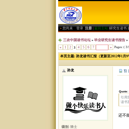
»
您尚未
登录
注册
|
返回主站
|
研究生读书
|
三农中国读书论坛
»
毕业研究生读书报告
»
Pages: ( 3/1
«
1
2
4
5
6
7
»
3
本页主题:
孙龙读书汇报（更新至2012年1月9
孙龙
Quote:
引用第
读书
还不
级别:
骑士