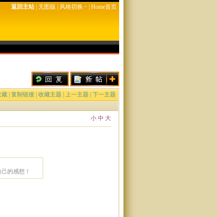
返回主站
|
无图版
|
风格切换
|
Home首页
收藏
|
复制链接
|
收藏主题
|
上一主题
|
下一主题
小
中
大
自己的感想！