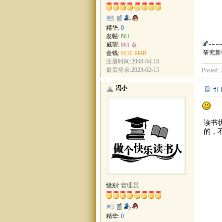
精华:
0
发帖:
861
威望:
861 点
研究新
金钱:
8610 RMB
注册时间:2008-04-18
最后登录:2023-02-15
Posted: 
冯小
读书
的，
级别:
管理员
精华:
0