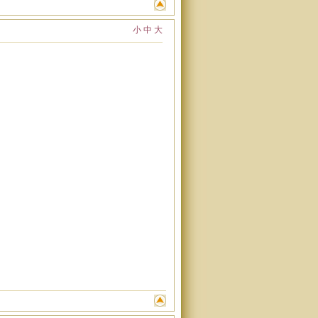
小
中
大