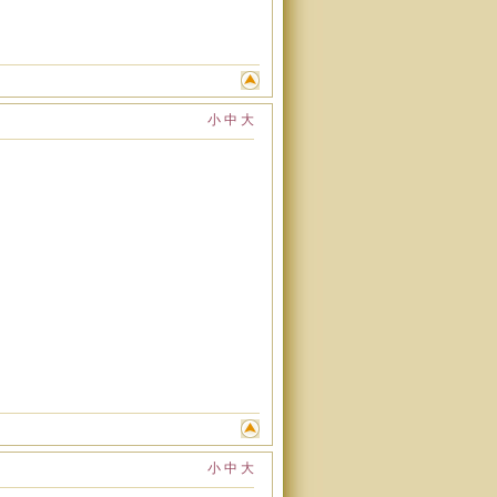
小
中
大
小
中
大