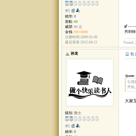
精华:
0
发帖:
80
威望:
80 点
穷则独
金钱:
800 RMB
注册时间:2009-03-09
最后登录:2012-04-21
Posted: 
孙龙
Quote:
引用第
开始
大家
级别:
骑士
精华:
0