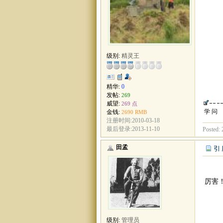
级别:
精灵王
精华:
0
发帖:
269
威望:
269 点
学 问
金钱:
2690 RMB
注册时间:2010-03-18
最后登录:2013-11-10
Posted: 
田孟
厉害
级别:
管理员