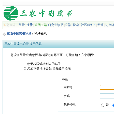
»
您尚未
登录
注册
|
返回主站
|
研究生读书
|
推荐
|
搜索
|
社区服务
|
帮助
|
订阅
三农中国读书论坛
» 论坛提示
三农中国读书论坛 提示信息
您没有登录或者您没有权限访问此页面，可能有如下几个原因:
您无权限编辑别人的贴子
您还不是论坛会员,请先登录论坛
登录
用户名
密码
隐身登录
是