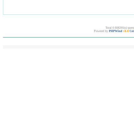
Total 0.608295(s) quer
Powered by
PHPWind
v6.0
Cer