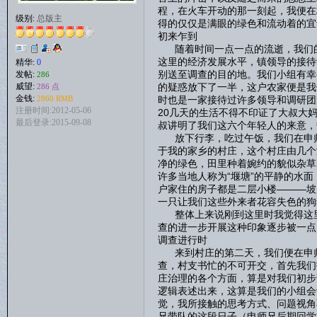
程，在火车开动的那一刻起，我便在
级别:
总版主
得的仅仅是满眼的绿色和流动着的宜
初来乍到
随着时间一点一点的流逝，我们的
这里的经济发展水平，镇领导的接待
精华:
0
别送至调查的目的地。我们小组有幸
发帖:
286
的疑惑放下了一半，这户农家便是我
威望:
286 点
金钱:
时也是一家接待过许多领导和调研团
2860 RMB
注册时间:2012-05-06
20几天的生活不得不印证了大叔大
最后登录:2015-09-08
叔讲明了我们这六个年轻人的来意，
放下行李，吃过午饭，我们在申师
于我的家乡的村庄，这个村庄由几个
净的绿色，田里种着婉约的貌似杂草
许多当地人称为“堰塘”的平静的水
户家住的房子都是二层小楼———坡
一只让我们这些外来者花容失色的狗
整体上来说刚到这里时我觉得这里
查的进一步开展这种印象逐步被一点
调查进行时
来到村庄的第二天，我们便在申师
查，村支书忙的不可开交，首先我们
庄治理的各个方面，算是对我们初步
逻辑表述出来，这算是我们的小组会
觉，我所接触的思考方式、问题视角
兄带队的这段日子（申师兄后期回学