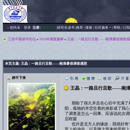
»
您尚未
登录
注册
|
返回主站
|
研究生读书
|
推荐
|
搜索
|
社区服务
|
帮助
|
订阅
三农中国读书论坛
»
2010年调查趣事
»
王晶：一路且行且歌——南漳暑假调查感
本页主题:
王晶：一路且行且歌——南漳暑假调查感想
婷不下来
王晶：一路且行且歌——南
期盼了很久并且在心目中充满了神
阳，孤独的并悲壮着的身影成了我心
了调查是怎么一回事。应该说此次调
启程篇
也许是北方人的缘故，我很好奇于
官上的冲击，以及随之而来的思想上