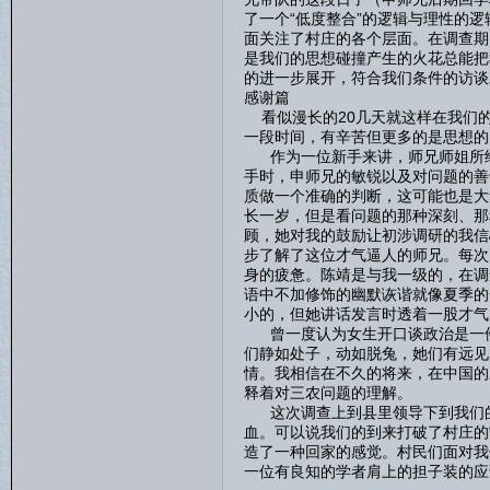
了一个“低度整合”的逻辑与理性的
面关注了村庄的各个层面。在调查期
是我们的思想碰撞产生的火花总能把
的进一步展开，符合我们条件的访谈
感谢篇
看似漫长的20几天就这样在我们的
一段时间，有辛苦但更多的是思想的
作为一位新手来讲，师兄师姐所给
手时，申师兄的敏锐以及对问题的善
质做一个准确的判断，这可能也是大
长一岁，但是看问题的那种深刻、那
顾，她对我的鼓励让初涉调研的我信
步了解了这位才气逼人的师兄。每次
身的疲惫。陈靖是与我一级的，在调
语中不加修饰的幽默诙谐就像夏季的
小的，但她讲话发言时透着一股才气
曾一度认为女生开口谈政治是一件
们静如处子，动如脱兔，她们有远见
情。我相信在不久的将来，在中国的
释着对三农问题的理解。
这次调查上到县里领导下到我们的
血。可以说我们的到来打破了村庄的
造了一种回家的感觉。村民们面对我
一位有良知的学者肩上的担子装的应