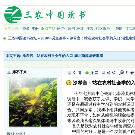
»
您尚未
登录
注册
|
返回主站
|
研究生读书
|
推荐
|
搜索
|
社区服务
|
帮助
|
订阅
三农中国读书论坛
»
2010年调查趣事
»
涂希言：站在农村社会学的入口-湖北南
本页主题:
涂希言：站在农村社会学的入口-湖北南漳调研随感
婷不下来
涂希言：站在农村社会学的入
今年七月随中心去湖北南漳县驻村
调研中，我收获了见识、学识、同学
还是在调研过程中学习到的农村调研
合、共同探索，我和小组其他初学者
发现不平常，如何从纷乱的现象抽提
来谈谈我从这次集体调研中收获的对
首先是我对农村社会学经验调查方
中国的村庄，总是一个功能俱全的
级别:
总版主