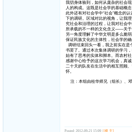
我切身体验到，如何从庞杂的社会现
人的构成。这既是社会学的基础概念
此外还有对社会学中“社会”概念的
下的调研。区域对比的视角，让我理
究社会和治理的过程，让我对社会中
所承载的不一样的文化含义——关于
另一角度理解了中华文明是多么脆弱
保证民族文化的主体性，社会学的确
调研结束回头一看，我之前实在是
书罢了。通过本次集体调研的学习，
始有了思考的实体和脚本。而农村社
感谢中心给予的这次学习机会，真诚
二十天的队友在生活中的相互照顾、
怀。
注：本组由桂华师兄（组长）、邓
希
201
Posted: 2012-09-21 15:09 |
[楼 主]