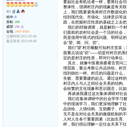
要如社会有机论者一样，要将社会功
整体性，强调村庄内的现象是有关联
上，我们既要避免将村庄作数据化的
结到现代化、市场化、法律意识等这
精华:
0
发帖:
因，在把握村庄性质的基础之上去把
286
威望:
286 点
我们的经验调查，就是解剖一个村
金钱:
2860 RMB
们面前的农村社会是一个活的社会，
注册时间:2012-05-06
而是借用中医式的找问题、明辩证的
最后登录:2015-09-08
会“望、闻、问、切”。
我们“望”村庄概貌可知村庄贫富；
面重点说说“切”——切是对村庄的
定的是村庄的性质，即对行动单位
其次，就像中医看病要看舌苔问二
理层面，重点考察公共品供给。村庄
找到病灶一样。村庄的问题是什么，
失败、需要重建的起点。通过这样的
村庄内人与人之间社会关系的结构。
会纷繁的文化现象和意识观念，比如
再谈谈我通过这次集体调研对社会
我们在集体调研中的社会学学习都
中的现场学习，我们更深地理解了社
品供给、人情结构、互助圈子、代际
无不是在对社会关系的微观机制的不
人对人生各个重要因素（比如生育、
样，我们得以理解一定社会关系下社