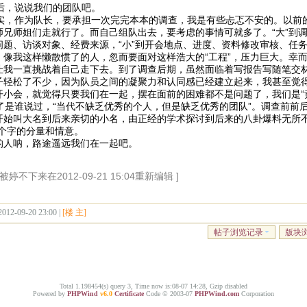
，说说我们的团队吧。
，作为队长，要承担一次完完本本的调查，我是有些忐忑不安的。以前
师兄师姐们走就行了。而自己组队出去，要考虑的事情可就多了。“大”到
问题、访谈对象、经费来源，“小”到开会地点、进度、资料修改审核、任
。像我这样懒散惯了的人，忽而要面对这样浩大的“工程”，压力巨大。幸
让我一直挑战着自己走下去。到了调查后期，虽然面临着写报告写随笔交
子轻松了不少，因为队员之间的凝聚力和认同感已经建立起来，我甚至觉
开小会，就觉得只要我们在一起，摆在面前的困难都不是问题了，我们是“
是谁说过，“当代不缺乏优秀的个人，但是缺乏优秀的团队”。调查前前
开始叫大名到后来亲切的小名，由正经的学术探讨到后来的八卦爆料无所不
两个字的分量和情意。
的人呐，路途遥远我们在一起吧。
被婷不下来在2012-09-21 15:04重新编辑 ]
2012-09-20 23:00 |
[楼 主]
帖子浏览记录
版块
Total 1.198454(s) query 3, Time now is:08-07 14:28, Gzip disabled
Powered by
PHPWind
v6.0
Certificate
Code © 2003-07
PHPWind.com
Corporation