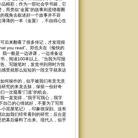
作品精彩；作为一部社会学书籍，它
，而类似“金翼”的故事则是绕着圈
学的视角去叙述好一个故事并不容
起薄薄的一本《金翼》，不由得心生
可后来翻看了很多传记，才发现很
 you read”。郑也夫在《愉快的
课。我一般是一边讲课，一边准备这
书，阅读100本以上。”当我为写报
报告、写随笔时，发觉书到用时方恨
的感受就那么短短的一段文字就表达
如何操作的，似乎被我们有意无意
项研究的来龙去脉，保留一份好奇
们一次窥看“门道”的机会。
我一直觉得，“我手写我心，我字
下自己的心情就好，不要为了写而
—小泥屋笔记》，印象很深刻。这有
就比如我们经常看到的研究；后台是
是把幕后爆料了出来。现代人，似乎