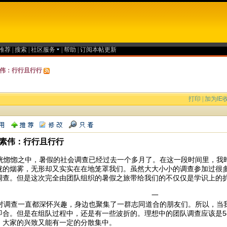
推荐
|
搜索
|
社区服务
|
帮助
|
订阅本帖更新
伟：行行且行行
打印
|
加为IE
素伟：行行且行行
惚惚之中，暑假的社会调查已经过去一个多月了。在这一段时间里，我
胧的烟雾，无形却又实实在在地笼罩我们。虽然大大小小的调查参加过很
调查。但是这次完全由团队组织的暑假之旅带给我们的不仅仅是学识上的
一
调查一直都深怀兴趣，身边也聚集了一群志同道合的朋友们。所以，当
即合。但是在组队过程中，还是有一些波折的。理想中的团队调查应该是5
，大家的兴致又能有一定的分散集中。