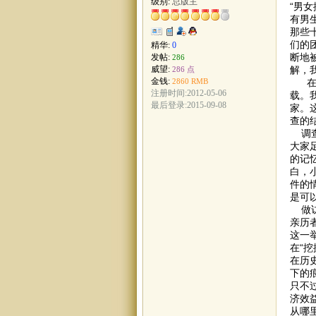
级别:
总版主
“男
有男
那些
们的
精华:
0
断地
发帖:
286
解，
威望:
286 点
金钱:
在一
2860 RMB
注册时间:2012-05-06
载。
最后登录:2015-09-08
家。
查的
调查
大家
的记
白，
件的
是可
做访
亲历
这一
在“
在历
下的
只不
济效
从哪