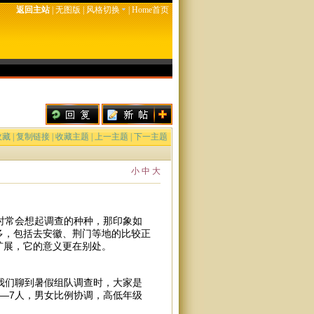
返回主站
|
无图版
|
风格切换
|
Home首页
收藏
|
复制链接
|
收藏主题
|
上一主题
|
下一主题
小
中
大
时常会想起调查的种种，那印象如
多，包括去安徽、荆门等地的比较正
扩展，它的意义更在别处。
我们聊到暑假组队调查时，大家是
—7人，男女比例协调，高低年级