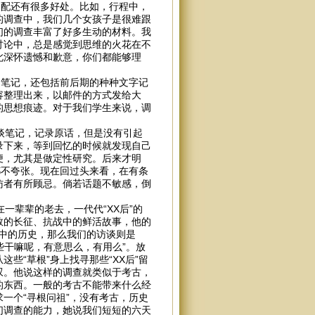
搭配还有很多好处。比如，行程中，
的调查中，我们几个女孩子是很难跟
们的调查丰富了好多生动的材料。我
讨论中，总是感觉到思维的火花在不
此深怀遗憾和歉意，你们都能够理
笔记，还包括前后期的种种文字记
容整理出来，以邮件的方式发给大
的思想痕迹。对于我们学生来说，调
谈笔记，记录原话，但是没有引起
录下来，等到回忆的时候就发现自己
便，尤其是做定性研究。后来才明
都不夸张。现在回过头来看，在有条
访者有所顾忌。倘若话题不敏感，倒
辈辈的老去，一代代“XX后”的
救的长征、抗战中的鲜活故事，他的
眼中的历史，那么我们的访谈则是
些干嘛呢，有意思么，有用么”。放
些“草根”身上找寻那些“XX后”留
叹。他说这样的调查就类似于考古，
的东西。一般的考古不能带来什么经
一个“寻根问祖”，没有考古，历史
们调查的能力，她说我们短短的六天