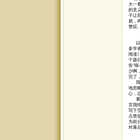
大一
的意
子让
易，
赞叹
以前
多学者
阅读
个题
告“
少啊
完了
我们
地忽
心，
看看
言我
写下
点类
为前
对幕