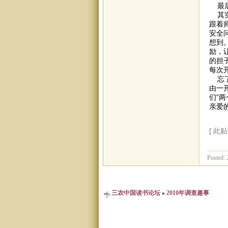
最后
其实
跟着
安全
想到
励，
的担
每次
忘了
由一
们”
亲爱
[ 此贴
Posted: 
三农中国读书论坛
»
2010年调查趣事