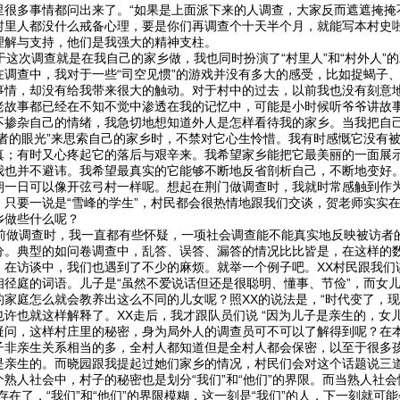
里很多事情都问出来了。“如果是上面派下来的人调查，大家反而遮遮掩掩
村里人都没什么戒备心理，要是你们再调查个十天半个月，就能写本村史啦
理解与支持，他们是我强大的精神支柱。
这次调查就是在我自己的家乡做，我也同时扮演了“村里人”和“村外人”
在调查中，我对于一些“司空见惯”的游戏并没有多大的感受，比如捉蝎子
事情，却没有给我带来很大的触动。对于村中的过去，以前我也没有刻意
老故事都已经在不知不觉中渗透在我的记忆中，可能是小时候听爷爷讲故事
不掺杂自己的情绪，我急切地想知道外人是怎样看待我的家乡。当我把自
他者的眼光”来思索自己的家乡时，不禁对它心生怜惜。我有时感慨它没有
真；有时又心疼起它的落后与艰辛来。我希望家乡能把它最美丽的一面展
我也并不避讳。我希望最真实的它能够不断地反省剖析自己，不断地变好
朝一日可以像开弦弓村一样呢。想起在荆门做调查时，我就时常感触到作
，只要一说是“雪峰的学生”，村民都会很热情地跟我们交谈，贺老师实实
乡做些什么呢？
做调查时，我一直都有些怀疑，一项社会调查能不能真实地反映被访者
分。典型的如问卷调查中，乱答、误答、漏答的情况比比皆是，在这样的
。在访谈中，我们也遇到了不少的麻烦。就举一个例子吧。XX村民跟我们讲
相径庭的词语。儿子是“虽然不爱说话但还是很聪明、懂事、节俭”，而女儿
的家庭怎么就会教养出这么不同的儿女呢？照XX的说法是，“时代变了，现
也许也就这样解释了。XX走后，我才跟队员们说 “因为儿子是亲生的，女
疑问，这样村庄里的秘密，身为局外人的调查员可不可以了解得到呢？在
子非亲生关系相当的多，全村人都知道但是全村人都会保密，以至于很多
是亲生的。而晓园跟我提起过她们家乡的情况，村民们会对这个话题说三
个熟人社会中，村子的秘密也是划分“我们”和“他们”的界限。而当熟人社会
不存在了，“我们”和“他们”的界限模糊，这一刻是“我们”的人，下一刻就