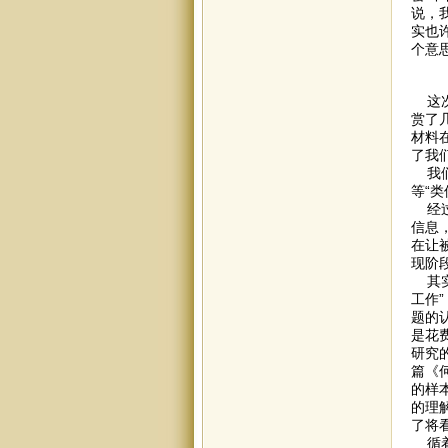
说，
实也
个意
这次
赏了
材料
了我
我们
等“
经过
信息
在让
现阶
其实
工作”（
题的
是花
研究
篇《
的样
的理
了将
循着