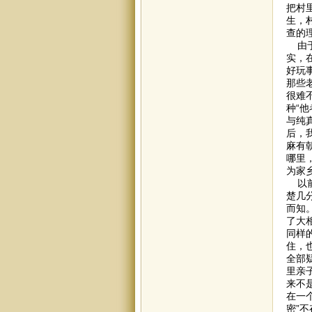
把村
生，
查的
由于
实，
好玩
那些
很难
种“
与纯
后，
麻有
哪里
为家
以前
楚几
而知
了大
同样
住，
全部
里亲
来不
在一
密”