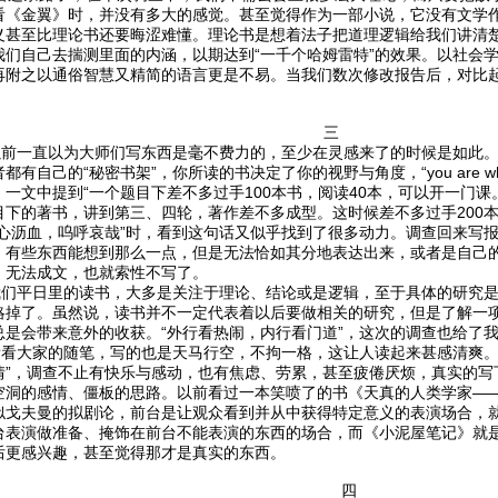
看《金翼》时，并没有多大的感觉。甚至觉得作为一部小说，它没有文学
义甚至比理论书还要晦涩难懂。理论书是想着法子把道理逻辑给我们讲清楚
我们自己去揣测里面的内涵，以期达到“一千个哈姆雷特”的效果。以社会
再附之以通俗智慧又精简的语言更是不易。当我们数次修改报告后，对比
。
三
一直以为大师们写东西是毫不费力的，至少在灵感来了的时候是如此。
都有自己的“秘密书架”，你所读的书决定了你的视野与角度，“you are what
》一文中提到“一个题目下差不多过手100本书，阅读40本，可以开一门
目下的著书，讲到第三、四轮，著作差不多成型。这时候差不多过手200本
呕心沥血，呜呼哀哉”时，看到这句话又似乎找到了很多动力。调查回来写
，有些东西能想到那么一点，但是无法恰如其分地表达出来，或者是自己
，无法成文，也就索性不写了。
平日里的读书，大多是关注于理论、结论或是逻辑，至于具体的研究是
略掉了。虽然说，读书并不一定代表着以后要做相关的研究，但是了解一
总是会带来意外的收获。“外行看热闹，内行看门道”，这次的调查也给了我
大家的随笔，写的也是天马行空，不拘一格，这让人读起来甚感清爽。
情”，调查不止有快乐与感动，也有焦虑、劳累，甚至疲倦厌烦，真实的写
空洞的感情、僵板的思路。以前看过一本笑喷了的书《天真的人类学家—
似戈夫曼的拟剧论，前台是让观众看到并从中获得特定意义的表演场合，
台表演做准备、掩饰在前台不能表演的东西的场合，而《小泥屋笔记》就
后更感兴趣，甚至觉得那才是真实的东西。
四