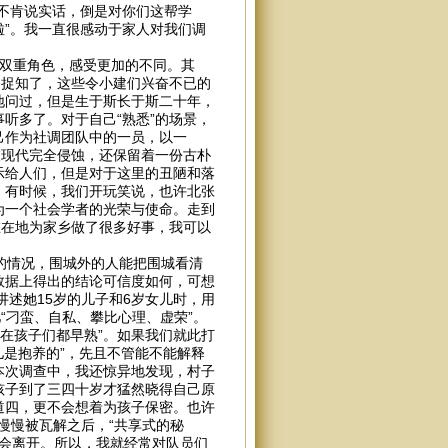
不肯说实话，倒是对你们这帮学
”。我一直很感动于家人对我们调
的双重角色，感受更加的不同。其
、捉知了，这些令小建们兴奋不已的
地问过，但是生于斯长于斯二十年，
听多了。对于自己“熟悉”的场景，
己作为社调团队中的一员，以一
被现代完全侵蚀，还保留着一份古朴
示给人们，但是对于这里的丑陋和落
。有时候，我们开玩笑说，也许北张
为一个社会学者的光荣与使命。走到
在在地为家乡做了很多好事，我可以
的情况，围城外的人能把围城看清
数据上得出的结论可信度如何，可想
述她15岁的儿子和6岁女儿时，用
“刁蛮、自私、攀比心理、虚荣”。
在孩子们都早熟”。如果我们就此打
儿是抱养的”，先且不管能不能解释
本次调查中，我还惊异地发现，村子
孩子到了三四十岁才猛然晓得自己原
道四，更不会想着为孩子保密。也许
慢慢被瓦解之后，“共享式的秘
可能会离开。所以，我就经常对队员们