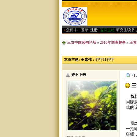
»
您尚未
登录
注册
|
返回主站
|
研究生读书
|
三农中国读书论坛
»
2010年调查趣事
»
王素
本页主题:
王素伟：行行且行行
婷不下来
王
恍恍
同朦
式的
我对
一拍
穿插