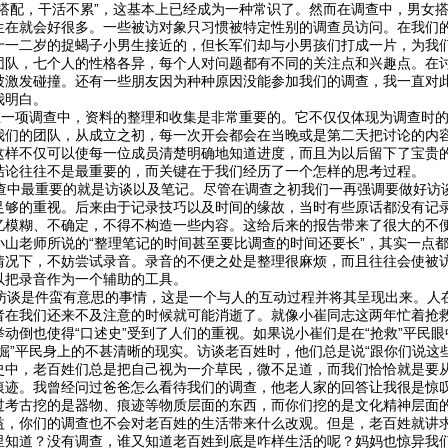
女搭配，干活不累”，这基本上已经成为一种常识了。然而在调查中，男女
生在就会好很多。一些被访对象只习惯被特定性别的调查员访问。在我们
十一二岁的捉蝎子小男生接近的，但长军们却与小男孩们打成一片，为我
团队，七个人的性格各异，每个人对问题都有不同的关注点和兴趣点。在
被激发碰撞。还有一些朋友因为种种原因没能参加我们的调查，我一直对
我明白。
项调查中，资料的整理和收集是非常重要的。它不仅仅体现为调查时的
我们的团队，从成立之初，每一次开会都会在当晚或是第二天把讨论的内
这样不仅可以使每一位成员清楚明确地知道进度，而且为以后留下了宝贵
结论往往不是最重要的，而关键在于我们经历了一个怎样的思考过程。
中最重要的就是访谈以及笔记。尽管在调查之初我们一再强调要做好访
足够的重视。后来由于记录技巧以及时间的缘故，当时有些原话都没有记
忆模糊、不确定，不得不构造一些内容。这给后来的报告带来了很大的不
小山老师所说的“整理笔记的时间甚至要比调查的时间还要长”，其实一点
情况下，不妨尝试录音。录音的不便之处是整理很麻烦，而且往往会使被
以把录音作为一个辅助的工具。
谈是件蛮有意思的事情，这是一个与人的互动过程并将其呈现出来。人在一
者在我们还来不及注意的时候就可能消逝了。就像小崔同志这两年忙着抢
举动倒也使得“口述史”受到了人们的重视。如果说小崔们是在“抢救”平民
挖掘”平民身上的不甚清晰的现实。访谈老百姓时，他们总是说“跟你们说这
史中，老百姓们总是把自己视为一介草民，微不足道，而我们恰恰就是要从这
痕迹。我曾经问过爸爸怎么看待我们的调查，他老人家的回答让我很是惊
过考古挖的是器物、痕迹等物质层面的东西，而你们挖的是文化精神层面
益，你们的调查也不会对老百姓的生活带来什么改观。但是，老百姓就讲求
里知道？没有调查，谁又知道老百姓到底是咋样生活的呢？妈妈也惊异我