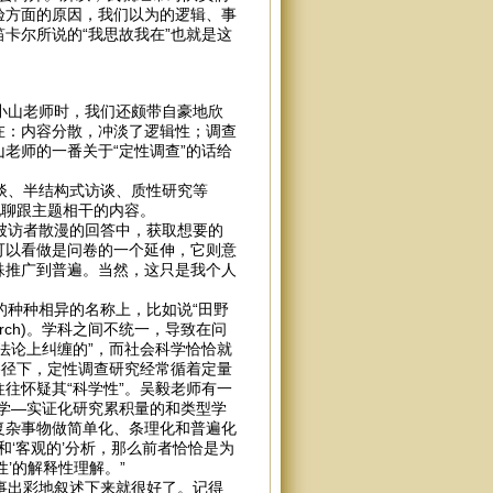
验方面的原因，我们以为的逻辑、事
卡尔所说的“我思故我在”也就是这
小山老师时，我们还颇带自豪地欣
在：内容分散，冲淡了逻辑性；调查
老师的一番关于“定性调查”的话给
。
谈、半结构式访谈、质性研究等
他聊跟主题相干的内容。
被访者散漫的回答中，获取想要的
可以看做是问卷的一个延伸，它则意
殊推广到普遍。当然，这只是我个人
种种相异的名称上，比如说“田野
c research)。学科之间不统一，导致在问
法论上纠缠的”，而社会科学恰恰就
路径下，定性调查研究经常循着定量
往怀疑其“科学性”。吴毅老师有一
学—实证化研究累积量的和类型学
复杂事物做简单化、条理化和普遍化
和‘客观的’分析，那么前者恰恰是为
’的解释性理解。”
事出彩地叙述下来就很好了。记得