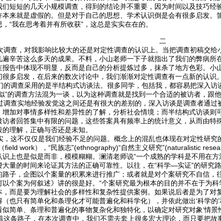
我们短短的几天小规模调查，得到的结论并不重要，因为时间以及技巧经
许本来就是虚假的。但是对于自己的思想、学术认识倒是会有很多启发。笛
思，“我在思考着并有所收获”，这总是实实在在的。
二
调查，对我影响比较大的还是对定性调查的认识上。当把调查初稿交给
几遍辛苦这么多天的成果。不料，小山老师一下子就指出了我们的弊病所
在报告中体现不明显，反而是自己的分析提炼过多，抹杀了地方色彩。小山
们很多启发，在后来的数次讨论中，我们渐渐对定性调查有一点新的认识
的调查采用的是半结构式访谈法。很多同学，包括我，都容易把深入访
类似”的调查方法混为一谈，以为这种调查就是找到一个合适的被访者，跟
调查实地经验发觉这之间还是有很大的差别的，深入访谈是调查者通过
，增加对事情多样性和差异性的了解，分析社会情境；而半结构式访谈则
被访者回答集中有限的问题，这些答案具有频率上的统计意义，从而由特
段的理解，正确与否还是未知。
，这不仅仅是我们经验不足的问题。概念上的混乱也体现在对定性研究的
field work），“民族志”(ethnography)“自然主义研究”(naturalisti
认识上也是似是而非，模模糊糊。澜清老师说“一个成熟的学科是不用在方
费大量的时间来论证其方法的正确可靠性。以往，在“科学—实证”的研究
的路子，企图以个案量的积累来进行推广；或者就是对个案研究不自信，往
何以个案为何叙述》讲的很是好。“个案研究最为根本的目的并不在于为科
本，而是要为理解社会的多样性和复杂性提供案例。如果说后者是为了对
解（也只有简单化和条理化才可能普遍化和科学化），并依此做出‘科学的’
看似简单、条理和普遍化的事物复杂化和独特化，以确定对研究对象‘情景性
这条路子，在本次调查中，我们不需去套上很多宏大理论，而只要把故