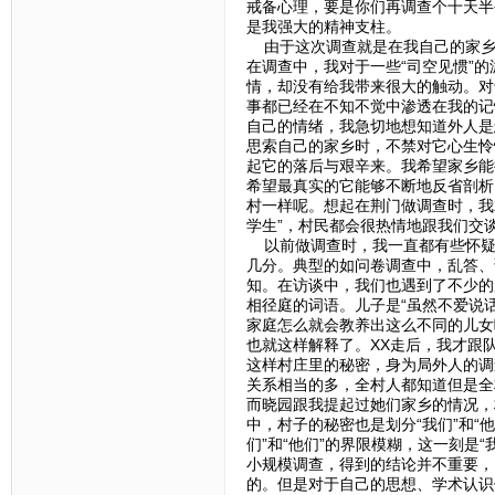
戒备心理，要是你们再调查个十天半
是我强大的精神支柱。
由于这次调查就是在我自己的家乡做
在调查中，我对于一些“司空见惯”
情，却没有给我带来很大的触动。对
事都已经在不知不觉中渗透在我的记
自己的情绪，我急切地想知道外人是
思索自己的家乡时，不禁对它心生怜
起它的落后与艰辛来。我希望家乡能
希望最真实的它能够不断地反省剖析
村一样呢。想起在荆门做调查时，我
学生”，村民都会很热情地跟我们交
以前做调查时，我一直都有些怀疑
几分。典型的如问卷调查中，乱答、
知。在访谈中，我们也遇到了不少的
相径庭的词语。儿子是“虽然不爱说
家庭怎么就会教养出这么不同的儿女
也就这样解释了。XX走后，我才跟
这样村庄里的秘密，身为局外人的调
关系相当的多，全村人都知道但是全
而晓园跟我提起过她们家乡的情况，
中，村子的秘密也是划分“我们”和“
们”和“他们”的界限模糊，这一刻是
小规模调查，得到的结论并不重要，
的。但是对于自己的思想、学术认识