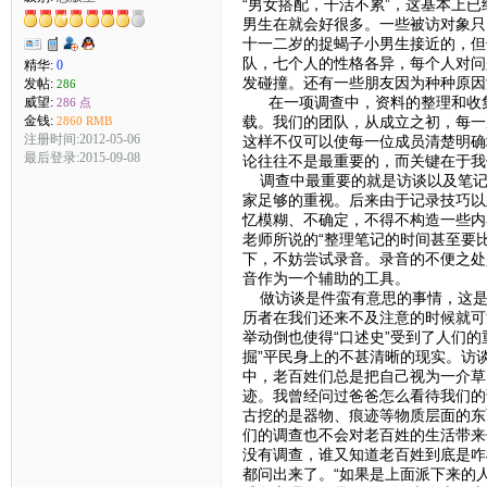
“男女搭配，干活不累”，这基本上
男生在就会好很多。一些被访对象只
十一二岁的捉蝎子小男生接近的，但
队，七个人的性格各异，每个人对问
精华:
0
发碰撞。还有一些朋友因为种种原因
发帖:
286
在一项调查中，资料的整理和收集
威望:
286 点
金钱:
载。我们的团队，从成立之初，每一
2860 RMB
注册时间:2012-05-06
这样不仅可以使每一位成员清楚明确
最后登录:2015-09-08
论往往不是最重要的，而关键在于我
调查中最重要的就是访谈以及笔记
家足够的重视。后来由于记录技巧以
忆模糊、不确定，不得不构造一些内
老师所说的“整理笔记的时间甚至要
下，不妨尝试录音。录音的不便之处
音作为一个辅助的工具。
做访谈是件蛮有意思的事情，这是一
历者在我们还来不及注意的时候就可
举动倒也使得“口述史”受到了人们的
掘”平民身上的不甚清晰的现实。访
中，老百姓们总是把自己视为一介草民
迹。我曾经问过爸爸怎么看待我们的
古挖的是器物、痕迹等物质层面的东
们的调查也不会对老百姓的生活带来
没有调查，谁又知道老百姓到底是咋
都问出来了。“如果是上面派下来的