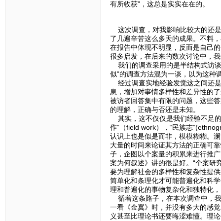
有所收获”，这总是实实在在的。
这次调查，对我影响比较大的还是
了几遍辛苦这么多天的成果。不料，
在报告中体现不明显，反而是自己的
很多启发，在后来的数次讨论中，我
我们的调查采用的是半结构式访谈
似”的调查方法混为一谈，以为这种
经过调查实地经验发觉这之间还是
息，增加对事情多样性和差异性的了
被访者回答集中有限的问题，这些答
的理解，正确与否还是未知。
其实，这不仅仅是我们经验不足的
作”（field work），“民族志”(ethn
认识上也是似是而非，模模糊糊。澜
大量的时间来论证其方法的正确可靠
子，企图以个案量的积累来进行推广
案为何叙述》讲的很是好。“个案研
要为理解社会的多样性和复杂性提供
简单化和条理化才可能普遍化和科学化
理和普遍化的事物复杂化和独特化，以
循着这条路子，在本次调查中，我
一看《金翼》时，并没有多大的感觉
义甚至比理论书还要晦涩难懂。理论