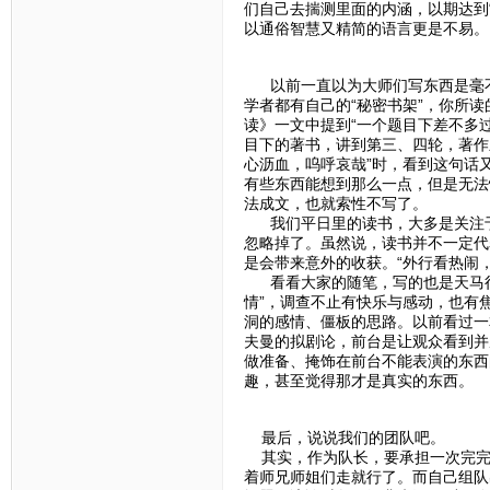
们自己去揣测里面的内涵，以期达到
以通俗智慧又精简的语言更是不易。
以前一直以为大师们写东西是毫不
学者都有自己的“秘密书架”，你所读的书决
读》一文中提到“一个题目下差不多
目下的著书，讲到第三、四轮，著作差
心沥血，呜呼哀哉”时，看到这句话
有些东西能想到那么一点，但是无法
法成文，也就索性不写了。
我们平日里的读书，大多是关注于
忽略掉了。虽然说，读书并不一定代
是会带来意外的收获。“外行看热闹，
看看大家的随笔，写的也是天马行
情”，调查不止有快乐与感动，也有
洞的感情、僵板的思路。以前看过一
夫曼的拟剧论，前台是让观众看到并
做准备、掩饰在前台不能表演的东西
趣，甚至觉得那才是真实的东西。
最后，说说我们的团队吧。
其实，作为队长，要承担一次完完
着师兄师姐们走就行了。而自己组队