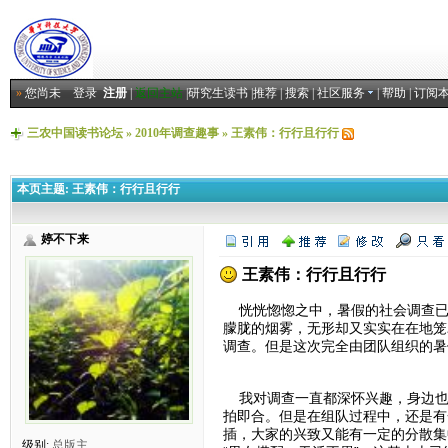
»
您尚未
登录
注册
|
返回主站
|
研究生读书
|
推荐
|
搜索
|
社区服务
|
帮助
|
订阅
三农中国读书论坛
»
2010年调查趣事
»
王素伟：行行且行行
本页主题:
王素伟：行行且行行
婷不下来
王素伟：行行且行行
恍恍惚惚之中，暑假的社会调查已
朦胧的烟雾，无形却又实实在在地笼
调查。但是这次完全由团队组织的暑
我对调查一直都深怀兴趣，身边也
拍即合。但是在组队过程中，还是有
插，大家的兴致又能有一定的分散集
级别:
总版主