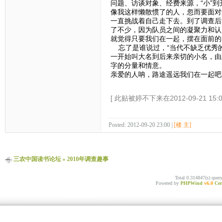
问题、访谈对象、经费来源，“小”
像我这样懒散惯了的人，忽而要面对
一直挑战着自己走下去。到了调查后
了不少，因为队员之间的凝聚力和认
就觉得只要我们在一起，摆在面前的
忘了是谁说过，“当代不缺乏优秀的
一开始叫大名到后来亲切的小名，由
字的分量和情意。
亲爱的人呐，路途遥远我们在一起吧
[ 此贴被婷不下来在2012-09-21 15:
Posted: 2012-09-20 23:00 |
[楼 主]
三农中国读书论坛
»
2010年调查趣事
Total 0.314847(s) quer
Powered by
PHPWind
v6.0
Cer