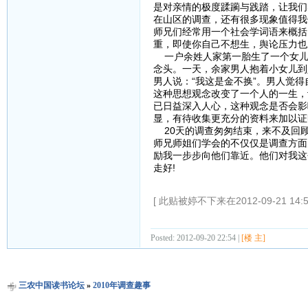
是对亲情的极度蹂躏与践踏，让我们
在山区的调查，还有很多现象值得我
师兄们经常用一个社会学词语来概括
重，即使你自己不想生，舆论压力也
一户余姓人家第一胎生了一个女儿，
念头。一天，余家男人抱着小女儿到
男人说：“我这是金不换”。男人觉
这种思想观念改变了一个人的一生，
已日益深入人心，这种观念是否会影
显，有待收集更充分的资料来加以证
20天的调查匆匆结束，来不及回顾
师兄师姐们学会的不仅仅是调查方面
励我一步步向他们靠近。他们对我这
走好!
[ 此贴被婷不下来在2012-09-21 14:
Posted: 2012-09-20 22:54 |
[楼 主]
三农中国读书论坛
»
2010年调查趣事