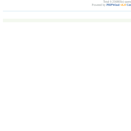
Total 0.256883(s) quer
Powered by
PHPWind
v6.0
Cer