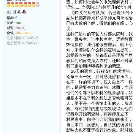
查，如何用社会学的眼光理解农村，
记忆......当我踏上前往新县的汽车
毛巾党的所有队员汇合已是10号下
副队长燕舞师兄和成举师兄简单地给
精华:
0
发帖:
已有大致的了解，听他们的介绍，心
286
威望:
286 点
度。
金钱:
2860 RMB
送我们进村的车驶入村部大院时，我
注册时间:2012-05-06
室、警务室、计生检查室、远程教育教
最后登录:2015-09-08
热情接待，我们稍做整理后，晚上小
知，不懂得以什么样的逻辑去提问，
总觉得农村的一切都应该是理所当然
教我们如何去深入农村，还时不时举
我们更加期待即将到来的调查。
20天的调查，行程安排的满满的，
论每三天一次。那时感觉好有压力，
在不一样的环境下，压力自是不一样
的，是需要奋力直追的。然而，当调
他们的引导下以独特的视角思考，站
姐根本不在乎我的想法是否幼稚可笑
人，更不是一个害怕出丑的人，所以
析。有时独特的想法或发现得到他们
记得刚开始调查时，燕舞师兄立下一
村民家中，向他们介绍我们的来历，
自己串门，没想到，自己找的访谈对
影响力也不亚于推荐的对象。那时我