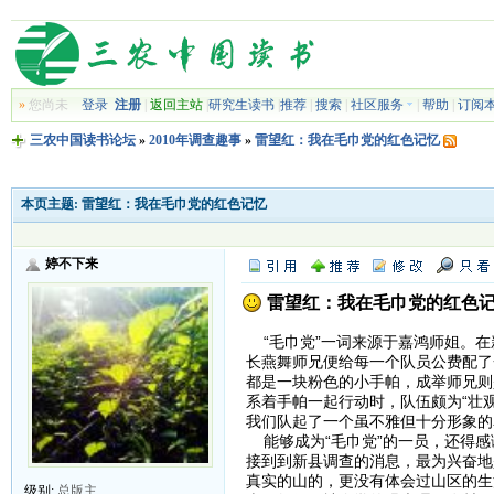
»
您尚未
登录
注册
|
返回主站
|
研究生读书
|
推荐
|
搜索
|
社区服务
|
帮助
|
订阅
三农中国读书论坛
»
2010年调查趣事
»
雷望红：我在毛巾党的红色记忆
本页主题:
雷望红：我在毛巾党的红色记忆
婷不下来
雷望红：我在毛巾党的红色
“毛巾党”一词来源于嘉鸿师姐。在
长燕舞师兄便给每一个队员公费配了
都是一块粉色的小手帕，成举师兄则
系着手帕一起行动时，队伍颇为“壮
我们队起了一个虽不雅但十分形象的
能够成为“毛巾党”的一员，还得感
接到到新县调查的消息，最为兴奋地
真实的山的，更没有体会过山区的生
级别:
总版主