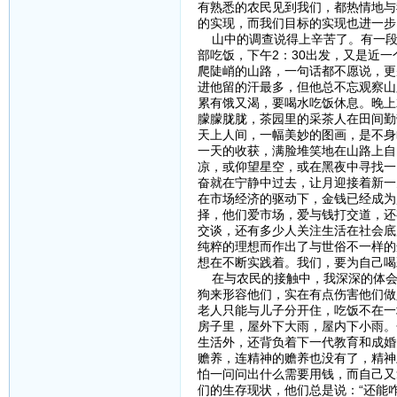
有熟悉的农民见到我们，都热情地与
的实现，而我们目标的实现也进一步
山中的调查说得上辛苦了。有一段时
部吃饭，下午2：30出发，又是近
爬陡峭的山路，一句话都不愿说，更
进他留的汗最多，但他总不忘观察山
累有饿又渴，要喝水吃饭休息。晚上
朦朦胧胧，茶园里的采茶人在田间勤
天上人间，一幅美妙的图画，是不身
一天的收获，满脸堆笑地在山路上自
凉，或仰望星空，或在黑夜中寻找一
奋就在宁静中过去，让月迎接着新
在市场经济的驱动下，金钱已经成为
择，他们爱市场，爱与钱打交道，还
交谈，还有多少人关注生活在社会底
纯粹的理想而作出了与世俗不一样的
想在不断实践着。我们，要为自己喝
在与农民的接触中，我深深的体会
狗来形容他们，实在有点伤害他们做
老人只能与儿子分开住，吃饭不在一
房子里，屋外下大雨，屋内下小雨。
生活外，还背负着下一代教育和成婚
赡养，连精神的赡养也没有了，精神
怕一问问出什么需要用钱，而自己又
们的生存现状，他们总是说：“还能