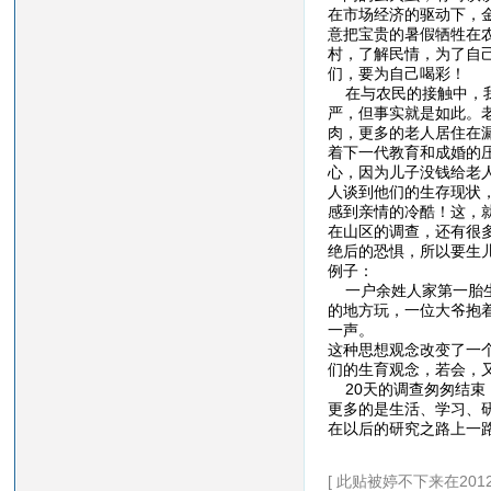
在市场经济的驱动下，
意把宝贵的暑假牺牲在
村，了解民情，为了自
们，要为自己喝彩！
在与农民的接触中，我
严，但事实就是如此。
肉，更多的老人居住在
着下一代教育和成婚的
心，因为儿子没钱给老
人谈到他们的生存现状
感到亲情的冷酷！这，
在山区的调查，还有很
绝后的恐惧，所以要生
例子：
一户余姓人家第一胎生
的地方玩，一位大爷抱
一声。
这种思想观念改变了一
们的生育观念，若会，
20天的调查匆匆结束
更多的是生活、学习、
在以后的研究之路上一路
[ 此贴被婷不下来在2012-0