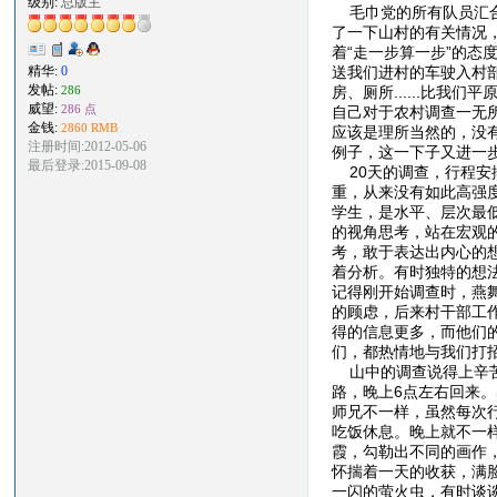
级别:
总版主
毛巾党的所有队员汇合
了一下山村的有关情况
着“走一步算一步”的态
送我们进村的车驶入村
精华:
0
发帖:
房、厕所......比
286
威望:
286 点
自己对于农村调查一无
金钱:
2860 RMB
应该是理所当然的，没
注册时间:2012-05-06
例子，这一下子又进一
最后登录:2015-09-08
20天的调查，行程安
重，从来没有如此高强
学生，是水平、层次最
的视角思考，站在宏观
考，敢于表达出内心的
着分析。有时独特的想
记得刚开始调查时，燕
的顾虑，后来村干部工
得的信息更多，而他们
们，都热情地与我们打
山中的调查说得上辛苦
路，晚上6点左右回来
师兄不一样，虽然每次
吃饭休息。晚上就不一
霞，勾勒出不同的画作
怀揣着一天的收获，满
一闪的萤火虫，有时谈