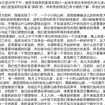
已是10号下午，接受完镇里的宴请后我们一起坐车前往本组驻扎的七龙
，他们是提前到达新县“探路”的，对村里的情况已有大致的了解，听他们
度。
部大院时，我着实惊了一下，一个小小的山村，居然能够修这么好的村部
我们平原地区的村部要好得多。进村后受到村里干部的热情接待，我们稍做整
所知，不懂得以什么样的逻辑去提问，不知道农民口中的信息什么是重要
有什么可研究的。晚上的会议，两位有经验的师兄向我们解释农村调查，
步勾起了我们调查的兴趣，我们更加期待即将到来的调查。
排的满满的，白天上午下午两个单位时间各访问一个访谈对象，晚上则是
度工作过，虽然当初为了高考也一样起早贪黑，但在不一样的环境下，压
低的，是需要奋力直追的。然而，当调研真正开始的时候，就什么也不想
的角度看待微观的问题，并比较与自己曾经生活过的地方的差异。师兄师
想法。我不是一个害怕失败的人，更不是一个害怕出丑的人，所以只要脑
法或发现得到他们的认可时，心中小有自豪，更加树立了调查的信心。
舞师兄立下一个目标：20天，我们要和村民们打成一片。前几天的调查，
作忙，我们也不再好意思要求他们带，所以尝试自己串门，没想到，自己
的影响力也不亚于推荐的对象。那时我们也热情地与农民们搭讪，让他们
招呼，有的甚至拉我们去他们家吃西瓜。他们淳朴的性格见证了我们目标
了。有一段时间，每天上午8点出发，走近一个小时山路到农户家中访谈，
。出发时，都是骄阳似火的时候在山路中前行，爬陡峭的山路，一句话都
行进他留的汗最多，但他总不忘观察山路旁的花花草草，并教我们如何识
样，夕阳西下，落日的余辉洒在翠绿的山间，薄雾笼罩着层峦叠嶂的山，
，在微风的吹动下缓缓移动，天上人间，一幅美妙的图画，是不身临其境
脸堆笑地在山路上自由奔跑，山中留下的是我们青春的身影和爽朗的笑声
谈一天的收获，有时谈谈平日的生活，一天的充实与兴奋就在宁静中过