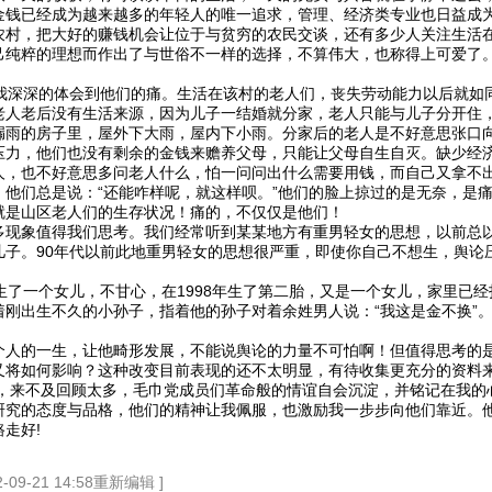
金钱已经成为越来越多的年轻人的唯一追求，管理、经济类专业也日益成
农村，把大好的赚钱机会让位于与贫穷的农民交谈，还有多少人关注生活
己纯粹的理想而作出了与世俗不一样的选择，不算伟大，也称得上可爱了
深深的体会到他们的痛。生活在该村的老人们，丧失劳动能力以后就如
老人老后没有生活来源，因为儿子一结婚就分家，老人只能与儿子分开住
漏雨的房子里，屋外下大雨，屋内下小雨。分家后的老人是不好意思张口
压力，他们也没有剩余的金钱来赡养父母，只能让父母自生自灭。缺少经
人，也不好意思多问老人什么，怕一问问出什么需要用钱，而自己又拿不
，他们总是说：“还能咋样呢，就这样呗。”他们的脸上掠过的是无奈，是
就是山区老人们的生存状况！痛的，不仅仅是他们！
多现象值得我们思考。我们经常听到某某地方有重男轻女的思想，以前总
儿子。90年代以前此地重男轻女的思想很严重，即使你自己不想生，舆论
了一个女儿，不甘心，在1998年生了第二胎，又是一个女儿，家里已经
着刚出生不久的小孙子，指着他的孙子对着余姓男人说：“我这是金不换”
个人的一生，让他畸形发展，不能说舆论的力量不可怕啊！但值得思考的
又将如何影响？这种改变目前表现的还不太明显，有待收集更充分的资料
，来不及回顾太多，毛巾党成员们革命般的情谊自会沉淀，并铭记在我的心
研究的态度与品格，他们的精神让我佩服，也激励我一步步向他们靠近。
走好!
9-21 14:58重新编辑 ]