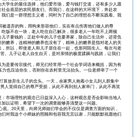
为大学生的最佳选择，他们爱市场，爱与钱打交道，还有多少人愿
在社会底层的农民朋友们。而我们，在这样的大环境下，奔赴农
。我们是一群理想主义者，同时为了自己的理想在不断实践着。我
同被遗弃的狗，用狗来形容他们，实在有点伤害他们做人的尊
，吃饭不在一块，老人吃住自己解决，很多老人一年吃不上两顿
向儿子要钱的，正处中年的儿子也要养家，除自己生活外，还背负
济的赡养，连精神的赡养也没有了，精神上的赡养是指对老人的关
出，所以，即使老人和儿子居住在一起，也形同陌生人。每次与老
痛苦。儿子让老人自生自灭，是对亲情的极度蹂躏与践踏，让我们
以为是要传宗接代，师兄们经常用一个社会学词语来概括，因为有
压力也压迫你生，否则你在农村里无法抬头。一位老师举了一个
打算放弃生儿子的念头。一天，余家男人抱着小女儿到人群集中
。男人觉得自己的尊严受损，从此不再到别人家串门，从此不再笑
是：市场理性的观念已日益深入人心，这种观念是否会影响当地人
来加以证明，希望下一次的调查能够弄清楚这一问题。
底。20天里，向师兄师姐们学会的不仅仅是调查方面的知识，
他们对我这个小师妹的照顾和包容我无言以谢，只能默默祝愿他们