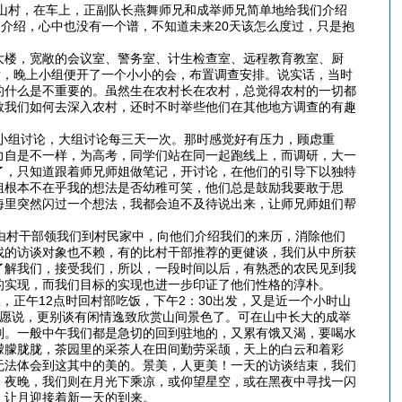
山村，在车上，正副队长燕舞师兄和成举师兄简单地给我们介绍
的介绍，心中也没有一个谱，不知道未来20天该怎么度过，只是抱
大楼，宽敞的会议室、警务室、计生检查室、远程教育教室、厨
理后，晚上小组便开了一个小小的会，布置调查安排。说实话，当时
的什么是不重要的。虽然生在农村长在农村，总觉得农村的一切都
教我们如何去深入农村，还时不时举些他们在其他地方调查的有趣
小组讨论，大组讨论每三天一次。那时感觉好有压力，顾虑重
力自是不一样，为高考，同学们站在同一起跑线上，而调研，大一
了，只知道跟着师兄师姐做笔记，开讨论，在他们的引导下以独特
姐根本不在乎我的想法是否幼稚可笑，他们总是鼓励我要敢于思
海里突然闪过一个想法，我都会迫不及待说出来，让师兄师姐们帮
由村干部领我们到村民家中，向他们介绍我们的来历，消除他们
找的访谈对象也不赖，有的比村干部推荐的更健谈，我们从中所获
了解我们，接受我们，所以，一段时间以后，有熟悉的农民见到我
的实现，而我们目标的实现也进一步印证了他们性格的淳朴。
正午12点时回村部吃饭，下午2：30出发，又是近一个小时山
不愿说，更别谈有闲情逸致欣赏山间景色了。可在山中长大的成举
别。一般中午我们都是急切的回到驻地的，又累有饿又渴，要喝水
朦朦胧胧，茶园里的采茶人在田间勤劳采颉，天上的白云和着彩
无法体会到这其中的美的。景美，人更美！一天的访谈结束，我们
。夜晚，我们则在月光下乘凉，或仰望星空，或在黑夜中寻找一闪
去，让月迎接着新一天的到来。