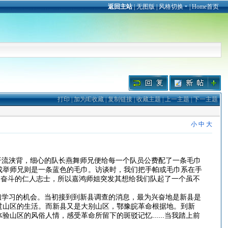
返回主站
|
无图版
|
风格切换
|
Home首页
打印
|
加为IE收藏
|
复制链接
|
收藏主题
|
上一主题
|
下一主题
小
中
大
汗流浃背，细心的队长燕舞师兄便给每一个队员公费配了一条毛巾
成举师兄则是一条蓝色的毛巾。访谈时，我们把手帕或毛巾系在手
之奋斗的仁人志士，所以嘉鸿师姐突发其想给我们队起了一个虽不
姐学习的机会。当初接到到新县调查的消息，最为兴奋地是新县是
过山区的生活。而新县又是大别山区，鄂豫皖革命根据地。到新
区的风俗人情，感受革命所留下的斑驳记忆......当我踏上前