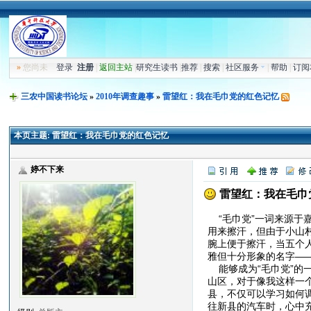
»
您尚未
登录
注册
|
返回主站
|
研究生读书
|
推荐
|
搜索
|
社区服务
|
帮助
|
订阅
三农中国读书论坛
»
2010年调查趣事
»
雷望红：我在毛巾党的红色记忆
本页主题:
雷望红：我在毛巾党的红色记忆
婷不下来
雷望红：我在毛巾
“毛巾党”一词来源于
用来擦汗，但由于小山
腕上便于擦汗，当五个
雅但十分形象的名字—
能够成为“毛巾党”的
山区，对于像我这样一
县，不仅可以学习如何调
往新县的汽车时，心中