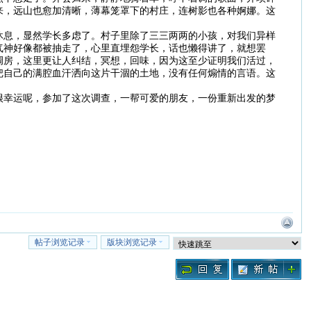
来，远山也愈加清晰，薄幕笼罩下的村庄，连树影也各种婀娜。这
休息，显然学长多虑了。村子里除了三三两两的小孩，对我们异样
气神好像都被抽走了，心里直埋怨学长，话也懒得讲了，就想罢
调房，这里更让人纠结，冥想，回味，因为这至少证明我们活过，
把自己的满腔血汗洒向这片干涸的土地，没有任何煽情的言语。这
很幸运呢，参加了这次调查，一帮可爱的朋友，一份重新出发的梦
帖子浏览记录
版块浏览记录