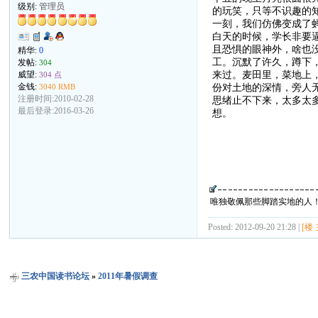
级别:
管理员
的玩笑，只等不识趣的
一刻，我们仿佛变成了
白天的时候，学长非要
且恐惧的眼神外，啥也
精华:
0
工。沉默了许久，蹲下
发帖:
304
来过。麦田里，菜地上
威望:
304 点
份对土地的深情，旁人
金钱:
3040 RMB
注册时间:2010-02-28
思绪止不下来，太多太
最后登录:2016-03-26
想。
09
唯独敬佩那些脚踏实地的人
Posted: 2012-09-20 21:28 |
[楼 
三农中国读书论坛
»
2011年暑假调查