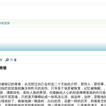
本帖更新
旅途
将被铭记的青春，从没想过自己会对这二十天如此介怀，那些人，那些事
们灿烂的笑脸就像没有昨天的哀伤。只等某个场景被恢复，记忆被唤醒。
原，满眼绿色，直给人新的希望。但最触动人心的却是稀稀落落的向日葵
里的不屈英魂，只把漫天曝晒站成一抹风淡云清。就这样，这样，坚毅地
心情就好了。偷偷地摘一颗葵籽，白白的壳，花蜜一样的芬芳，和着夜空
亮，月圆的时候也是想家的时候，望一望身边的同伴，心里都是满足，有