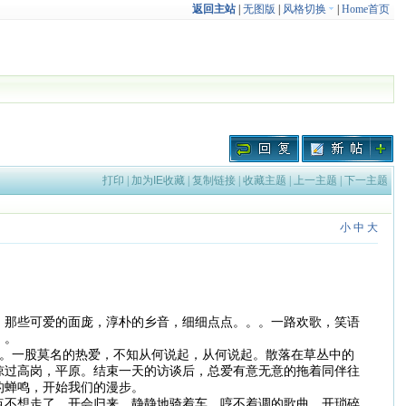
返回主站
|
无图版
|
风格切换
|
Home首页
打印
|
加为IE收藏
|
复制链接
|
收藏主题
|
上一主题
|
下一主题
小
中
大
，那些可爱的面庞，淳朴的乡音，细细点点。。。一路欢歌，笑语
。。
。一股莫名的热爱，不知从何说起，从何说起。散落在草丛中的
掠过高岗，平原。结束一天的访谈后，总爱有意无意的拖着同伴往
的蝉鸣，开始我们的漫步。
点不想走了。开会归来，静静地骑着车，哼不着调的歌曲，开琐碎