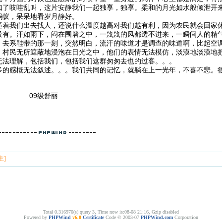
知了吱哇乱叫，这片安静我们一起独享，独享。柔和的月光如水般倾泄开
蚂蚁，呆呆地看岁月静好。
逼着我们出去找人，还说什么温度越高对我们越有利，因为农民就会回家
没有。汗如雨下，闷在围墙之中，一篾篾的风都透不进来，一瞬间人的精
，去系鞋带的那一刻，突然明白，流汗的味道才是调查的味道啊，比起空
，村民无所遮蔽地浸泡在日光之中，他们的表情无法模仿，淡漠地淡漠地
无法理解，包括我们，包括我们这群匆匆去也的过客。。。
多的感概无法叙述。。。我们共同的记忆，就躺在上一光年，不喜不悲。
级舒丽
！
主]
Total 0.316970(s) query 3, Time now is:08-08 21:16, Gzip disabled
Powered by
PHPWind
v6.0
Certificate
Code © 2003-07
PHPWind.com
Corporation