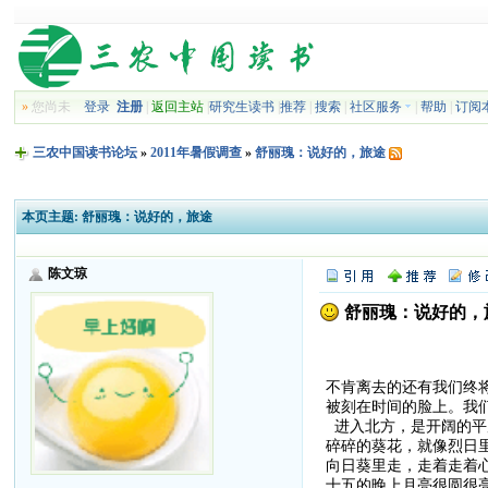
»
您尚未
登录
注册
|
返回主站
|
研究生读书
|
推荐
|
搜索
|
社区服务
|
帮助
|
订阅
三农中国读书论坛
»
2011年暑假调查
»
舒丽瑰：说好的，旅途
本页主题:
舒丽瑰：说好的，旅途
陈文琼
舒丽瑰：说好的，
不肯离去的还有我们终
被刻在时间的脸上。我
进入北方，是开阔的平
碎碎的葵花，就像烈日
向日葵里走，走着走着
十五的晚上月亮很圆很