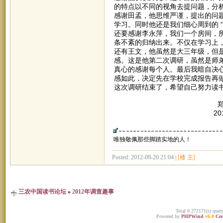
的特点以不同的视角去提问题，分析
感谢田孟，他思维严谨，提出的问
学习。同时他还是我们细心周到的 
还要感谢李永萍，我们一个房间，
条不紊的归纳出来。不仅在学习上
还有王文，他虽然是大三年级，但
感。这是他第二次调研，虽然是师
真心的感谢每个人。最后我暗自决
感如此，决定先在学校完成报告再
这次调研结束了，希望自己努力读
郑
2012年7月
唯独敬佩那些脚踏实地的人！
Posted: 2012-09-20 21:04 |
[楼 主]
三农中国读书论坛
»
2012年调查趣事
Total 0.272171(s) quer
Powered by
PHPWind
v6.0
Cer