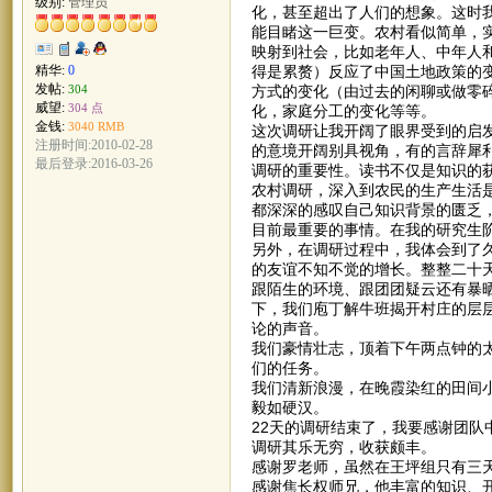
级别:
管理员
化，甚至超出了人们的想象。这时
能目睹这一巨变。农村看似简单，
映射到社会，比如老年人、中年人
得是累赘）反应了中国土地政策的
精华:
0
发帖:
方式的变化（由过去的闲聊或做零
304
威望:
304 点
化，家庭分工的变化等等。
金钱:
3040 RMB
这次调研让我开阔了眼界受到的启
注册时间:2010-02-28
的意境开阔别具视角，有的言辞犀
最后登录:2016-03-26
调研的重要性。读书不仅是知识的
农村调研，深入到农民的生产生活是
都深深的感叹自己知识背景的匮乏
目前最重要的事情。在我的研究生
另外，在调研过程中，我体会到了
的友谊不知不觉的增长。整整二十
跟陌生的环境、跟团团疑云还有暴
下，我们庖丁解牛班揭开村庄的层
论的声音。
我们豪情壮志，顶着下午两点钟的
们的任务。
我们清新浪漫，在晚霞染红的田间
毅如硬汉。
22天的调研结束了，我要感谢团
调研其乐无穷，收获颇丰。
感谢罗老师，虽然在王坪组只有三
感谢焦长权师兄，他丰富的知识、