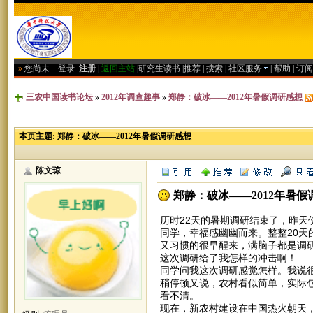
»
您尚未
登录
注册
|
返回主站
|
研究生读书
|
推荐
|
搜索
|
社区服务
|
帮助
|
订阅
三农中国读书论坛
»
2012年调查趣事
»
郑静：破冰——2012年暑假调研感想
本页主题:
郑静：破冰——2012年暑假调研感想
陈文琼
郑静：破冰——2012年暑假
历时22天的暑期调研结束了，昨
同学，幸福感幽幽而来。整整20
又习惯的很早醒来，满脑子都是调
这次调研给了我怎样的冲击啊！
同学问我这次调研感觉怎样。我说很
稍停顿又说，农村看似简单，实际
看不清。
现在，新农村建设在中国热火朝天