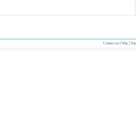
Contact us
|
Wap
|
Top