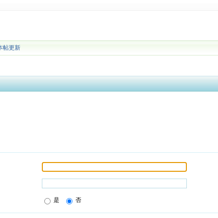
本帖更新
是
否