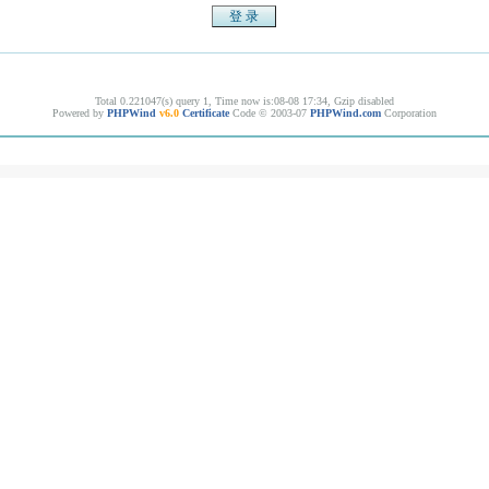
Total 0.221047(s) query 1, Time now is:08-08 17:34, Gzip disabled
Powered by
PHPWind
v6.0
Certificate
Code © 2003-07
PHPWind.com
Corporation