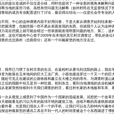
观点的提出造成的不仅仅是分歧，同时也提供了一种全新的视角来解释问
解释当地的某些习俗。虽然有些问题无法解释（如对村民在无监督情况下
调查组的成员专业配置进行了讨论，最后得出结论——仅是社会学专业的
的不同。中心的这种调查内容不好用问卷，于是大家从调查开始到结束都
果把握清楚，也能挖掘一些不易从表面发现的东西。但就我个人认为这种
精力花在挖掘上就可能会错过一些表面能发现明显问题的地方。第二，这
当然，这也可能有中心曾于2009年在本地区其它村庄调查过，带队的各
调查的北岔路村（岔路部分）还有一个叫戴家堡的地方没去过。
时，我早已习惯了在村庄里的生活。在返程时从赛马到沈阳的路上，我在
林变为散落在玉米地间的巨大工业厂房。小面包接连穿过一个又一个的巨
，随处可见正在建设的公路铁路和矗立在大楼之间的塔吊。与调查时漫山
查之后的我眼中却又是另一种壮观。初到东北，看到当地满地的农业机械
我从老家突然转移到今天我们调查的村庄，看过村长家的木地板和车库、
再一次从视觉上感受到了中国作为一个国家的迅猛发展。试想把一个改革
每天都能看见的习以为常的延绵不绝的建筑工地、连续不断的高速铁路就
向窗外看，光是我们现在人手一个的手机，让我们可以在几秒钟内与遍布
电报这种最新型的通讯工具在不到一代人的时间里被这个小东西踢进了博