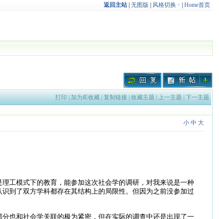
返回主站
|
无图版
|
风格切换
|
Home首页
打印
|
加为IE收藏
|
复制链接
|
收藏主题
|
上一主题
|
下一主题
小
中
大
是理工模式下的教育，能参加这次社会学的调研，对我来说是一种
认识到了双方学科都存在其结构上的局限性。但因为之前没参加过
部分也和社会学关联的极为紧密，但在实际的调查中还是出现了一