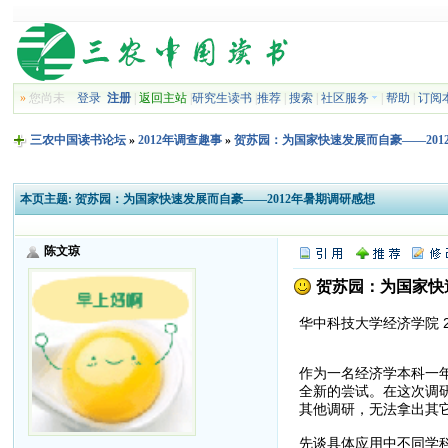
»
您尚未
登录
注册
|
返回主站
|
研究生读书
|
推荐
|
搜索
|
社区服务
|
帮助
|
订阅
三农中国读书论坛
»
2012年调查趣事
»
贺苏园：为国家快速发展而自豪——201
本页主题:
贺苏园：为国家快速发展而自豪——2012年暑期调研感想
陈文琼
贺苏园：为国家快速
华中科技大学经济学院 2
作为一名经济学本科一
全新的尝试。在这次调
其他调研，无法拿出其
先谈具体应用中不同学