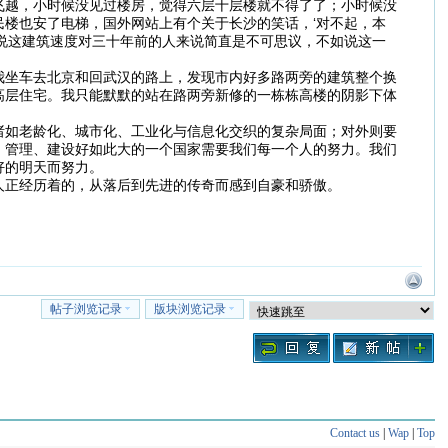
飞越，小时候没见过楼房，觉得六层十层楼就不得了了；小时候没
楼也安了电梯，国外网站上有个关于长沙的笑话，‘对不起，本
说这建筑速度对三十年前的人来说简直是不可思议，不如说这一
我坐车去北京和回武汉的路上，发现市内好多路两旁的建筑整个换
高层住宅。我只能默默的站在路两旁新修的一栋栋高楼的阴影下体
诸如老龄化、城市化、工业化与信息化交织的复杂局面；对外则要
，管理、建设好如此大的一个国家需要我们每一个人的努力。我们
好的明天而努力。
人正经历着的，从落后到先进的传奇而感到自豪和骄傲。
帖子浏览记录
版块浏览记录
Contact us
|
Wap
|
Top