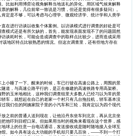
题。比如利用博弈论视角解释当地送礼的异化、用区域气候来解释
投票的解释，几位前辈一致说是习惯，但还是觉得有很多疑问）。
人肯定是不够，可以考虑与心理学、微观经济学、统计学和人类学
一直在进行访谈以收集个体案例。以访谈模式进行调查的好处是可
调查模式还是有所欠缺的，首先，能发现表面发现不了的问题固然
种访谈耗时长，可能会造成调查中的取样点比较少，进而造成采用
位对该地区特点比较熟悉的情况。但这次调查里，还有些地方存在
车上小睡了一下。醒来的时候，车已行驶在高速公路上，周围的景
大隧道，与高速公路平行的，是正在修建的高速铁路专用高架桥。
遍野的玉米地相比，这种我们调查组里大多数人已经习以为常的景
和轿车，就想起在自己的老家一个村只有几台拖拉机，轿车基本没
看过我们住的阿姨家院子里的小汽车和三轮，我肯定以为四个现代
开放之前的普通人送到现在，让他沿丹东坐车到北京，再从北京坐
能把他吓到目瞪口呆。但如果用当时的视角来看现在这个世界，感
在地球上的任意一台电话通话，发送接收或是随时随地接入全球互
物馆。如今具有这么大功能的手机却只要几百块，——不到一个打