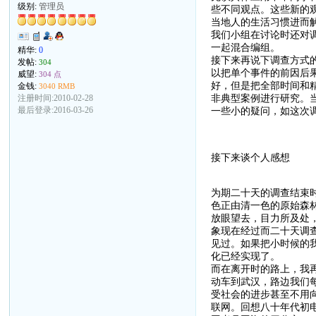
级别:
管理员
些不同观点。这些新的
当地人的生活习惯进而
我们小组在讨论时还对
一起混合编组。
精华:
0
接下来再说下调查方式
发帖:
304
以把单个事件的前因后
威望:
304 点
好，但是把全部时间和
金钱:
3040 RMB
非典型案例进行研究。
注册时间:2010-02-28
一些小的疑问，如这次
最后登录:2016-03-26
接下来谈个人感想
为期二十天的调查结束
色正由清一色的原始森
放眼望去，目力所及处
象现在经过而二十天调
见过。如果把小时候的
化已经实现了。
而在离开时的路上，我
动车到武汉，路边我们
受社会的进步甚至不用
联网。回想八十年代初