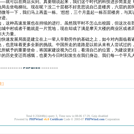
——就可以在商店买到。真要细说起来，我们这个时代的科技进步简直是
地局去坐电梯玩。现在呢？没二十层都不好意思说自己是楼房，六层的居民
稍微等一下，我们马上再盖一栋。’想想，三个月盖起一栋百层楼房，与其
奇迹。
边，这种高速发展也在持续的进行。虽然我平时不怎么出校园，但这次在
的城中村或者干脆就是一片荒地，现在却成了满是摩天大楼的商业区或者
伟大力量。
的快速发展局面是建立在上一辈人辛勤劳作的基础之上，如今对内面临着
色，也意味着更多全新的挑战。中国所走的道路是以前从未有人尝试过的
代所赋予的重要使命，将国家建设视为己任，看清自己的位置，为建设更
年的历史变迁而感慨，也要为今日时刻发生在我们身边、我们每一个平凡
！
主]
Total 0.256448(s) query 3, Time now is:08-06 17:29, Gzip disabled
Powered by
PHPWind
v6.0
Certificate
Code © 2003-07
PHPWind.com
Corporation