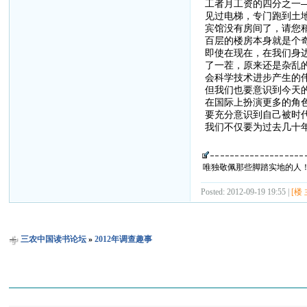
工者月工资的四分之一
见过电梯，专门跑到土
宾馆没有房间了，请您
百层的楼房本身就是个
即使在现在，在我们身
了一茬，原来还是杂乱
会科学技术进步产生的
但我们也要意识到今天
在国际上扮演更多的角
要充分意识到自己被时
我们不仅要为过去几十
唯独敬佩那些脚踏实地的人
Posted: 2012-09-19 19:55 |
[楼 
三农中国读书论坛
»
2012年调查趣事