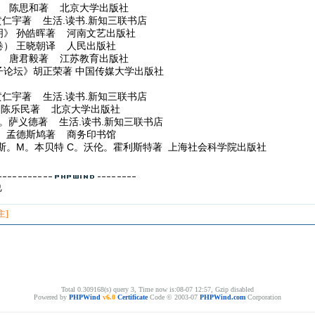
》 陈思和著 北京大学出版社
宇著 生活.读书.新知三联书店
明》 孙皓晖著 河南文艺出版社
卷） 王晓朝译 人民出版社
》 唐君毅著 江苏教育出版社
子论坛》胡正荣著 中国传媒大学出版社
宇著 生活.读书.新知三联书店
陈乐民著 北京大学出版社
。萨义德著 生活.读书.新知三联书店
》 孟德斯鸠著 商务印书馆
斯。M。本贝特 C。沃伦。霍利斯特著 上海社会科学院出版社
己
主]
Total 0.309168(s) query 3, Time now is:08-07 12:57, Gzip disabled
Powered by
PHPWind
v6.0
Certificate
Code © 2003-07
PHPWind.com
Corporation