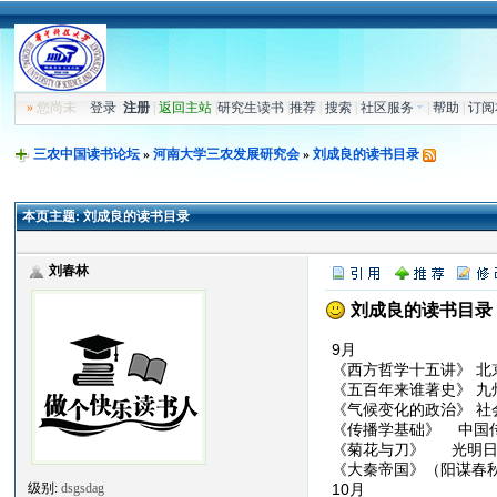
»
您尚未
登录
注册
|
返回主站
|
研究生读书
|
推荐
|
搜索
|
社区服务
|
帮助
|
订阅
三农中国读书论坛
»
河南大学三农发展研究会
»
刘成良的读书目录
本页主题:
刘成良的读书目录
刘春林
刘成良的读书目录
9月
《西方哲学十五讲》 
《五百年来谁著史》 
《气候变化的政治》 社
《传播学基础》 中国
《菊花与刀》 光明
《大秦帝国》（阳谋春秋
10月
级别:
dsgsdag