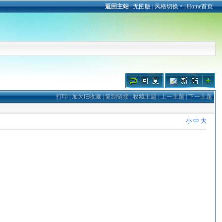
返回主站
|
无图版
|
风格切换
|
Home首页
打印
|
加为IE收藏
|
复制链接
|
收藏主题
|
上一主题
|
下一主题
小
中
大