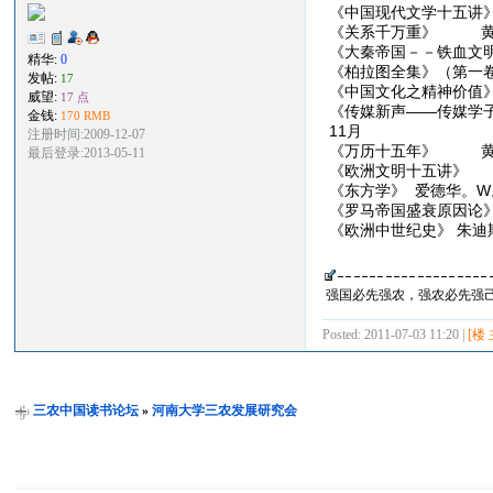
《中国现代文学十五讲
《关系千万重》 黄仁
《大秦帝国－－铁血文
精华:
0
《柏拉图全集》（第一
发帖:
17
《中国文化之精神价值
威望:
17 点
《传媒新声——传媒学
金钱:
170 RMB
11月
注册时间:2009-12-07
《万历十五年》 黄仁
最后登录:2013-05-11
《欧洲文明十五讲》 
《东方学》 爱德华。W
《罗马帝国盛衰原因论
《欧洲中世纪史》 朱迪
强国必先强农，强农必先强
Posted: 2011-07-03 11:20 |
[楼 
三农中国读书论坛
»
河南大学三农发展研究会