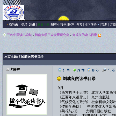
»
您尚未
登录
注册
|
返回主站
|
研究生读书
|
推荐
|
搜索
|
社区服务
|
帮助
|
订阅
三农中国读书论坛
»
河南大学三农发展研究会
»
刘成良的读书目录
本页主题:
刘成良的读书目录
刘春林
刘成良的读书目录
9月
《西方哲学十五讲》 北京大学出版
《五百年来谁著史》 九州出版社
《气候变化的政治》 社会科学文献
《传播学基础》 中国传媒大学出版
《菊花与刀》 光明日报出版社
《大秦帝国》（阳谋春秋 上下） 河