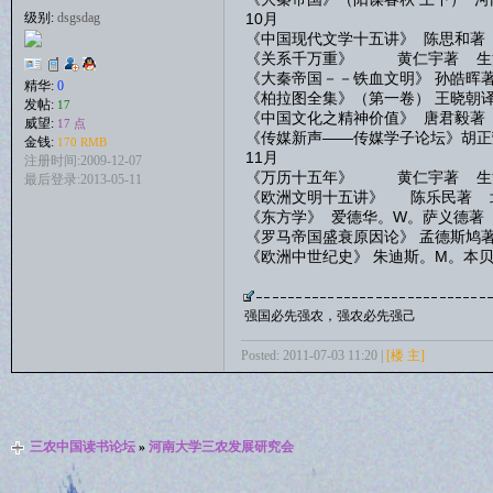
10月
级别:
dsgsdag
《中国现代文学十五讲》 陈思和著
《关系千万重》 黄仁宇著 生活
《大秦帝国－－铁血文明》 孙皓晖
精华:
0
《柏拉图全集》（第一卷） 王晓朝
发帖:
17
《中国文化之精神价值》 唐君毅著
威望:
17 点
《传媒新声——传媒学子论坛》胡正
金钱:
170 RMB
11月
注册时间:2009-12-07
《万历十五年》 黄仁宇著 生活
最后登录:2013-05-11
《欧洲文明十五讲》 陈乐民著 
《东方学》 爱德华。W。萨义德著 
《罗马帝国盛衰原因论》 孟德斯鸠
《欧洲中世纪史》 朱迪斯。M。本贝
强国必先强农，强农必先强己
Posted: 2011-07-03 11:20 |
[楼 主]
三农中国读书论坛
»
河南大学三农发展研究会