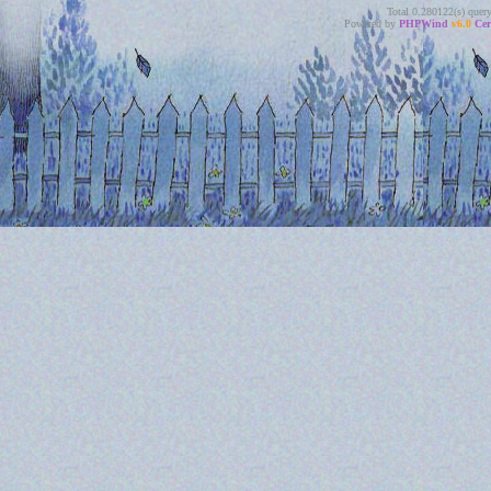
Total 0.280122(s) quer
Powered by
PHPWind
v6.0
Cer