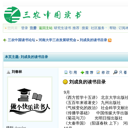
»
您尚未
登录
注册
|
返回主站
|
研究生读书
|
推荐
|
搜索
|
社区服务
|
帮助
|
订阅
三农中国读书论坛
»
河南大学三农发展研究会
»
刘成良的读书目录
本页主题:
刘成良的读书目录
刘春林
刘成良的读书目录
9月
《西方哲学十五讲》 北京大学出版
《五百年来谁著史》 九州出版社
《气候变化的政治》 社会科学文献
《传播学基础》 中国传媒大学出版
《菊花与刀》 光明日报出版社
《大秦帝国》（阳谋春秋 上下） 河
级别:
dsgsdag