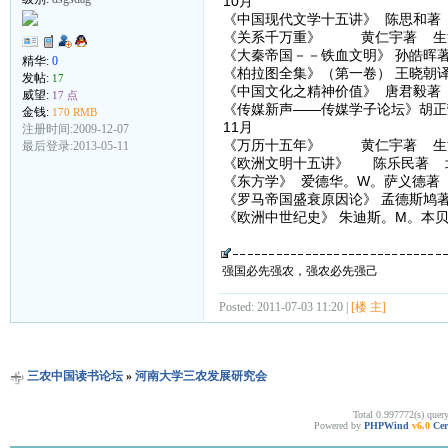
10月
《中国现代文学十五讲》 陈思和著
《关系千万重》 黄仁宇著 生活
《大秦帝国－－铁血文明》 孙皓晖
精华:
0
《柏拉图全集》（第一卷） 王晓朝
发帖:
17
《中国文化之精神价值》 唐君毅著
威望:
17 点
《传媒新声——传媒学子论坛》胡正
金钱:
170 RMB
11月
注册时间:2009-12-07
《万历十五年》 黄仁宇著 生活
最后登录:2013-05-11
《欧洲文明十五讲》 陈乐民著 
《东方学》 爱德华。W。萨义德著 
《罗马帝国盛衰原因论》 孟德斯鸠
《欧洲中世纪史》 朱迪斯。M。本贝
强国必先强农，强农必先强己
Posted: 2011-07-03 11:20 |
[楼 主]
三农中国读书论坛
»
河南大学三农发展研究会
Total 0.997772(s) quer
Powered by
PHPWind
v6.0
Cer