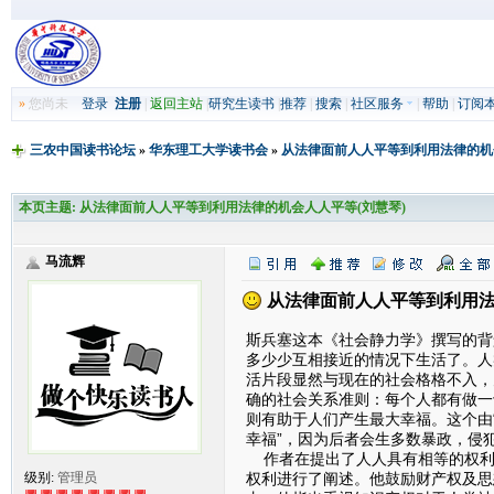
»
您尚未
登录
注册
|
返回主站
|
研究生读书
|
推荐
|
搜索
|
社区服务
|
帮助
|
订阅
三农中国读书论坛
»
华东理工大学读书会
»
从法律面前人人平等到利用法律的机
本页主题:
从法律面前人人平等到利用法律的机会人人平等(刘慧琴)
马流辉
从法律面前人人平等到利用法
斯兵塞这本《社会静力学》撰写的背
多少少互相接近的情况下生活了。人
活片段显然与现在的社会格格不入，
确的社会关系准则：每个人都有做一
则有助于人们产生最大幸福。这个由
幸福”，因为后者会生多数暴政，侵
作者在提出了人人具有相等的权利
权利进行了阐述。他鼓励财产权及思
级别:
管理员