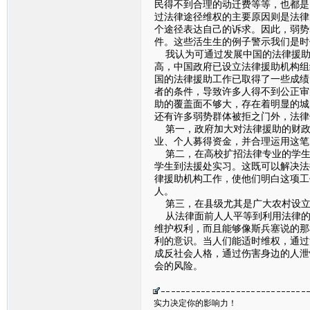
民得不到合理的动迁费等等，也都是
过法律途径维权的主要原因则是法律
个途径表达自己的诉求。因此，弱势
件。这些活生生的例子警示我们是时
我认为可通过发展中国的法律援助逐
高，中国政府已设立法律援助机构组
国的法律援助工作已取得了一些成绩
者的条件，导致许多人得不到公正审
助的覆盖面不够大，存在着明显的城
还有许多弱势群体被拒之门外，法律
第一，政府加大对法律援助的财政
业、个人募得资金，并合理运用这笔
第二，在高校扩招法律专业的学生
学生到法援处实习。这既可以解决法
律援助机构工作，使他们明白这项工
人。
第三，在县级尤其是广大农村设立
从法律面前人人平等到利用法律的
维护权利，而且能够像斯兵塞说的那
利的意识。当人们能适时维权，通过
成反社会人格，通过伤害身边的人泄
会的风险。
实力决定你的影响力！