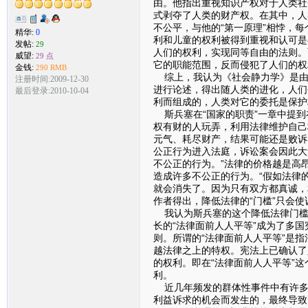
由。他指出重视知识产权对于人类社
式剥夺了人类的财产权。在其中，人
不公平，与他的“第一原理”相悖，
精华:
0
利和儿童的权利被得到重视和认可是
发帖:
29
人们的权利，实现同等自由的法则。
威望:
29 点
它的职能范围，反而侵犯了人们的权
金钱:
290 RMB
综上，我认为《社会静力学》是由
注册时间:2009-12-30
进行论述，得出随人类的进化，人们
最后登录:2010-10-04
利而组成的，人类对它的委托是保护
斯兵塞在“国家的职责”一章中提到
权有财的人玩弄，利用法律维护自己
元气、耗尽财产，结果可能还是败诉
公正行为进入法庭，诉讼案会因此大
不公正的行为。”法律的价格越是高
造成许多不公正的行为。“假如法律
就会消失了。因为只有双方都真诚，
作者得出，降低法律的“门槛”只会
我认为斯兵塞的这个降低法律门槛
长的“法律面前人人平等”成为了多
则。所谓的“法律面前人人平等”是
越法律之上的特权。宪法上已确认了
的权利。即在“法律面前人人平等”
利。
近几年频发的群体性事件中有许多
利益诉求的机会而发生的，最终导致