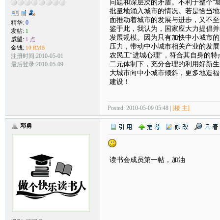
问题和深层次的矛盾。不利于整个“
批量地涌入城市的情况。若是恰当地
面推动着城市的发展与进步，又不至
精华:
0
鉴于此，我认为，国家应大力提倡并
发帖:
1
发展规模。因为只有加快中小城市的
威望:
1 点
压力，带动中小城市相关产业的发展
金钱:
10 RMB
农民工“进城心理”，符合其自身的
注册时间:2010-05-01
二元体制下，充分合理的利用好新生
最后登录:2010-05-09
大城市向中小城市倾斜，更多地造福
建设！
Posted: 2010-05-09 05:48 |
[楼 主]
邓勇
读书会成员第一帖，加油