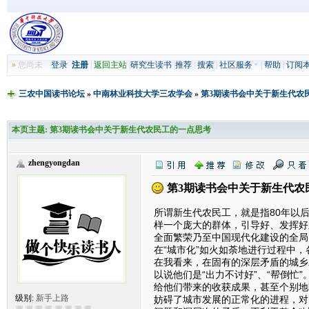
»
您尚未
登录
注册
|
返回主站
|
研究生读书
|
推荐
|
搜索
|
社区服务
|
帮助
|
订阅
三农中国读书论坛
»
中南林业科技大学三农学会
»
第3期读书会中关于新生代农
本页主题:
第3期读书会中关于新生代农民工的一点思考
zhengyongdan
第3期读书会中关于新生代农
所谓新生代农民工，就是指80年以
样一个庞大的群体，引导好、发挥好
全面繁荣乃至中国现代化建设的全局
在“城市化”如火如荼地进行过程中
在我看来，在固有的深层矛盾的城乡
以说他们是“出力不讨好”、“帮倒
给他们带来的收获成果，甚至个别地
级别:
新手上路
妨碍了城市发展的正常化的进程，对