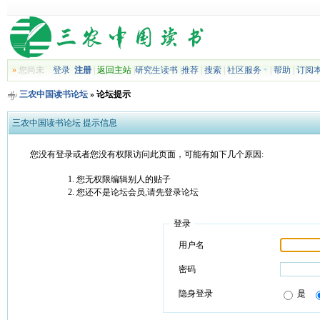
»
您尚未
登录
注册
|
返回主站
|
研究生读书
|
推荐
|
搜索
|
社区服务
|
帮助
|
订阅
三农中国读书论坛
» 论坛提示
三农中国读书论坛 提示信息
您没有登录或者您没有权限访问此页面，可能有如下几个原因:
您无权限编辑别人的贴子
您还不是论坛会员,请先登录论坛
登录
用户名
密码
隐身登录
是