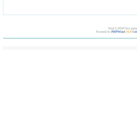
Total 0.205073(s) quer
Powered by
PHPWind
v6.0
Cer