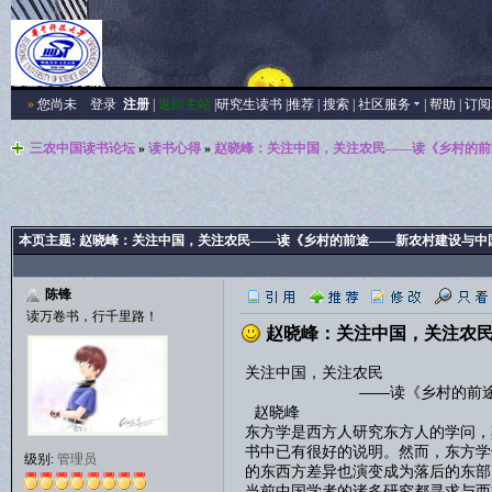
»
您尚未
登录
注册
|
返回主站
|
研究生读书
|
推荐
|
搜索
|
社区服务
|
帮助
|
订阅
三农中国读书论坛
»
读书心得
»
赵晓峰：关注中国，关注农民——读《乡村的前
本页主题:
赵晓峰：关注中国，关注农民——读《乡村的前途——新农村建设与中
陈锋
读万卷书，行千里路！
赵晓峰：关注中国，关注农民
关注中国，关注农民
——读《乡村的前途——新
赵晓峰
东方学是西方人研究东方人的学问，
书中已有很好的说明。然而，东方学
级别:
管理员
的东西方差异也演变成为落后的东部
当前中国学者的诸多研究都寻求与西