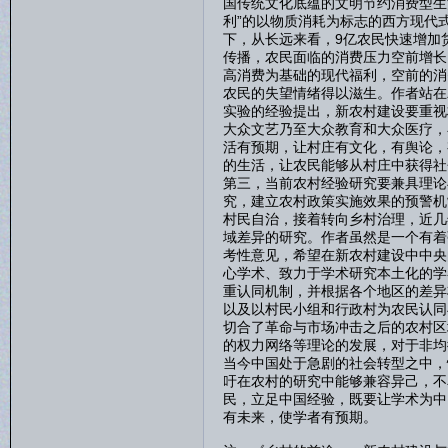
国传统文化底蕴的文明节约消费型生
利”的以物质消耗为标志的西方现代
下，从长远来看，9亿农民快速增加
传播，农民面临的消费压力空前增长
高消费为基础的现代福利，空前的消
农民的失望情绪得以滋生。作者站在
实验的经验提出，新农村建设要重视
大众文艺乃至大众教育和大众医疗，
活有预期，让村庄有文化，有舆论，
的生活，让农民能够从村庄中获得社
第三，当前农村经验研究要兼具理论
究，建立农村政策实施效果的预警机
村民自治，接着转向乡村治理，近几
域差异的研究。作者虽然是一个有着
考性意见，希望在新农村建设中中央
心学术、致力于学术研究本土化的学
重认同机制，并根据各个地区的差异
以及以村民小组和行政村为农民认同
切合了革命与市场冲击之后的农村区
的权力网络等理论的发展，对于非均
当今中国处于急剧的社会转型之中，
吁在农村的研究中能够兼容异己，不
民，立足中国经验，既要让学术为中
有未来，使学者有预期。