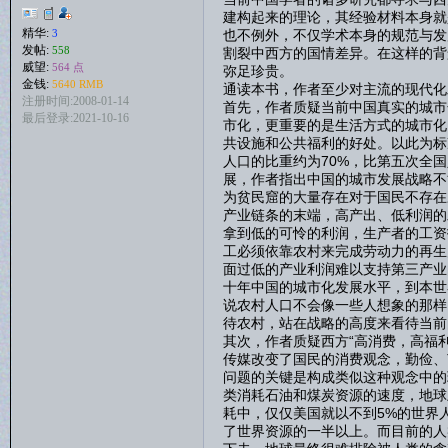
建构起来的理论，其经验材料本身就
精华:
也不例外，不仅学术本身的规范与发
3
发帖:
558
割裂中西方的国情差异。在这样的背
威望:
564 点
弥足珍贵。
金钱:
5640 RMB
通读本书，作者至少对主流的现代化
注册时间:2008-01-14
首先，作者质疑当前中国真实的城市
最后登录:2021-10-16
市化，更重要的是生活方式的城市化
共设施和公共福利的好处。以此为标准
人口的比重约为70%，比第五次全国
展，作者指出中国的城市发展战略不
为贫民窟的大量存在对于国民不存在
产业链条的末端，高产出、低利润的
拿到低的可怜的利润，生产者的工资
工必须依靠农村来完成劳动力的再生
面过低的产业利润难以支持第三产业
十年中国的城市化发展水平，到本世
说农村人口不会像一些人想象的那样
待农村，站在战略的高度来看待当前
其次，作者质疑西方“高消费，高福
传媒改变了国民的消费观念，勤俭、
问题的关键是构成类似这种观念中的
类消耗石油和煤炭资源的速度，地球
耗中，仅仅美国就以不到5%的世界
了世界资源的一半以上。而目前的人