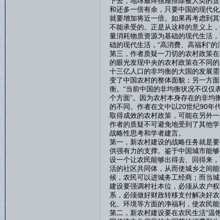
下去，地球最终很难排除被人类的贪
和还多一倍有余，只要中国的现代化
就要增加将近一倍。如果再考虑到其
不能承受的。正是从这样的意义上，
量消耗物质资源为基础的现代生活，
础的现代生活，“高消费、高福利”
第三，作者质疑一刀切的农村政策在
的眼光发现中央的农村政策在不同的
十三亿人口的非均衡的大国的发展需
变了中国农村的整体面貌；另一方面
衡。“当前中国的非均衡状况不仅仅
个方面”。因为农村本身存在的非均
的不同。作者在文中以20世纪90
取得成效的农村政策，可能在另外一
作者的质疑不可避免地受到了其他学
战略性思考和学者建言。
第一，新农村建设的战略任务就是要
供强有力的支撑。鉴于中国城市能够
设一个让农民能够出得去、回得来，
活的社区共同体，从而使城乡之间能
候，农民可以进城务工经商；而当城
建设要强调村社本位，必须从农户权
系，必须做好财政转移支付解决好农
化、环境等方面的净福利，使农民能
第二，新农村建设要在农民生活“温