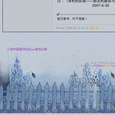
注：《乡村的前途——新农村建
2007-6-30
读万卷书，行千里路！
Posted: 2008-03-16 16:35 |
[楼 主]
三农中国读书论坛
»
读书心得
Total 1.700413(s) quer
Powered by
PHPWind
v6.0
Cer