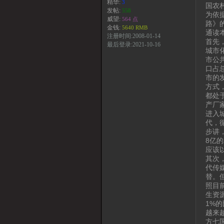
精华:
3
国农
发帖:
558
为依
威望:
564 点
路》
金钱:
5640 RMB
通读
注册时间:2008-01-14
首先
最后登录:2021-10-16
城市
市公
口占
市的
方式
都处
产厂
进入
代，
步讲
8亿
应该
其次
代传
替。
照目
生资
1%
越来
方七