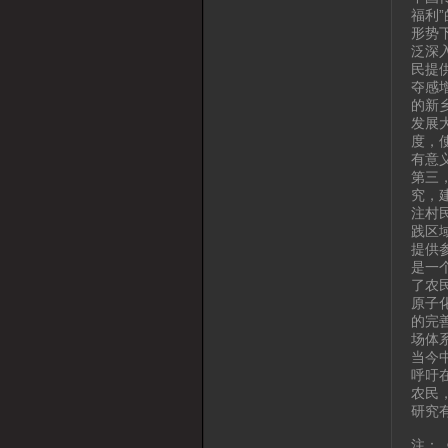
福利
形势
泛深
民提
夺感
的新
发展
度，
有意
第三
究，
注村
践区
提供
是一
了农
原子
的完
场体
当今
呼吁
农民
研究
注：