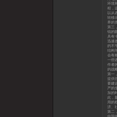
环境
程，
以从
转移
界的
第三
锐的
具有
迅速
的不
结构
会有
一些
作者
的战
第一
提供
要建
严的
加的
此，
用的
济、
第二
中国