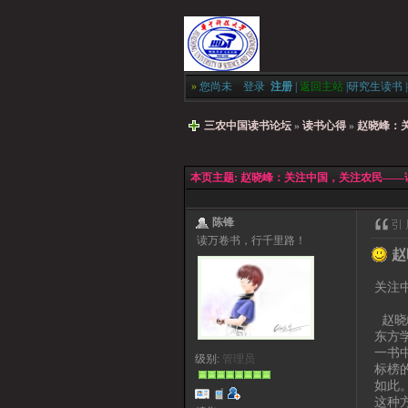
»
您尚未
登录
注册
|
返回主站
|
研究生读书
|
三农中国读书论坛
»
读书心得
»
赵晓峰：
本页主题:
赵晓峰：关注中国，关注农民——
陈锋
读万卷书，行千里路！
赵
关注
—
赵晓
东方
一书
级别:
管理员
标榜
如此
这种