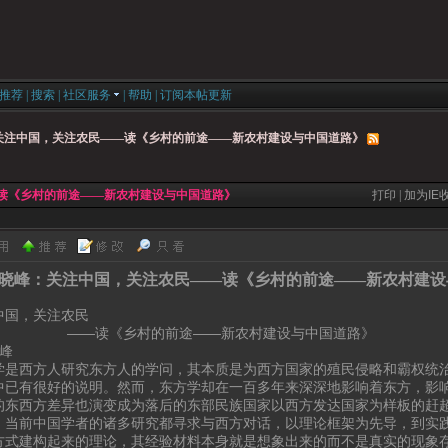
推荐
|
搜索
|
社区服务
|
帮助
|
订阅本帖更新
关注中国，关注农民——读《乡村的前途——新农村建设与中国道路》
读《乡村的前途——新农村建设与中国道路》
打印
|
加为IE
晓峰：关注中国，关注农民——读《乡村的前途——新农村建设
中国，关注农民
—读《乡村的前途——新农村建设与中国道路》
峰
学是西方人研究东方人的学问，其本质是为西方国家的殖民侵略和霸权统
中已有很好的说明。然而，东方学却在一百多年来深深地影响着东方，影
的东西方差异也演变成为落后的东部民族国家以西方发达国家为样板的赶
。当前中国学者的诸多研究都寻求与西方对话，以理论框架为先导，到实践
方式建构起来的理论，其经验材料本身就是想象出来的而不是真实的现象