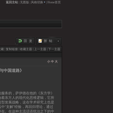
返回主站
|
无图版
|
风格切换
|
Home首页
收藏
|
复制链接
|
收藏主题
|
上一主题
|
下一主题
小
中
大
与中国道路》
治服务的，萨伊德在他的《东方学》
响着东方人的现代化思维逻辑，它所
超型发展战略，这在学术研究上也是
中“支解”经验，再回归理论，通过
存在。在这种主流话语统治之下的中