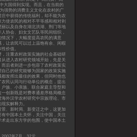
展中大国得到实现。而且，在当前的
因为强势的消费主义文化在农村的广
村庄中获得的传统福利，却不能为农
张力使农民的相对不平等感和相对剥
慧丽以及自身在湖北洪湖、荆门等地
年人协会、妇女文艺队等民间组织，
的情况下，大幅度提高农民的满意
感，让农民可以过上温饱有余、闲暇
体性价值。
野，注重农村政策实施的社会基础研
者从进入农村研究领域开始，先是关
，而后者则进一步包容了农村政策实
望自己的研究能够为国家的政策实施
域都发挥出最佳的效果，但同时他也
了农民认同与行动单位的概念，提出
、户族、小亲族、联合家庭主导型和
这一创新既是对费孝通差序格局概念
对海外汉学农村研究中宗族理论、市
的现实解释力。
背景、新时局、新变迁之中，这更加
要有中国本土关怀，关注中国，关注
学术走出东方学的包围，使中国本土
版社，2007年7月，32元