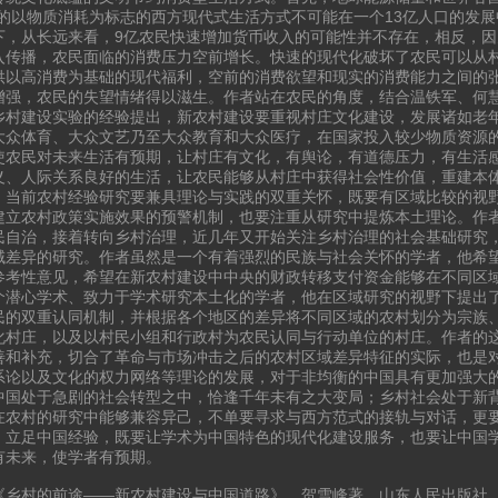
”的以物质消耗为标志的西方现代式生活方式不可能在一个13亿人口的发
下，从长远来看，9亿农民快速增加货币收入的可能性并不存在，相反，
入传播，农民面临的消费压力空前增长。快速的现代化破坏了农民可以从
供以高消费为基础的现代福利，空前的消费欲望和现实的消费能力之间的
增强，农民的失望情绪得以滋生。作者站在农民的角度，结合温铁军、何
乡村建设实验的经验提出，新农村建设要重视村庄文化建设，发展诸如老
大众体育、大众文艺乃至大众教育和大众医疗，在国家投入较少物质资源
使农民对未来生活有预期，让村庄有文化，有舆论，有道德压力，有生活
义、人际关系良好的生活，让农民能够从村庄中获得社会性价值，重建本
，当前农村经验研究要兼具理论与实践的双重关怀，既要有区域比较的视
建立农村政策实施效果的预警机制，也要注重从研究中提炼本土理论。作
民自治，接着转向乡村治理，近几年又开始关注乡村治理的社会基础研究
域差异的研究。作者虽然是一个有着强烈的民族与社会关怀的学者，他希
参考性意见，希望在新农村建设中中央的财政转移支付资金能够在不同区
个潜心学术、致力于学术研究本土化的学者，他在区域研究的视野下提出
民的双重认同机制，并根据各个地区的差异将不同区域的农村划分为宗族
化村庄，以及以村民小组和行政村为农民认同与行动单位的村庄。作者的
善和补充，切合了革命与市场冲击之后的农村区域差异特征的实际，也是
系论以及文化的权力网络等理论的发展，对于非均衡的中国具有更加强大
中国处于急剧的社会转型之中，恰逢千年未有之大变局；乡村社会处于新
在农村的研究中能够兼容异己，不单要寻求与西方范式的接轨与对话，更
，立足中国经验，既要让学术为中国特色的现代化建设服务，也要让中国
有未来，使学者有预期。
《乡村的前途——新农村建设与中国道路》，贺雪峰著，山东人民出