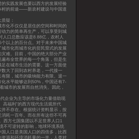
村的实践发展也要以西方的发展经验
乡村的前途——新农村建设与中国道
大质疑：
城市化不仅仅是居住的空间和时间的
劳动力的简单再生产，可以享受到城
人口总数应该是8.88亿，农村人
了6个以上的百分点。对于未来中国城
了城市化而城市化的贫民窟式的发展
的灾难。目前，中国的绝大部分产业
品遍布全世界的每一个角落，但是生
满足在城市生活的需要。这一方面使
岁数大了回到农村养老，一代接一
长有限，城市的吸纳能力有限。退一
水平能够达到50%，中国还有7-
随着城市的发展而自然消失。因此，
。
现代企业为主导的市场化力量借助现
、高福利”的西方现代生活观所代
实并不存在。根据统计资料显示，按
足消耗一百年。而在所有这些不可再
。西方七国集团以不足世界人口1
境不可逆转的影响，地球环境系统
中国人口是美国人口的四倍多，比西
均资源和环境消耗量的一半，人类对