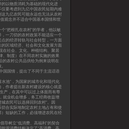
样的以物质消耗为基础的现代化进
不仅要考虑到九亿中国农民短期内难
到这九亿农民可能永远也无法从农村
价值观念并不适合中国基本国情和世
个“把根扎在农村”的学者，他以敏
异，一刀切的农村政策不能适应一个
起点的经济转轨与社会转型，一方面
在的区域经济、社会和文化发展方面
现在社会、文化、种植结构、聚居
律、制度）在不同农村实施的效果
革后的农村公共品供给为例来说明在
败。
于中国国情，提出了不同于主流话语
蓄水池”，为国家的城市化和现代化
力，作者提出新农村建设的核心就是
再生产，在其中可以过上体面而有尊
，就业机会增多，务工经商收益增
城农民可以选择回到农村”。因
系切合实际地制定农村土地占有和使
部）短缺的工作，必须增进农民在经
。
倡导树立“低消费、高福利”的契合
能源消费结构决定了“高消费、高