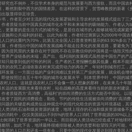
村研究也不例外，不仅学术本身的规范与发展要与西方接轨，而且中国农
据，断然割裂中西方的国情差异。在这样的背景下，贺雪峰教授的新著《
的出版显得弥足珍贵。
本书，作者至少对主流的现代化发展逻辑和主导农村的发展模式提出了三
，作者质疑当前中国真实的城市化水平和未来城市的吸纳能力。作者认为
化，更重要的是生活方式的城市化，是居住在城市的人能够就地完成家庭
共设施和公共福利的好处。以此为标准，作者经过测算认为2000年中国农村
总人口的比重约为70%，比第五次全国人口普查资料显示的63.91%多出
发展，作者指出中国的城市发展战略不能走拉美化的发展道路，要避免为
，因为贫民窟的大量存在对于国民不存在宗教信仰的中国将是一场毁灭性
于世界产业链条的末端，高产出、低利润的发展模式虽然使中国生产的产
家却只能拿到低的可怜的利润，生产者的工资报酬也极其低廉，根本不能
城市的农民工必须依靠农村来完成劳动力的再生产，年轻时到城市打工，
循环发展；一方面过低的产业利润难以支持第三产业的发展，就业机会增
，即使按照过去五十年中国的城市化发展水平，到本世界中叶，中国的城市化
的农村人口。这就是说农村人口不会像一些人想象的那样，在未来几十年
以长远的发展眼光来看待农村，站在战略的高度来看待当前的新农村建设
，作者质疑西方“高消费，高福利”的崇尚消费的生活方式能否中国化。以
媒改变了国民的消费观念，勤俭、节约的传统生活观被崇尚消费的“高消费
但问题的关键是构成类似这种观念中的现代化暗含的资源与环境基础，其
前人类消耗石油和煤炭资源的速度，地球上现存的石油和煤炭资源储备不
源的消耗中，仅仅美国就以不到5%的世界人口消耗了世界能源的30%以上
的比例消耗了世界资源的一半以上。而目前的人类活动已经造成了对地球环
越脆弱，如此下去，地球最终很难排除被人类的贪婪和欲望毁灭的可能。
国集团的人口总和还多一倍有余，只要中国的现代化发展达到现在美国人