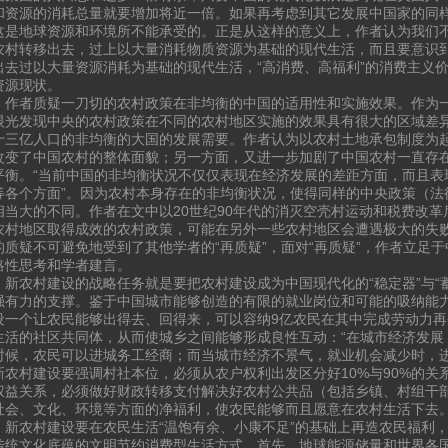
和资源的消耗总量就要增加将近一倍。如果再考虑到其它发展中国家的同
这是地球资源和环境所不能承受的。正是从这样的意义上，作者认为我们
农村转移出去，过上以大量消耗物质资源为基础的现代生活，而且要意识
出去过以大量资源消耗为基础的现代生活，“高消费、高福利”的消费主义
资源现状。
，作者质疑一刀切的农村政策在非均衡的中国的适用性和实施效果。作为一
眼光发现中央的农村政策在不同的农村地区实施的效果具有很大的区域差
十三亿人口的非均衡的大国的发展需要。作者认为以农村土地承包制度为
改变了中国农村的整体面貌；另一方面，又进一步加剧了中国农村一直存
平衡。“当前中国的非均衡状况不仅仅表现在经济发展的差距方面，而且表
等各个方面”。因为农村本身存在的非均衡状况，使得同样的中央政策（法
相当大的不同。作者在文中以20世纪90年代的消灭空壳村运动和税费改
农村地区取得成效的农村政策，可能在另外一些农村地区会遭遇极大的失
的质疑不可避免地受到了其他学者的“再质疑”，面对“再质疑”，作者立足
略性思考和学者建言。
，新农村建设的战略任务就是要把农村建设成为中国现代化的“稳定器”与“
强有力的支撑。鉴于中国城市能够创造的有限的就业岗位和可能的吸纳能
设一个让农民能够出得去、回得来，可以容纳9亿农民在其中完成劳动力
生活的社区共同体，从而使城乡之间能够形成良性互动：“在城市经济发展
时候，农民可以进城务工经商；而当城市经济不景气，就业机会减少时，进
新农村建设要强调村社本位，必须从农户权利出发区分好10%与90%的关
权益关系，必须做好财政转移支付解决好农村公共品（包括乡镇、村组干
社会、文化、环境等方面的净福利，使农民能够而且愿意在农村生活下去
，新农村建设要在农民生活“温饱有余、小康不足”的基础上再造农民福利，
传统文化底蕴的文明节约消费型生活方式。首先，地球能源储量和世界各国