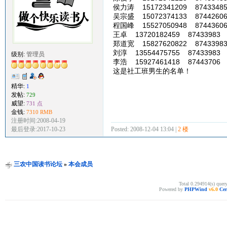
侯力涛 15172341209 8743348
吴宗盛 15072374133 8744260
程国峰 15527050948 87443606
王卓 13720182459 87433983
郑道宽 15827620822 87433983
刘淳 13554475755 87433983
级别:
管理员
李浩 15927461418 87443706
这是社工班男生的名单！
精华:
1
发帖:
729
威望:
731 点
金钱:
7310 RMB
注册时间:2008-04-19
Posted: 2008-12-04 13:04 |
2 楼
最后登录:2017-10-23
三农中国读书论坛
»
本会成员
Total 0.294914(s) quer
Powered by
PHPWind
v6.0
Cer