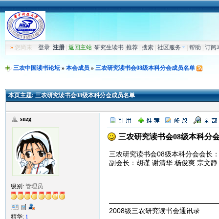
»
您尚未
登录
注册
|
返回主站
|
研究生读书
|
推荐
|
搜索
|
社区服务
|
帮助
|
订阅
三农中国读书论坛
»
本会成员
»
三农研究读书会08级本科分会成员名单
本页主题:
三农研究读书会08级本科分会成员名单
snzg
三农研究读书会08级本科分
三农研究读书会08级本科分会会长
副会长：胡谨 谢清华 杨俊爽 宗文静
级别:
管理员
————————————————
2008级三农研究读书会通讯录
精华:
1