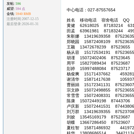
发帖:
596
威望:
594 点
中心电话：027-87557654 中心网
金钱:
5940 RMB
注册时间:2007-12-15
姓名 移动电话 宿舍电话 QQ
最后登录:2026-01-31
黄健 62618025 87183214 631
田孟 63961981 87183244 499
朱靳娜 13419639358 87523635 
郑晓园 15872408109 87523635
王颖 13472678239 87523655 
杨从容 15172534191 87523655
胡谨 15072402406 87523645 9
周平 15827089434 87523687 
彭婷 15997488084 87523717 8
杨俊爽 15171437662 45928171
谢清华 15871417638 10593773
曹丽娟 15172341131 87523607 
宗文静 15072498855 87523655 
常雪雪 15072408331 87523655 
陈康 15072449198 87443706 
卢庆新 15072441531 87443806
刘万群 13419639355 87523708 
刘姣 13545169179 87523687 
胡蝶 13667286450 87523607 
夏柱智 15871486932 4419724
桂华 13808686514 3442112