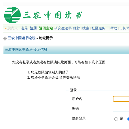
»
您尚未
登录
注册
|
返回主站
|
研究生读书
|
推荐
|
搜索
|
社区服务
|
帮助
|
订阅
三农中国读书论坛
» 论坛提示
三农中国读书论坛 提示信息
您没有登录或者您没有权限访问此页面，可能有如下几个原因:
您无权限编辑别人的贴子
您还不是论坛会员,请先登录论坛
登录
用户名
密码
隐身登录
是