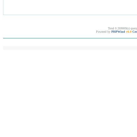
Total 0.269669(s) quer
Powered by
PHPWind
v6.0
Cer