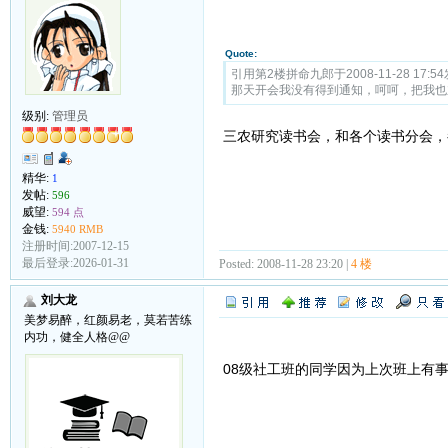
Quote:
引用第2楼拼命九郎于2008-11-28 17:54
那天开会我没有得到通知，呵呵，把我也
级别:
管理员
三农研究读书会，和各个读书分会，
精华:
1
发帖:
596
威望:
594 点
金钱:
5940 RMB
注册时间:2007-12-15
最后登录:2026-01-31
Posted: 2008-11-28 23:20 |
4 楼
刘大龙
美梦易醉，红颜易老，莫若苦练
内功，健全人格@@
08级社工班的同学因为上次班上有