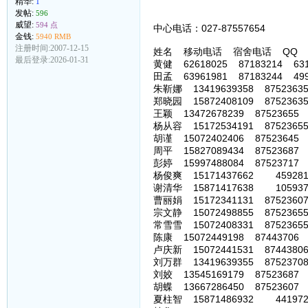
精华:
1
发帖:
596
威望:
594 点
中心电话：027-87557654 中心网
金钱:
5940 RMB
注册时间:2007-12-15
姓名 移动电话 宿舍电话 QQ
最后登录:2026-01-31
黄健 62618025 87183214 631
田孟 63961981 87183244 499
朱靳娜 13419639358 87523635 
郑晓园 15872408109 87523635
王颖 13472678239 87523655 
杨从容 15172534191 87523655
胡谨 15072402406 87523645 9
周平 15827089434 87523687 
彭婷 15997488084 87523717 8
杨俊爽 15171437662 45928171
谢清华 15871417638 10593773
曹丽娟 15172341131 87523607 
宗文静 15072498855 87523655 
常雪雪 15072408331 87523655 
陈康 15072449198 87443706 
卢庆新 15072441531 87443806
刘万群 13419639355 87523708 
刘姣 13545169179 87523687 
胡蝶 13667286450 87523607 
夏柱智 15871486932 4419724