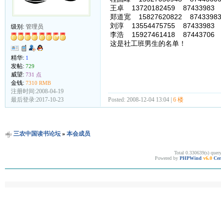
王卓 13720182459 87433983
郑道宽 15827620822 87433983
刘淳 13554475755 87433983
级别:
管理员
李浩 15927461418 87443706
这是社工班男生的名单！
精华:
1
发帖:
729
威望:
731 点
金钱:
7310 RMB
注册时间:2008-04-19
Posted: 2008-12-04 13:04 |
6 楼
最后登录:2017-10-23
三农中国读书论坛
»
本会成员
Total 0.330639(s) quer
Powered by
PHPWind
v6.0
Cer