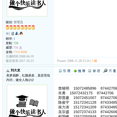
级别:
管理员
精华:
1
发帖:
729
威望:
731 点
金钱:
7310 RMB
注册时间:2008-04-19
Posted: 2008-11-28 23:24 |
5 楼
最后登录:2017-10-23
刘大龙
美梦易醉，红颜易老，莫若苦练
内功，健全人格@@
曾镜明 15072485896 8744270
肖勇 15072432175 87442706
郑普建 15072451007 8744270
陈俊宇 15172341128 8743348
侯力涛 15172341209 8743348
吴宗盛 15072374133 8744260
程国峰 15527050948 87443606