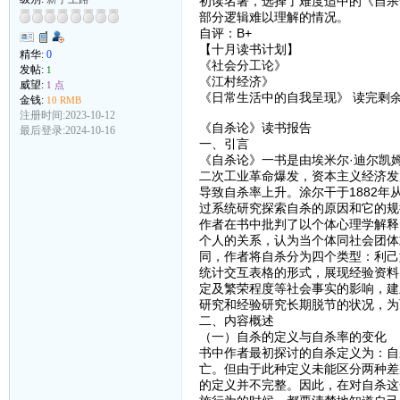
初读名著，选择了难度适中的《自杀
部分逻辑难以理解的情况。
自评：B+
【十月读书计划】
精华:
0
《社会分工论》
发帖:
1
《江村经济》
威望:
1 点
《日常生活中的自我呈现》 读完剩
金钱:
10 RMB
注册时间:2023-10-12
《自杀论》读书报告
最后登录:2024-10-16
一、引言
《自杀论》一书是由埃米尔·迪尔凯
二次工业革命爆发，资本主义经济发
导致自杀率上升。涂尔干于1882
过系统研究探索自杀的原因和它的规
作者在书中批判了以个体心理学解释
个人的关系，认为当个体同社会团体
同，作者将自杀分为四个类型：利己
统计交互表格的形式，展现经验资料
定及繁荣程度等社会事实的影响，建
研究和经验研究长期脱节的状况，为
二、内容概述
（一）自杀的定义与自杀率的变化
书中作者最初探讨的自杀定义为：自
亡。但由于此种定义未能区分两种差
的定义并不完整。因此，在对自杀这