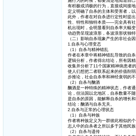
施行为的时候，都要清楚地知道自己
有积极或消极的行为，直接或间接地
定义明确了自杀的主体和受害者，以
此外，作者在对自杀进行定性时提出
性、特性和独特本质——完全具有社
机出现时，会明显看到自杀率大幅变
动趋势呈现波浪形，各波浪形状独特
（二）影响自杀现象产生的非社会因
1.自杀与心理变态
（1）自杀与精神错乱
作者在本章中将精神错乱导致的自杀
逻辑分析，作者得出结论，所有因精
收集并分析了11个国家精神病患者
使人们想把二者联系起来的价值削弱
步推论，社会自杀率和神经衰弱的不
（2）自杀与酗酒
酗酒是一种特殊的精神状态，作者通
论，但法国以北地区，自杀数量不随
是自杀的原因，能解释自杀的增长和
结论：酗酒与自杀无关。
2.自杀与正常的心理状态
（1）自杀与种族
作者将种族定义为一群彼此相似的个
志人中的自杀者之所以多于其他民族
（2）自杀与遗传