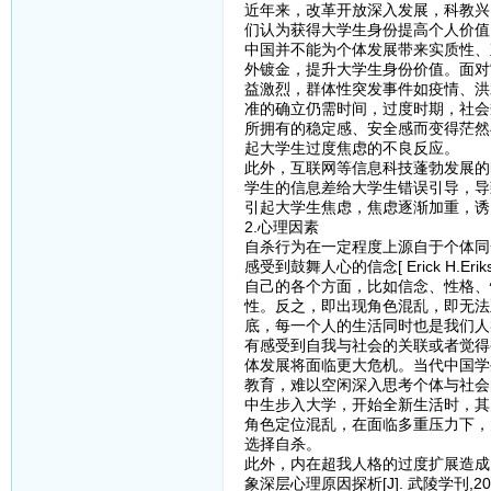
近年来，改革开放深入发展，科教兴
们认为获得大学生身份提高个人价值
中国并不能为个体发展带来实质性、
外镀金，提升大学生身份价值。面对
益激烈，群体性突发事件如疫情、洪
准的确立仍需时间，过度时期，社会
所拥有的稳定感、安全感而变得茫然
起大学生过度焦虑的不良反应。
此外，互联网等信息科技蓬勃发展的
学生的信息差给大学生错误引导，导
引起大学生焦虑，焦虑逐渐加重，诱
2.心理因素
自杀行为在一定程度上源自于个体同
感受到鼓舞人心的信念[ Erick H.Erikson.
自己的各个方面，比如信念、性格、
性。反之，即出现角色混乱，即无法
底，每一个人的生活同时也是我们人
有感受到自我与社会的关联或者觉得
体发展将面临更大危机。当代中国学
教育，难以空闲深入思考个体与社会
中生步入大学，开始全新生活时，其
角色定位混乱，在面临多重压力下，
选择自杀。
此外，内在超我人格的过度扩展造成阴
象深层心理原因探析[J]. 武陵学刊,2013,38(