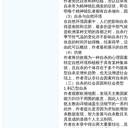
作者类比自杀和肺结核，否认自杀有
自杀常为精神错乱偶发的症状，即在
明每个精神错乱者都有自杀倾向，因
（3）自杀与自然环境
在自然环境因素中，人们把影响自杀
得是南部和北部，最多的是中部气候
是欧洲某种文明的首都之时，自杀行
季节性气温的变化并不影响自杀行为
休息的时间开始得晚，结束得早，活
由此可以概括，作者最初展示的自然
（4）仿效
作者将仿效视为一种自杀的心理因素
特定自然环境和植根于具有某种集体
状，且自杀的个体存在于多个均值体
型自杀呈增长趋势，也无法增进社会
综上，作者否认非社会因素对自杀的
（三）自杀的社会原因和社会类型
1.利己型自杀
作者观察欧洲地图，发现天主教国家
能力归功于周围的敌意，因此人们在
犹太教由详细涵盖生活细节的一系列
此外，作者提出是否因为求知欲增加
杀数据发现，智力发展与自杀数目关
其造成的道德个人主义削弱。
作者在本章中得出两大重要结论，其