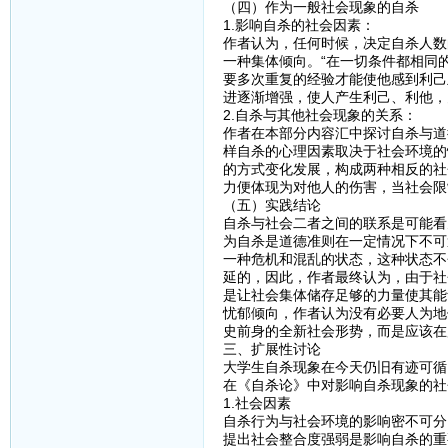
（四）作为一般社会现象的自杀
1.影响自杀的社会因素：
作者认为，任何时候，决定自杀人数
一种集体倾向。“在一切条件都相同
要多次重复的经验才能使他感到利己
进逐渐增强，使人产生利己、利他，
2.自杀与其他社会现象的关系：
作者在本部分内容汇中探讨自杀与道
样自杀的心理因素取决于社会环境的
的方式变化发展，构成两种相反的社
力便体现为对他人的伤害，当社会限
（五）实践结论
自杀与社会二者之间的联系是可能看
为自杀是道德准则在一定情况下不可
一种危机和混乱的状态，这种状态不
延的，因此，作者最终认为，由于社
是让社会集体储存足够的力量使其能
忧郁倾向，作者认为没有必要人为地
史前身的全新社会形势，而是应该在
三、扩展性讨论
大学生自杀现象在今天仍旧有迹可循
在《自杀论》中对影响自杀现象的社
1.社会因素
自杀行为与社会环境的影响密不可分
提出社会整合度强弱是影响自杀的重