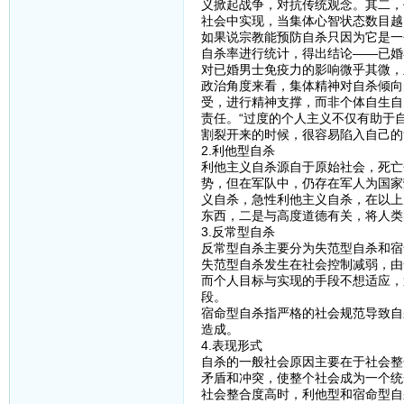
义掀起战争，对抗传统观念。其二，
社会中实现，当集体心智状态数目越
如果说宗教能预防自杀只因为它是一
自杀率进行统计，得出结论——已婚
对已婚男士免疫力的影响微乎其微，
政治角度来看，集体精神对自杀倾向
受，进行精神支撑，而非个体自生自
责任。“过度的个人主义不仅有助于
割裂开来的时候，很容易陷入自己的
2.利他型自杀
利他主义自杀源自于原始社会，死亡
势，但在军队中，仍存在军人为国家
义自杀，急性利他主义自杀，在以上
东西，二是与高度道德有关，将人类
3.反常型自杀
反常型自杀主要分为失范型自杀和宿
失范型自杀发生在社会控制减弱，由
而个人目标与实现的手段不想适应，
段。
宿命型自杀指严格的社会规范导致自
造成。
4.表现形式
自杀的一般社会原因主要在于社会整
矛盾和冲突，使整个社会成为一个统
社会整合度高时，利他型和宿命型自