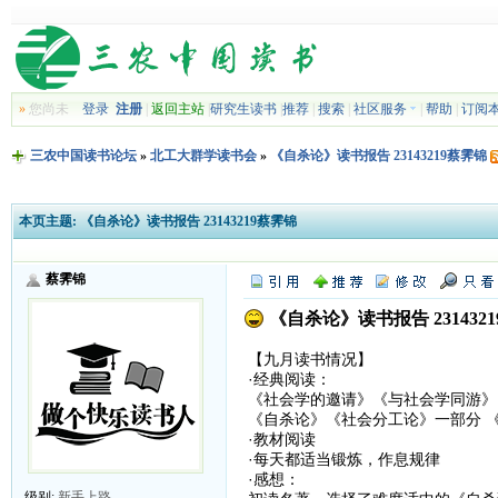
»
您尚未
登录
注册
|
返回主站
|
研究生读书
|
推荐
|
搜索
|
社区服务
|
帮助
|
订阅
三农中国读书论坛
»
北工大群学读书会
»
《自杀论》读书报告 23143219蔡霁锦
本页主题:
《自杀论》读书报告 23143219蔡霁锦
蔡霁锦
《自杀论》读书报告 231432
【九月读书情况】
·经典阅读：
《社会学的邀请》《与社会学同游》
《自杀论》《社会分工论》一部分 
·教材阅读
·每天都适当锻炼，作息规律
·感想：
级别:
新手上路