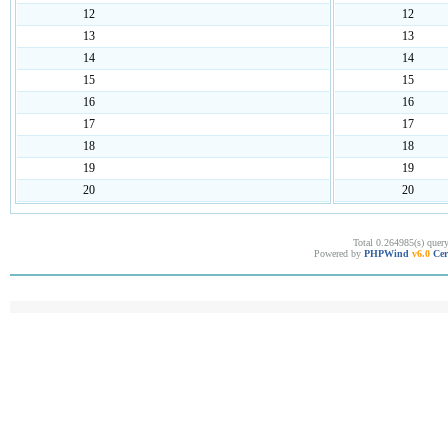
12
12
13
13
14
14
15
15
16
16
17
17
18
18
19
19
20
20
Total 0.264985(s) quer
Powered by
PHPWind
v6.0
Cer