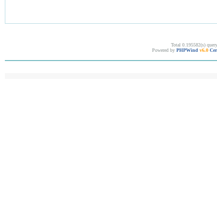
Total 0.195582(s) quer
Powered by
PHPWind
v6.0
Cer