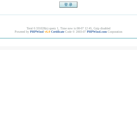
Total 0.331028(s) query 1, Time now is:08-07 12:45, Gzip disabled
Powered by
PHPWind
v6.0
Certificate
Code © 2003-07
PHPWind.com
Corporation