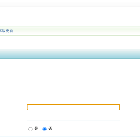
本版更新
是
否