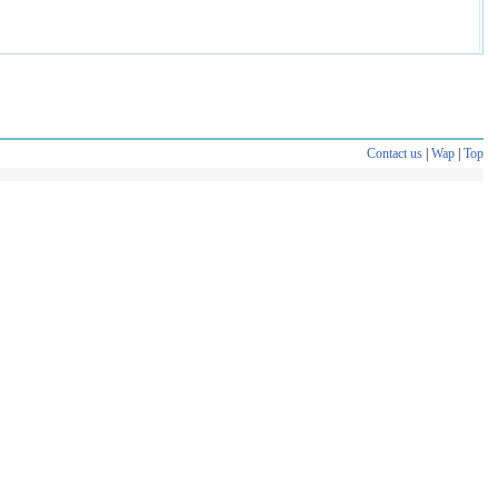
Contact us
|
Wap
|
Top