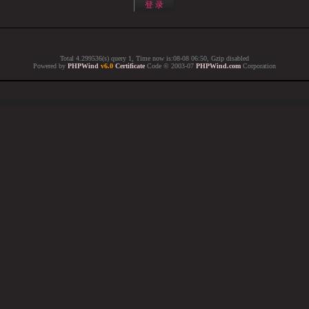
Total 4.299536(s) query 1, Time now is:08-08 06:50, Gzip disabled
Powered by
PHPWind
v6.0
Certificate
Code © 2003-07
PHPWind.com
Corporation