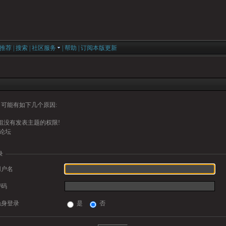
推荐
|
搜索
|
社区服务
|
帮助
|
订阅本版更新
可能有如下几个原因:
组没有发表主题的权限!
论坛
录
用户名
密码
隐身登录
是
否