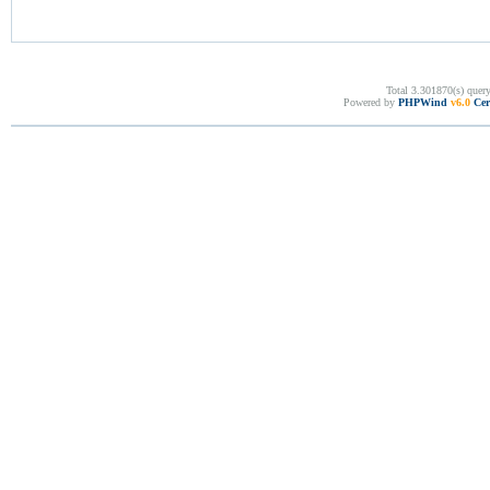
Total 3.301870(s) quer
Powered by
PHPWind
v6.0
Cer