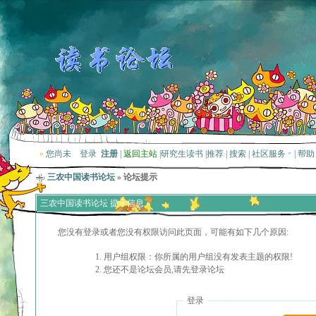
»
您尚未
登录
注册
|
返回主站
|
研究生读书
|
推荐
|
搜索
|
社区服务
|
帮助
三农中国读书论坛
» 论坛提示
三农中国读书论坛 提示信息
您没有登录或者您没有权限访问此页面，可能有如下几个原因:
用户组权限：你所属的用户组没有发表主题的权限!
您还不是论坛会员,请先登录论坛
登录