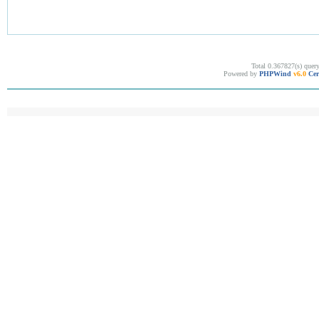
Total 0.367827(s) quer
Powered by
PHPWind
v6.0
Cer