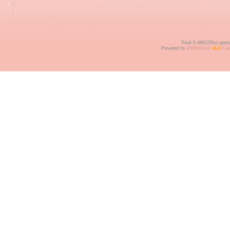
Total 0.480239(s) quer
Powered by
PHPWind
v6.0
Cer