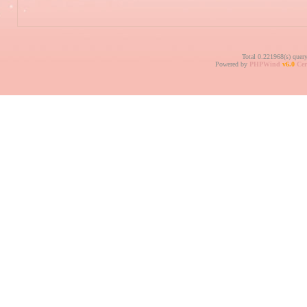
Total 0.221968(s) quer
Powered by
PHPWind
v6.0
Cer