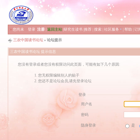
»
您尚未
登录
注册
|
返回主站
|
研究生读书
|
推荐
|
搜索
|
社区服务
|
帮助
|
订
三农中国读书论坛
» 论坛提示
三农中国读书论坛 提示信息
您没有登录或者您没有权限访问此页面，可能有如下几个原因:
您无权限编辑别人的贴子
您还不是论坛会员,请先登录论坛
登录
用户名
密码
隐身登录
是