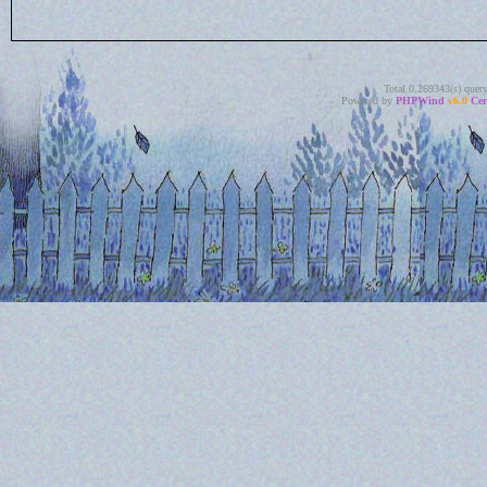
Total 0.269343(s) quer
Powered by
PHPWind
v6.0
Cer