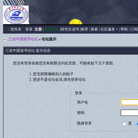
»
您尚未
登录
注册
|
返回主站
|
研究生读书
|
推荐
|
搜索
|
社区服务
|
帮助
|
订阅
三农中国读书论坛
» 论坛提示
三农中国读书论坛 提示信息
您没有登录或者您没有权限访问此页面，可能有如下几个原因:
您无权限编辑别人的贴子
您还不是论坛会员,请先登录论坛
登录
用户名
密码
隐身登录
是