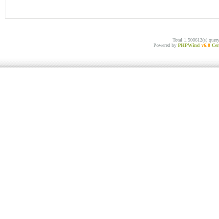
Total 1.500612(s) quer
Powered by
PHPWind
v6.0
Cer