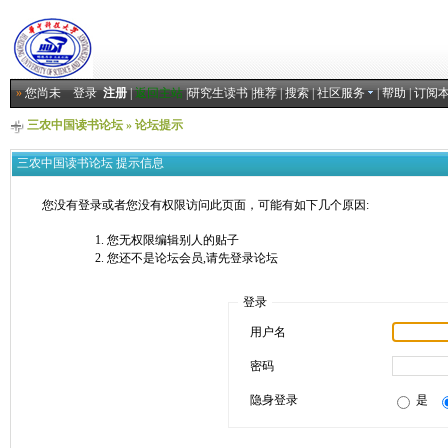
»
您尚未
登录
注册
|
返回主站
|
研究生读书
|
推荐
|
搜索
|
社区服务
|
帮助
|
订阅
三农中国读书论坛
» 论坛提示
三农中国读书论坛 提示信息
您没有登录或者您没有权限访问此页面，可能有如下几个原因:
您无权限编辑别人的贴子
您还不是论坛会员,请先登录论坛
登录
用户名
密码
隐身登录
是